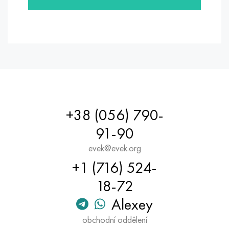
Hastelloy C-276
40XFA, 1,7223, AISI 4142
Hastelloy C2000
45X, 45h, 1,7035
Hastelloy 3
45HN2MFA, k2425, 45hnmf
Hastelloy x
A40G, 44smn28, 1.0762, 46s20
Udimet 500
+38 (056) 790-
91-90
Udimet 720
evek@evek.org
+1 (716) 524-
18-72
Alexey
obchodní oddělení