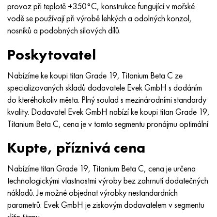
MP159
56DGNH
HN73MBTYu
5B
1.4567 - AISI 304Cu
15X16H2AM
30X, AISI 5130, 30h
provoz při teplotě +350°C, konstrukce fungující v mořské
vodě se používají při výrobě lehkých a odolných konzol,
Multimet n155
68NKhVKTYu
XN70YU
TL5
1,4570-aisi303Cu
18X11MNFB
30hgs, 30hgs
nosníků a podobných silových dílů.
Poskytovatel
Nicrofer 5923 hMo
79NM, Magnifer 7904
HN75 MBTYu
V 6
1.4574 - Slitina PH 15-7 Mo®
18X12VMBFR
30hgsa, 30hgsa
Nabízíme ke koupi titan Grade 19, Titanium Beta C ze
Nicrofer 6030
80NM
XN75TBYu
TS-6
1.4580 - AISI 316Cb
20X12VNMF
30hgsn2a, 30hgsna
specializovaných skladů dodavatele Evek GmbH s dodáním
do kteréhokoliv města. Plný soulad s mezinárodními standardy
Nitronik 40
80NMV-VI
XN77TYu
14 titan
1,4597 - AISI 204Cu
20H3MMF
30xn2ma, 30CrNiMo8
kvality. Dodavatel Evek GmbH nabízí ke koupi titan Grade 19,
Titanium Beta C, cena je v tomto segmentu pronájmu optimální
Nitronik 50
80 NHS
XN77TYUR
SP -17
Slitina 28 - 1,4563
21NKMT
30хн3а, 31nicr14
Kupte, příznivá cena
Nitronic 60
81HMA
HN78Т
40 titan
Slitina 31 - 1,4562
37X12N8G8MFB
34khn3ma, 36NiCrMo16, 35NiCrMo16
Nabízíme titan Grade 19, Titanium Beta C, cena je určena
Nitronik 75
Druhy přesných slitin
HN80TBY
Alloy 254smo® - 1,4547
40X10X2M
35hgs, 35hgs
technologickými vlastnostmi výroby bez zahrnutí dodatečných
nákladů. Je možné objednat výrobky nestandardních
Nimonic 80a
Termobimetaly
N65M, EP982
Slitina 926 - 1,4529
40Х9С2
35hgsa, 35hgsa
parametrů. Evek GmbH je ziskovým dodavatelem v segmentu
slitin titanu.