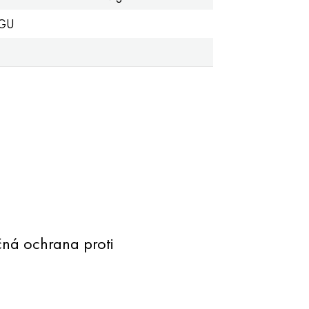
5GU
čná ochrana proti