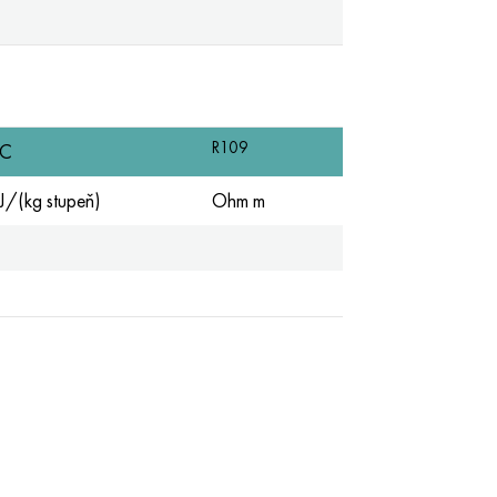
R109
C
J/(kg stupeň)
Ohm m