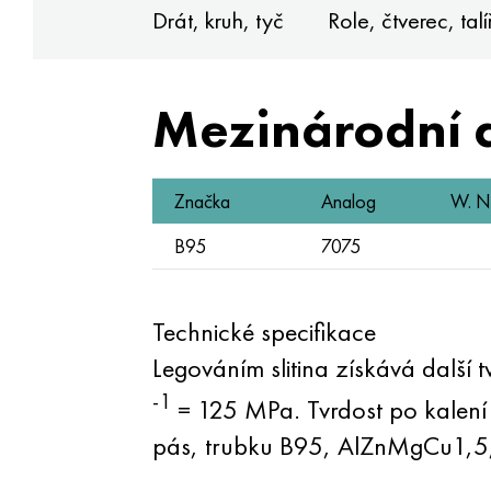
Drát, kruh, tyč
Role, čtverec, talí
Mezinárodní 
Značka
Analog
W. Nr
B95
7075
Technické specifikace
Legováním slitina získává další 
-1
= 125 MPa. Tvrdost po kalení
pás, trubku B95, AlZnMgCu1,5, 