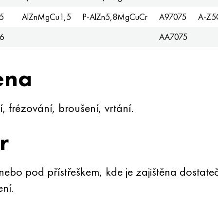
5
AlZnMgCu1,5
P-AlZn5,8MgCuCr
A97075
A-Z
6
AA7075
ena
, frézování, broušení, vrtání.
r
ebo pod přístřeškem, kde je zajištěna dostate
ní.