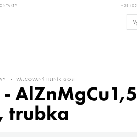
ONTAKTY
+38 (0
ácné a
Bronz, měď,
Ne
ruvzdorné
mosaz
kov
OVY
VÁLCOVANÝ HLINÍK GOST
 - AlZnMgCu1,5
, trubka