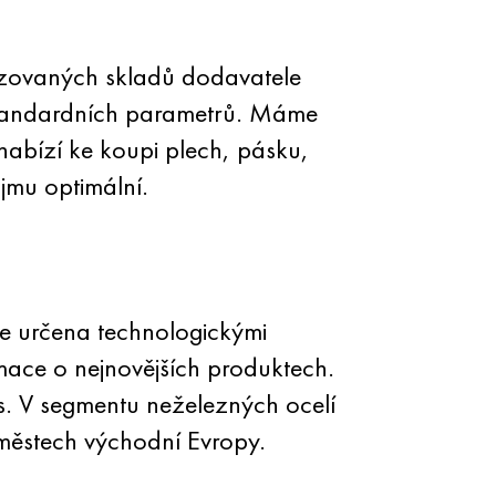
izovaných skladů dodavatele
standardních parametrů. Máme
abízí ke koupi plech, pásku,
jmu optimální.
e určena technologickými
mace o nejnovějších produktech.
es. V segmentu neželezných ocelí
městech východní Evropy.