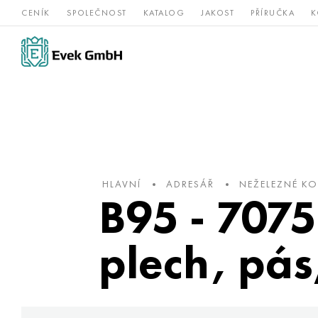
CENÍK
SPOLEČNOST
KATALOG
JAKOST
PŘÍRUČKA
K
Slitiny
nerezová
Vz
Titan
niklu
ocel
žá
HLAVNÍ
ADRESÁŘ
NEŽELEZNÉ K
B95 - 7075
plech, pás