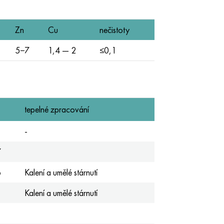
Zn
Cu
nečistoty
5−7
1,4 — 2
≤0,1
tepelné zpracování
-
7
6
Kalení a umělé stárnutí
Kalení a umělé stárnutí