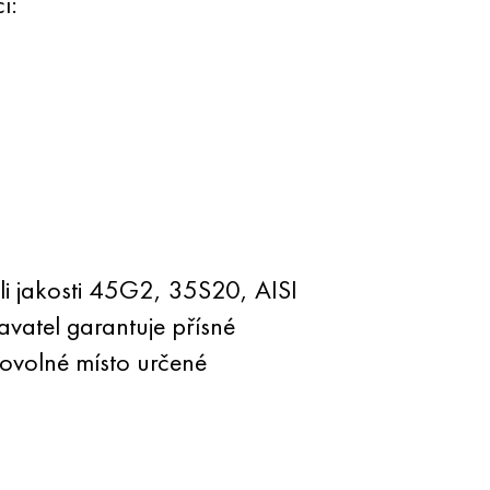
í:
li jakosti 45G2, 35S20, AISI
vatel garantuje přísné
ovolné místo určené