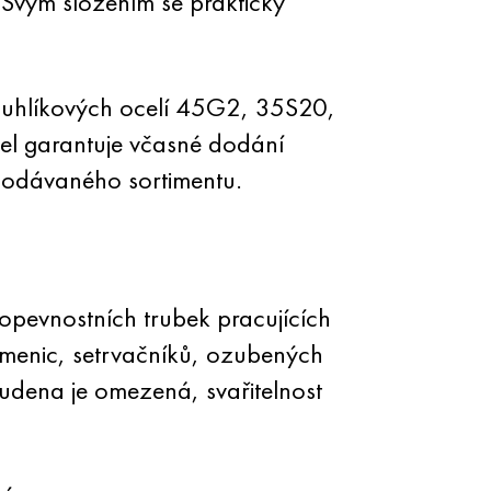
Svým složením se prakticky
ě uhlíkových ocelí 45G2, 35S20,
el garantuje včasné dodání
dodávaného sortimentu.
pevnostních trubek pracujících
řemenic, setrvačníků, ozubených
tudena je omezená, svařitelnost