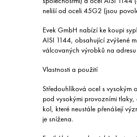
společnostmi) a ocel AISI 1144
neliší od oceli 45G2 (jsou povol
Evek GmbH nabízí ke koupi sypk
AISI 1144, obsahující zvýšené 
válcovaných výrobků na adresu 
Vlastnosti a použití
Středouhlíková ocel s vysokým 
pod vysokými provozními tlaky, 
kol, které neustále přenášejí v
je snížena.