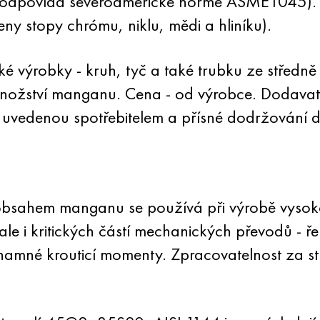
 (odpovídá severoamerické normě ASME1045). 
eny stopy chrómu, niklu, mědi a hliníku).
é výrobky - kruh, tyč a také trubku ze středn
množství manganu. Cena - od výrobce. Dodavat
uvedenou spotřebitelem a přísné dodržování 
obsahem manganu se používá při výrobě vysoko
ale i kritických částí mechanických převodů - 
ýznamné krouticí momenty. Zpracovatelnost za s