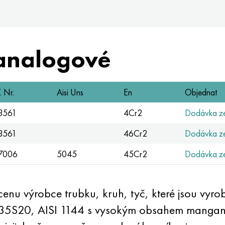
analogové
 Nr.
Aisi Uns
En
Objednat
.3561
4Cr2
Dodávka ze
.3561
46Cr2
Dodávka ze
.7006
5045
45Cr2
Dodávka ze
nu výrobce trubku, kruh, tyč, které jsou vyro
, 35S20, AISI 1144 s vysokým obsahem mangan