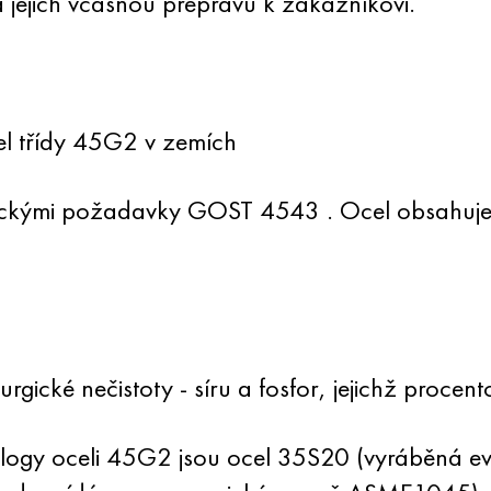
jejich včasnou přepravu k zákazníkovi.
el třídy 45G2 v zemích
nickými požadavky
GOST 4543
. Ocel obsahuje
gické nečistoty - síru a fosfor, jejichž procen
logy oceli 45G2 jsou ocel 35S20 (vyráběná ev