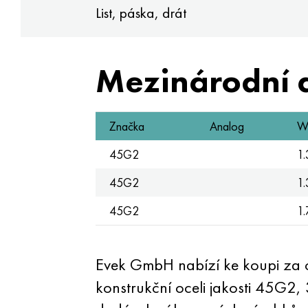
List, páska, drát
Mezinárodní 
Značka
Analog
W.
45G2
1
45G2
1
45G2
1
Evek GmbH nabízí ke koupi za ce
konstrukční oceli jakosti 45G2