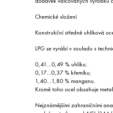
dodávek válcovaných výrobků a 
Chemické složení
Konstrukční středně uhlíková oc
LPG se vyrábí v souladu s tech
0,41…0,49 % uhlíku;
0,17…0,37 % křemíku;
1,40…1,80 % manganu.
Kromě toho ocel obsahuje metalur
Nejznámějšími zahraničními ana