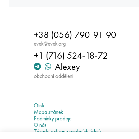
+38 (056) 790-91-90
evek@evek.org
+1 (716) 524-18-72
Alexey
obchodní oddělení
Otisk
Mapa stránek
Podmínky prodeje
O nás
Zásady ochrany osobních údajů
Current metal prices