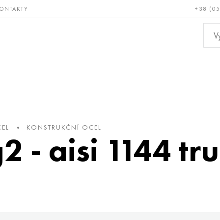
ONTAKTY
+38 (0
ácné a
Bronz, měď,
Ne
ruvzdorné
mosaz
kov
EL
KONSTRUKČNÍ OCEL
2 - aisi 1144 tr