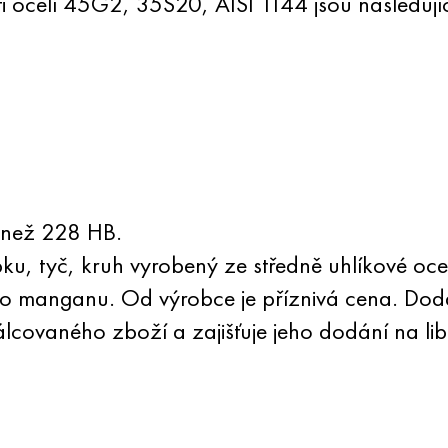
ti ocelí 45G2, 35S20, AISI 1144 jsou následujíc
í než 228 HB.
u, tyč, kruh vyrobený ze středně uhlíkové oce
to manganu. Od výrobce je příznivá cena. Doda
covaného zboží a zajišťuje jeho dodání na lib