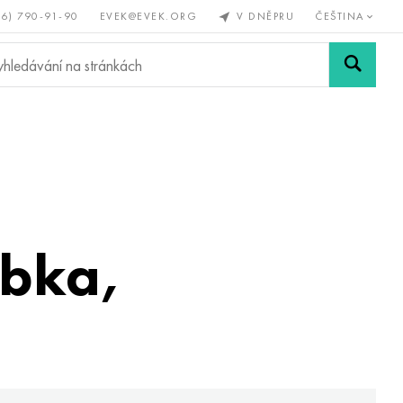
56) 790-91-90
EVEK@EVEK.ORG
V DNĚPRU
ČEŠTINA
železné
Legovaná
Sítě a
y
ocel
spoje
ubka,