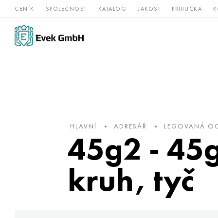
CENÍK
SPOLEČNOST
KATALOG
JAKOST
PŘÍRUČKA
K
Slitiny
nerezová
Vz
Titan
niklu
ocel
žá
HLAVNÍ
ADRESÁŘ
LEGOVANÁ OC
45g2 - 45g
kruh, tyč