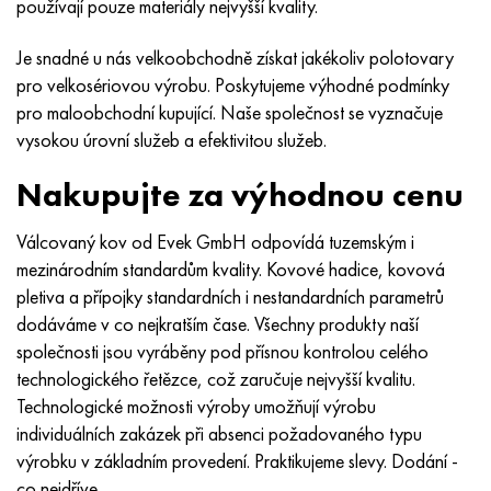
používají pouze materiály nejvyšší kvality.
Hastelloy C-276
40XFA, 1,7223, AISI 4142
Je snadné u nás velkoobchodně získat jakékoliv polotovary
Hastelloy C2000
45X, 45h, 1,7035
pro velkosériovou výrobu. Poskytujeme výhodné podmínky
pro maloobchodní kupující. Naše společnost se vyznačuje
Hastelloy 3
45HN2MFA, k2425, 45hnmf
vysokou úrovní služeb a efektivitou služeb.
Hastelloy x
A40G, 44smn28, 1.0762, 46s20
Nakupujte za výhodnou cenu
Udimet 500
Válcovaný kov od Evek GmbH odpovídá tuzemským i
mezinárodním standardům kvality. Kovové hadice, kovová
Udimet 720
pletiva a přípojky standardních i nestandardních parametrů
dodáváme v co nejkratším čase. Všechny produkty naší
společnosti jsou vyráběny pod přísnou kontrolou celého
technologického řetězce, což zaručuje nejvyšší kvalitu.
Technologické možnosti výroby umožňují výrobu
individuálních zakázek při absenci požadovaného typu
výrobku v základním provedení. Praktikujeme slevy. Dodání -
co nejdříve.