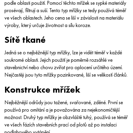
Inotherm
47ND
HN62VMYUT
VT-35
1.4466 - AISI 310MoLn
10X17H13M3T
2,0872, CuNi10Fe1Mn, Cw352h
Červená mosaz
45G2, 45g2, AISI 1144
Р6М5, 1.3343, hs6-5-2, sw7m
podle oblasti použití. Pomocí těchto mřížek se sypké materiály
prosévají, filtrují a suší. Tento typ mřížky se tedy používá téměř
incotest
47НХР
HN62MVKYU
PT-1M
Slitina Al6xn
10X18N18Yu4D
Silikonový hliníkový bronz
C84400, CuSn2ZnPb
Legovaná konstrukční ocel
Р6М5К5, 1,3243, hs6-5-2-5
ve všech oblastech. Jeho cena se liší v závislosti na materiálu
výroby, který určuje životnost a sílu koroze.
Jette M152
49 KF
HN63 MB
PT-3V
15-7Ph® - 1,4532
11X11N2V2MF
CW301G, C64200
C83600, CuSn5ZnPb
10g2, 10g2, AISI 1513
R6M5F3, 1,3344, hs6-5-3
Sítě tkané
Kobalt 6B
49K2F, 49K2FA-VI
XN65VM
PT-7M
PH 13-8 Po - 1,4534
12Х18Н9Т
křemíkový bronz
12X2H4A, 15NiCr13, 1,5752
Р9М4К8,1,3207
Jedná se o nejběžnější typ mřížky, lze je vidět téměř v každé
soukromé oblasti. Jejich použití je poměrně rozsáhlé ve
maraging 250
Slitina 50N
KhN65VMTYu
2B
1,4542 - 17-4Ph®
13X11N2V2MF
C65500, CuAl11Fe3
AC14, 11SMnPb30
R12F3, 1,3318, sw12
stavebnictví nebo chovu zvířat pro oplocení určitého území.
Nejčastěji jsou tyto mřížky pozinkované, liší se velikostí článků.
René 41
Slitina 50NP
KhN67MVTYu
SPT-2 sv
Custom 455® - 1.4543 - uns s45500
15x11mf
C65620, CuSi3Fe2Zn3
20G, 20mn5
P18, 1,3355, hs18-0-1, sw18
Konstrukce mřížek
Maraging 300
50 NHS
KhN68VKTYU
AT3
1,4545 - 15-5Ph®
15x12vnmf
C65100, CuSi 1,5
20XH3A, AISI 4320, 20hn3a
Uhlíková ocel
Nejběžnější odrůdy jsou tažené, svařované, zděné. První se
Maraging 350
Slitina 52N
KhN68VMTYUK-vd
3M
1,4548 - 17-4Ph®
15H12H2MVFAB
Cín-olověný bronz
20HM, 24CrMo5, 20hm
У10,1.1645, C105W1
používá pro omítání a je považována za nejekonomičtější
možnost. Druhý typ mřížky je obzvláště tuhý, používá se téměř
MP35N
52K12F
KhN70VMTYu
TL3
1,4550 - AISI 347
15X16K5N2MVFAB
c92200, CuSn6Zn4Pb2
25KhGM, 20CrMo5, 1,7264
11G12, 110G13L, X120Mn12
ve všech fázích stavebních prací od plotů až po instalaci
podlahového vytápění.