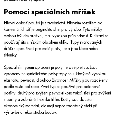
MP159
56DGNH
HN73MBTYu
5B
1.4567 - AISI 304Cu
15X16H2AM
30X, AISI 5130, 30h
Pomocí speciálních mřížek
Multimet n155
68NKhVKTYu
XN70YU
TL5
1,4570-aisi303Cu
18X11MNFB
30hgs, 30hgs
Hlavní oblastí použití je stavebnictví. Hlavním rozdílem od
Nicrofer 5923 hMo
79NM, Magnifer 7904
HN75 MBTYu
V 6
1.4574 - Slitina PH 15-7 Mo®
18X12VMBFR
30hgsa, 30hgsa
konvenčních sítí je originalita slitin pro výrobu. Tyto mřížky
mohou být dekorativní, mají vysokou průhlednost. K filtraci se
Nicrofer 6030
80NM
XN75TBYu
TS-6
1.4580 - AISI 316Cb
20X12VNMF
30hgsn2a, 30hgsna
používají síta s nízkým obsahem uhlíku. Typy svařovaných
drátů se používají pro malé ploty, jako jsou klece nebo
Nitronik 40
80NMV-VI
XN77TYu
14 titan
1,4597 - AISI 204Cu
20H3MMF
30xn2ma, 30CrNiMo8
skleníky.
Nitronik 50
80 NHS
XN77TYUR
SP -17
Slitina 28 - 1,4563
21NKMT
30хн3а, 31nicr14
Speciálním typem oplocení je polymerové pletivo. Jsou
vyrobeny ze syntetického polypropylenu, který má vysokou
Nitronic 60
81HMA
HN78Т
40 titan
Slitina 31 - 1,4562
37X12N8G8MFB
34khn3ma, 36NiCrMo16, 35NiCrMo16
elasticitu, pevnost, dlouhou životnost. Mřížky jsou rozděleny
podle místa aplikace. První typ se používá pro betonové
Nitronik 75
Druhy přesných slitin
HN80TBY
Alloy 254smo® - 1,4547
40X10X2M
35hgs, 35hgs
potěry, druhý pro zvýšení pevnosti konstrukcí, třetí pro zvýšení
stability a zabránění vzniku trhlin. Rošty jsou docela
Nimonic 80a
Termobimetaly
N65M, EP982
Slitina 926 - 1,4529
40Х9С2
35hgsa, 35hgsa
ekonomický materiál, ale mají nepostradatelný efekt při
výstavbě a rekonstrukci budov.