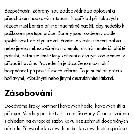
Nimonic 90
Přesná trubka
H70MFV
AM-350 – AM-5548
45Х14Н14В2М
ac35g2, 36smnpb14, 1.0765
Bezpečnostní zábrany jsou zodpovědné za oplocení a
Nimonic 263
AM-355 – AM-5547
50X14MF
38x2n2ma, 34CrNiMo6, 40NiCrMo7
předcházení nouzovým situacím. Například při tlakových
rázech musí bariéra přijímat nadměrné napětí, aby nedošlo k
Haynes 25
Custom 450® - uns S45000
65X13
40hn2ma, 34CrNiMo4, 36hnm
poškození postupu práce. Bariéry jsou rozděleny podle
spolehlivosti do čtyř úrovní. Prvním je vlastní stlačení paliva
Haynes 188
Řecký Ascoloy 418
90X18MF
38 hodin, 37 hodin
nebo jiného nebezpečného materiálu, druhým materiál pláště
potrubí, třetím zesílené stěny zařízení a čtvrtým kontejnment v
Haynes 230
Potrubí odolné proti korozi
95 x 18
38XA, 37Cr4, AISI 5135
případě havárie. Provedením je dosaženo maximální
bezpečnosti při použití všech zábran. To je nutné při práci s
Hastelloy b2
38HN3MFA, 35nicrmov12-5
hořlavými, výbušnými nebo jinými destruktivními látkami.
Zásobování
Hastelloy b3
40G, 40Mn4, AISI 1035
Dodáváme široký sortiment kovových hadic, kovových sítí a
Hastelloy c4
38XM, 42CrMo4, AISI 1,7225
přípojek. Všechny produkty jsou certifikovány. Cena je tvořena
s ohledem na evropské sazby kovu bez zahrnutí dodatečných
Hastelloy C22
40HH, 36NiCr6, AISI 3135
nákladů. Při výrobě kovových hadic, kovových sítí a spojů se