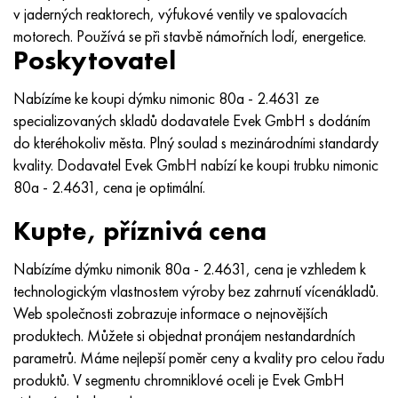
MP159
56DGNH
HN73MBTYu
5B
1.4567 - AISI 304Cu
15X16H2AM
30X, AISI 5130, 30h
v jaderných reaktorech, výfukové ventily ve spalovacích
motorech. Používá se při stavbě námořních lodí, energetice.
Multimet n155
68NKhVKTYu
XN70YU
TL5
1,4570-aisi303Cu
18X11MNFB
30hgs, 30hgs
Poskytovatel
Nicrofer 5923 hMo
79NM, Magnifer 7904
HN75 MBTYu
V 6
1.4574 - Slitina PH 15-7 Mo®
18X12VMBFR
30hgsa, 30hgsa
Nabízíme ke koupi dýmku nimonic 80a - 2.4631 ze
specializovaných skladů dodavatele Evek GmbH s dodáním
Nicrofer 6030
80NM
XN75TBYu
TS-6
1.4580 - AISI 316Cb
20X12VNMF
30hgsn2a, 30hgsna
do kteréhokoliv města. Plný soulad s mezinárodními standardy
kvality. Dodavatel Evek GmbH nabízí ke koupi trubku nimonic
Nitronik 40
80NMV-VI
XN77TYu
14 titan
1,4597 - AISI 204Cu
20H3MMF
30xn2ma, 30CrNiMo8
80a - 2.4631, cena je optimální.
Kupte, příznivá cena
Nitronik 50
80 NHS
XN77TYUR
SP -17
Slitina 28 - 1,4563
21NKMT
30хн3а, 31nicr14
Nabízíme dýmku nimonik 80a - 2.4631, cena je vzhledem k
Nitronic 60
81HMA
HN78Т
40 titan
Slitina 31 - 1,4562
37X12N8G8MFB
34khn3ma, 36NiCrMo16, 35NiCrMo16
technologickým vlastnostem výroby bez zahrnutí vícenákladů.
Web společnosti zobrazuje informace o nejnovějších
Nitronik 75
Druhy přesných slitin
HN80TBY
Alloy 254smo® - 1,4547
40X10X2M
35hgs, 35hgs
produktech. Můžete si objednat pronájem nestandardních
parametrů. Máme nejlepší poměr ceny a kvality pro celou řadu
Nimonic 80a
Termobimetaly
N65M, EP982
Slitina 926 - 1,4529
40Х9С2
35hgsa, 35hgsa
produktů. V segmentu chromniklové oceli je Evek GmbH