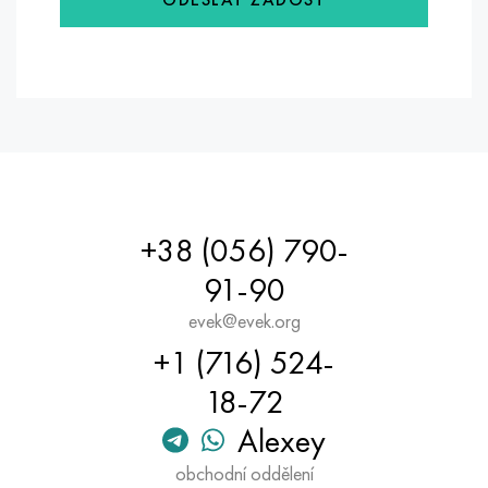
Hastelloy C-276
40XFA, 1,7223, AISI 4142
Hastelloy C2000
45X, 45h, 1,7035
Hastelloy 3
45HN2MFA, k2425, 45hnmf
Hastelloy x
A40G, 44smn28, 1.0762, 46s20
Udimet 500
+38 (056) 790-
91-90
Udimet 720
evek@evek.org
+1 (716) 524-
18-72
Alexey
obchodní oddělení