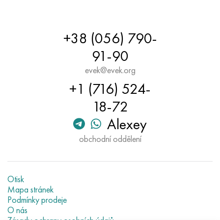
+38 (056) 790-
91-90
evek@evek.org
+1 (716) 524-
18-72
Alexey
obchodní oddělení
Otisk
Mapa stránek
Podmínky prodeje
O nás