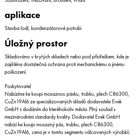
Nimonic 90
Přesná trubka
H70MFV
AM-350 – AM-5548
45Х14Н14В2М
ac35g2, 36smnpb14, 1.0765
aplikace
Nimonic 263
AM-355 – AM-5547
50X14MF
38x2n2ma, 34CrNiMo6, 40NiCrMo7
Stavba lodí, kondenzátorové potrubí.
Haynes 25
Custom 450® - uns S45000
65X13
40hn2ma, 34CrNiMo4, 36hnm
Úložný prostor
Haynes 188
Řecký Ascoloy 418
90X18MF
38 hodin, 37 hodin
Skladováno v krytých skladech nebo pod přístřeškem, kde je
zajištěna dostatečná ochrana proti mechanickému a jinému
Haynes 230
Potrubí odolné proti korozi
95 x 18
38XA, 37Cr4, AISI 5135
poškození.
Hastelloy b2
38HN3MFA, 35nicrmov12-5
Poskytovatel
Nabízíme ke koupi mosaznou pásku, trubku, plech C86300,
Hastelloy b3
40G, 40Mn4, AISI 1035
CuZn19Al6 ze specializovaných skladů dodavatele Evek
GmbH s dodáním do kteréhokoliv města. Plný soulad s
Hastelloy c4
38XM, 42CrMo4, AISI 1,7225
mezinárodními standardy kvality. Dodavatel Evek GmbH
nabízí ke koupi mosazný pás, trubku, plech C86300,
Hastelloy C22
40HH, 36NiCr6, AISI 3135
CuZn19Al6, cena je v tomto segmentu válcovaných výrobků