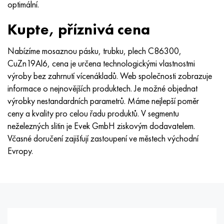
optimální.
Hastelloy C-276
40XFA, 1,7223, AISI 4142
Kupte, příznivá cena
Hastelloy C2000
45X, 45h, 1,7035
Nabízíme mosaznou pásku, trubku, plech C86300,
Hastelloy 3
45HN2MFA, k2425, 45hnmf
CuZn19Al6, cena je určena technologickými vlastnostmi
výroby bez zahrnutí vícenákladů. Web společnosti zobrazuje
Hastelloy x
A40G, 44smn28, 1.0762, 46s20
informace o nejnovějších produktech. Je možné objednat
výrobky nestandardních parametrů. Máme nejlepší poměr
Udimet 500
ceny a kvality pro celou řadu produktů. V segmentu
neželezných slitin je Evek GmbH ziskovým dodavatelem.
Udimet 720
Včasné doručení zajišťují zastoupení ve městech východní
Evropy.