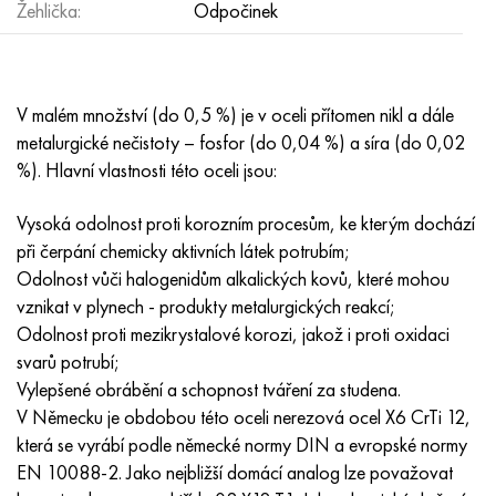
Inotherm
47ND
HN62VMYUT
VT-35
1.4466 - AISI 310MoLn
10X17H13M3T
2,0872, CuNi10Fe1Mn, Cw352h
Červená mosaz
45G2, 45g2, AISI 1144
Р6М5, 1.3343, hs6-5-2, sw7m
Žehlička:
Odpočinek
incotest
47НХР
HN62MVKYU
PT-1M
Slitina Al6xn
10X18N18Yu4D
Silikonový hliníkový bronz
C84400, CuSn2ZnPb
Legovaná konstrukční ocel
Р6М5К5, 1,3243, hs6-5-2-5
V malém množství (do 0,5 %) je v oceli přítomen nikl a dále
Jette M152
49 KF
HN63 MB
PT-3V
15-7Ph® - 1,4532
11X11N2V2MF
CW301G, C64200
C83600, CuSn5ZnPb
10g2, 10g2, AISI 1513
R6M5F3, 1,3344, hs6-5-3
metalurgické nečistoty – fosfor (do 0,04 %) a síra (do 0,02
%). Hlavní vlastnosti této oceli jsou:
Kobalt 6B
49K2F, 49K2FA-VI
XN65VM
PT-7M
PH 13-8 Po - 1,4534
12Х18Н9Т
křemíkový bronz
12X2H4A, 15NiCr13, 1,5752
Р9М4К8,1,3207
Vysoká odolnost proti korozním procesům, ke kterým dochází
maraging 250
Slitina 50N
KhN65VMTYu
2B
1,4542 - 17-4Ph®
13X11N2V2MF
C65500, CuAl11Fe3
AC14, 11SMnPb30
R12F3, 1,3318, sw12
při čerpání chemicky aktivních látek potrubím;
Odolnost vůči halogenidům alkalických kovů, které mohou
René 41
Slitina 50NP
KhN67MVTYu
SPT-2 sv
Custom 455® - 1.4543 - uns s45500
15x11mf
C65620, CuSi3Fe2Zn3
20G, 20mn5
P18, 1,3355, hs18-0-1, sw18
vznikat v plynech - produkty metalurgických reakcí;
Odolnost proti mezikrystalové korozi, jakož i proti oxidaci
Maraging 300
50 NHS
KhN68VKTYU
AT3
1,4545 - 15-5Ph®
15x12vnmf
C65100, CuSi 1,5
20XH3A, AISI 4320, 20hn3a
Uhlíková ocel
svarů potrubí;
Vylepšené obrábění a schopnost tváření za studena.
Maraging 350
Slitina 52N
KhN68VMTYUK-vd
3M
1,4548 - 17-4Ph®
15H12H2MVFAB
Cín-olověný bronz
20HM, 24CrMo5, 20hm
У10,1.1645, C105W1
V Německu je obdobou této oceli nerezová ocel X6 CrTi 12,
která se vyrábí podle německé normy DIN a evropské normy
MP35N
52K12F
KhN70VMTYu
TL3
1,4550 - AISI 347
15X16K5N2MVFAB
c92200, CuSn6Zn4Pb2
25KhGM, 20CrMo5, 1,7264
11G12, 110G13L, X120Mn12
EN 10088-2. Jako nejbližší domácí analog lze považovat