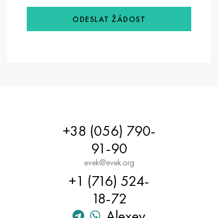
ODESLAT ŽÁDOST
+38 (056) 790-
91-90
evek@evek.org
+1 (716) 524-
18-72
Alexey