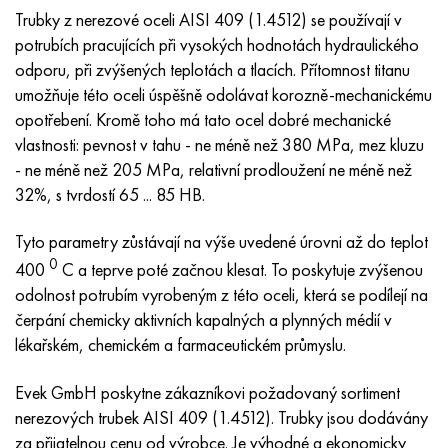
Nimonic 90
Přesná trubka
H70MFV
AM-350 – AM-5548
45Х14Н14В2М
ac35g2, 36smnpb14, 1.0765
Trubky z nerezové oceli AISI 409 (1.4512) se používají v
potrubích pracujících při vysokých hodnotách hydraulického
Nimonic 263
AM-355 – AM-5547
50X14MF
38x2n2ma, 34CrNiMo6, 40NiCrMo7
odporu, při zvýšených teplotách a tlacích. Přítomnost titanu
umožňuje této oceli úspěšně odolávat korozně-mechanickému
Haynes 25
Custom 450® - uns S45000
65X13
40hn2ma, 34CrNiMo4, 36hnm
opotřebení. Kromě toho má tato ocel dobré mechanické
vlastnosti: pevnost v tahu - ne méně než 380 MPa, mez kluzu
Haynes 188
Řecký Ascoloy 418
90X18MF
38 hodin, 37 hodin
- ne méně než 205 MPa, relativní prodloužení ne méně než
32%, s tvrdostí 65 ... 85 HB.
Haynes 230
Potrubí odolné proti korozi
95 x 18
38XA, 37Cr4, AISI 5135
Tyto parametry zůstávají na výše uvedené úrovni až do teplot
Hastelloy b2
38HN3MFA, 35nicrmov12-5
0
400
C a teprve poté začnou klesat. To poskytuje zvýšenou
odolnost potrubím vyrobeným z této oceli, která se podílejí na
Hastelloy b3
40G, 40Mn4, AISI 1035
čerpání chemicky aktivních kapalných a plynných médií v
lékařském, chemickém a farmaceutickém průmyslu.
Hastelloy c4
38XM, 42CrMo4, AISI 1,7225
Evek GmbH poskytne zákazníkovi požadovaný sortiment
Hastelloy C22
40HH, 36NiCr6, AISI 3135
nerezových trubek AISI 409 (1.4512). Trubky jsou dodávány
za přijatelnou cenu od výrobce. Je výhodné a ekonomicky