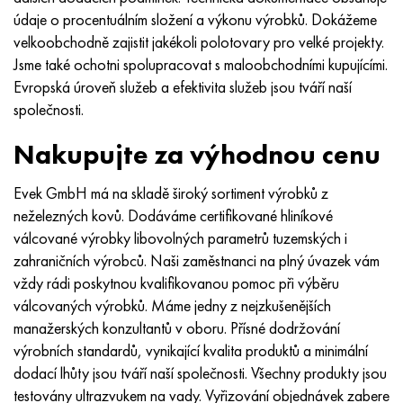
údaje o procentuálním složení a výkonu výrobků. Dokážeme
velkoobchodně zajistit jakékoli polotovary pro velké projekty.
Jsme také ochotni spolupracovat s maloobchodními kupujícími.
Evropská úroveň služeb a efektivita služeb jsou tváří naší
společnosti.
Nakupujte za výhodnou cenu
Evek GmbH má na skladě široký sortiment výrobků z
neželezných kovů. Dodáváme certifikované hliníkové
válcované výrobky libovolných parametrů tuzemských i
zahraničních výrobců. Naši zaměstnanci na plný úvazek vám
vždy rádi poskytnou kvalifikovanou pomoc při výběru
válcovaných výrobků. Máme jedny z nejzkušenějších
manažerských konzultantů v oboru. Přísné dodržování
výrobních standardů, vynikající kvalita produktů a minimální
dodací lhůty jsou tváří naší společnosti. Všechny produkty jsou
testovány ultrazvukem na vady. Vyřizování objednávek zabere