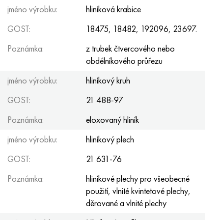
Hastelloy C-276
40XFA, 1,7223, AISI 4142
jméno výrobku:
hliníková krabice
GOST:
18475, 18482, 192096, 23697.
Hastelloy C2000
45X, 45h, 1,7035
Poznámka:
z trubek čtvercového nebo
Hastelloy 3
45HN2MFA, k2425, 45hnmf
obdélníkového průřezu
Hastelloy x
A40G, 44smn28, 1.0762, 46s20
jméno výrobku:
hliníkový kruh
GOST:
21 488-97
Udimet 500
Poznámka:
eloxovaný hliník
Udimet 720
jméno výrobku:
hliníkový plech
GOST:
21 631-76
Poznámka:
hliníkové plechy pro všeobecné
použití, vlnité kvintetové plechy,
děrované a vlnité plechy