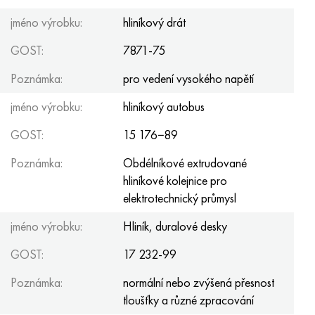
Nimonic 90
Přesná trubka
H70MFV
AM-350 – AM-5548
45Х14Н14В2М
ac35g2, 36smnpb14, 1.0765
jméno výrobku:
hliníkový drát
Nimonic 263
AM-355 – AM-5547
50X14MF
38x2n2ma, 34CrNiMo6, 40NiCrMo7
GOST:
7871-75
Haynes 25
Custom 450® - uns S45000
65X13
40hn2ma, 34CrNiMo4, 36hnm
Poznámka:
pro vedení vysokého napětí
jméno výrobku:
hliníkový autobus
Haynes 188
Řecký Ascoloy 418
90X18MF
38 hodin, 37 hodin
GOST:
15 176−89
Haynes 230
Potrubí odolné proti korozi
95 x 18
38XA, 37Cr4, AISI 5135
Poznámka:
Obdélníkové extrudované
hliníkové kolejnice pro
Hastelloy b2
38HN3MFA, 35nicrmov12-5
elektrotechnický průmysl
Hastelloy b3
40G, 40Mn4, AISI 1035
jméno výrobku:
Hliník, duralové desky
Hastelloy c4
38XM, 42CrMo4, AISI 1,7225
GOST:
17 232-99
Poznámka:
normální nebo zvýšená přesnost
Hastelloy C22
40HH, 36NiCr6, AISI 3135
tloušťky a různé zpracování