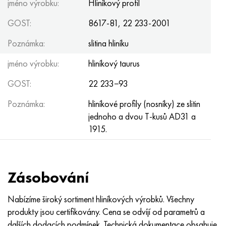
jméno výrobku:
Hliníkový profil
GOST:
8617-81, 22 233-2001
Poznámka:
slitina hliníku
jméno výrobku:
hliníkový taurus
GOST:
22 233−93
Poznámka:
hliníkové profily (nosníky) ze slitin
jednoho a dvou T-kusů AD31 a
1915.
Zásobování
Nabízíme široký sortiment hliníkových výrobků. Všechny
produkty jsou certifikovány. Cena se odvíjí od parametrů a
dalších dodacích podmínek. Technická dokumentace obsahuje