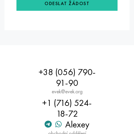
ODESLAT ŽÁDOST
+38 (056) 790-
91-90
evek@evek.org
+1 (716) 524-
18-72
Alexey
obchodní oddělení