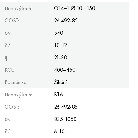
Hastelloy C-276
40XFA, 1,7223, AISI 4142
titanový kruh:
OT4−1 Ø 10 - 150
Hastelloy C2000
45X, 45h, 1,7035
GOST:
26 492-85
σv:
540
Hastelloy 3
45HN2MFA, k2425, 45hnmf
δ5:
10-12
Hastelloy x
A40G, 44smn28, 1.0762, 46s20
ψ:
21-30
Udimet 500
KCU:
400–450
Udimet 720
Poznámka:
Žíhání
titanový kruh:
BT6
GOST:
26 492-85
σv:
835-1050
δ5:
6-10