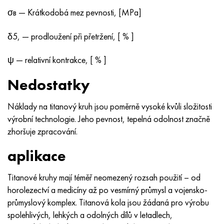
σв — Krátkodobá mez pevnosti, [MPa]
δ5, — prodloužení při přetržení, [ % ]
ψ — relativní kontrakce, [ % ]
Nedostatky
Náklady na titanový kruh jsou poměrně vysoké kvůli složitosti
výrobní technologie. Jeho pevnost, tepelná odolnost značně
zhoršuje zpracování.
aplikace
Titanové kruhy mají téměř neomezený rozsah použití – od
horolezectví a medicíny až po vesmírný průmysl a vojensko-
průmyslový komplex. Titanová kola jsou žádaná pro výrobu
spolehlivých, lehkých a odolných dílů v letadlech,