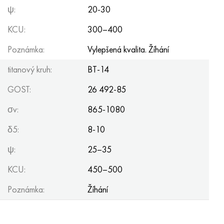
ψ:
20-30
KCU:
300–400
Poznámka:
Vylepšená kvalita. Žíhání
titanový kruh:
BT-14
GOST:
26 492-85
σv:
865-1080
δ5:
8-10
ψ:
25–35
KCU:
450–500
Poznámka:
Žíhání