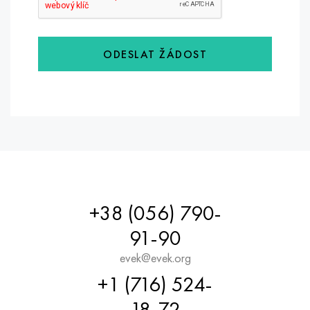
ODESLAT ŽÁDOST
+38 (056) 790-
91-90
evek@evek.org
+1 (716) 524-
18-72