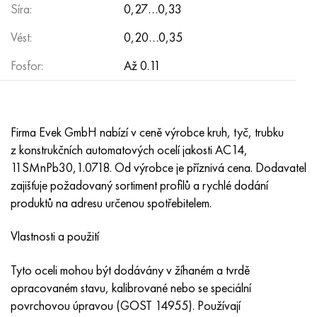
MP159
56DGNH
HN73MBTYu
5B
1.4567 - AISI 304Cu
15X16H2AM
30X, AISI 5130, 30h
Síra:
0,27…0,33
Vést:
0,20…0,35
Multimet n155
68NKhVKTYu
XN70YU
TL5
1,4570-aisi303Cu
18X11MNFB
30hgs, 30hgs
Fosfor:
Až 0.11
Nicrofer 5923 hMo
79NM, Magnifer 7904
HN75 MBTYu
V 6
1.4574 - Slitina PH 15-7 Mo®
18X12VMBFR
30hgsa, 30hgsa
Nicrofer 6030
80NM
XN75TBYu
TS-6
1.4580 - AISI 316Cb
20X12VNMF
30hgsn2a, 30hgsna
Firma Evek GmbH nabízí v ceně výrobce kruh, tyč, trubku
Nitronik 40
80NMV-VI
XN77TYu
14 titan
1,4597 - AISI 204Cu
20H3MMF
30xn2ma, 30CrNiMo8
z konstrukčních automatových ocelí jakosti AC14,
11SMnPb30,1.0718. Od výrobce je příznivá cena. Dodavatel
Nitronik 50
80 NHS
XN77TYUR
SP -17
Slitina 28 - 1,4563
21NKMT
30хн3а, 31nicr14
zajišťuje požadovaný sortiment profilů a rychlé dodání
produktů na adresu určenou spotřebitelem.
Nitronic 60
81HMA
HN78Т
40 titan
Slitina 31 - 1,4562
37X12N8G8MFB
34khn3ma, 36NiCrMo16, 35NiCrMo16
Vlastnosti a použití
Nitronik 75
Druhy přesných slitin
HN80TBY
Alloy 254smo® - 1,4547
40X10X2M
35hgs, 35hgs
Tyto oceli mohou být dodávány v žíhaném a tvrdě
opracovaném stavu, kalibrované nebo se speciální
Nimonic 80a
Termobimetaly
N65M, EP982
Slitina 926 - 1,4529
40Х9С2
35hgsa, 35hgsa
povrchovou úpravou (GOST 14955). Používají