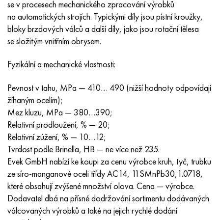
se v procesech mechanického zpracování výrobků
Nimonic 90
Přesná trubka
H70MFV
AM-350 – AM-5548
45Х14Н14В2М
ac35g2, 36smnpb14, 1.0765
na automatických strojích. Typickými díly jsou pístní kroužky,
bloky brzdových válců a další díly, jako jsou rotační tělesa
Nimonic 263
AM-355 – AM-5547
50X14MF
38x2n2ma, 34CrNiMo6, 40NiCrMo7
se složitým vnitřním obrysem.
Haynes 25
Custom 450® - uns S45000
65X13
40hn2ma, 34CrNiMo4, 36hnm
Fyzikální a mechanické vlastnosti:
Haynes 188
Řecký Ascoloy 418
90X18MF
38 hodin, 37 hodin
Pevnost v tahu, MPa — 410… 490 (nižší hodnoty odpovídají
žíhaným ocelím);
Haynes 230
Potrubí odolné proti korozi
95 x 18
38XA, 37Cr4, AISI 5135
Mez kluzu, MPa — 380…390;
Relativní prodloužení, % — 20;
Hastelloy b2
38HN3MFA, 35nicrmov12-5
Relativní zúžení, % — 10…12;
Tvrdost podle Brinella, HB — ne více než 235.
Hastelloy b3
40G, 40Mn4, AISI 1035
Evek GmbH nabízí ke koupi za cenu výrobce kruh, tyč, trubku
ze síro-manganové oceli třídy AC14, 11SMnPb30,1.0718,
Hastelloy c4
38XM, 42CrMo4, AISI 1,7225
které obsahují zvýšené množství olova. Cena — výrobce.
Dodavatel dbá na přísné dodržování sortimentu dodávaných
Hastelloy C22
40HH, 36NiCr6, AISI 3135
válcovaných výrobků a také na jejich rychlé dodání