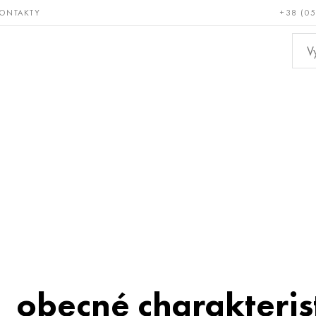
ONTAKTY
+38 (0
ácné a
Bronz, měď,
Ne
ruvzdorné
mosaz
kov
obecné charakteris