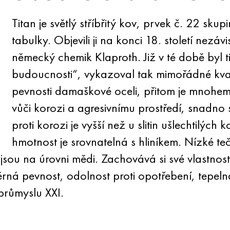
Titan je světlý stříbřitý kov, prvek č. 22 sk
tabulky. Objevili ji na konci 18. století nezá
německý chemik Klaproth. Již v té době byl
budoucnosti“, vykazoval tak mimořádné kval
pevnosti damaškové oceli, přitom je mnohem 
vůči korozi a agresivnímu prostředí, snadno s
proti korozi je vyšší než u slitin ušlechtilýc
hmotnost je srovnatelná s hliníkem. Nízké te
 jsou na úrovni mědi. Zachovává si své vlastno
ná pevnost, odolnost proti opotřebení, tepelná 
průmyslu XXI.