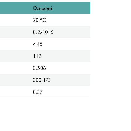
Označení
20 °C
8,2x10−6
4.45
1.12
0,586
300,173
8,37