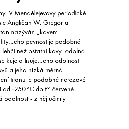
upiny IV Mendělejevovy periodické
visle Angličan W. Gregor a
 titan nazýván „kovem
ity. Jeho pevnost je podobná
lehčí než ostatní kovy, odolná
e kuje a lisuje. Jeho odolnost
h kovů a jeho nízká měrná
čení titanu je podobné nerezové
sti od -250°C do t° červené
odolnost - z něj učinily