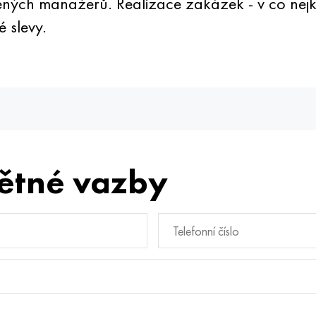
ých manažerů. Realizace zakázek - v co nejk
 slevy.
ětné vazby