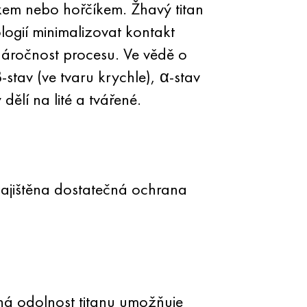
íkem nebo hořčíkem. Žhavý titan
logií minimalizovat kontakt
áročnost procesu. Ve vědě o
-stav (ve tvaru krychle), α-stav
dělí na lité a tvářené.
zajištěna dostatečná ochrana
elná odolnost titanu umožňuje