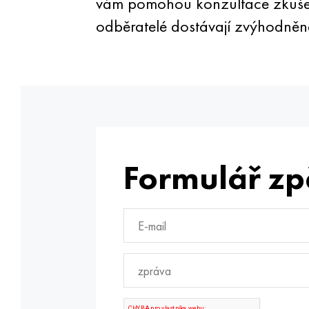
vám pomohou konzultace zkušen
odběratelé dostávají zvýhodněné
Formulář zp