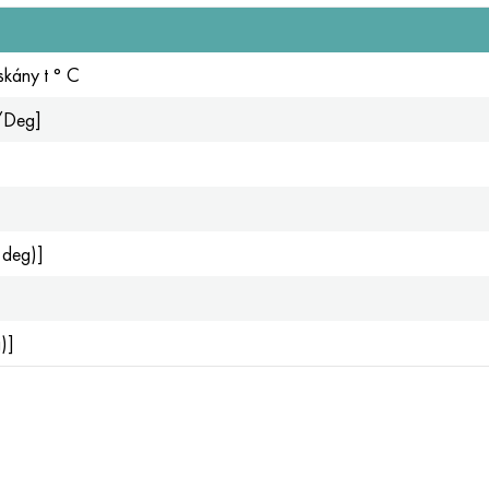
ískány t ° С
1/Deg]
 deg)]
)]