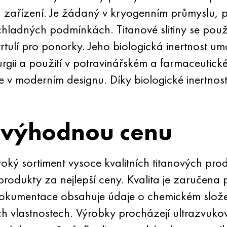
ch zařízení. Je žádaný v kryogenním průmyslu,
hladných podmínkách. Titanové slitiny se používa
vrtulí pro ponorky. Jeho biologická inertnost u
urgii a použití v potravinářském a farmaceutic
e v moderním designu. Díky biologické inertnost
 výhodnou cenu
ký sortiment vysoce kvalitních titanových pr
rodukty za nejlepší ceny. Kvalita je zaručen
dokumentace obsahuje údaje o chemickém slož
ch vlastnostech. Výrobky procházejí ultrazvuk