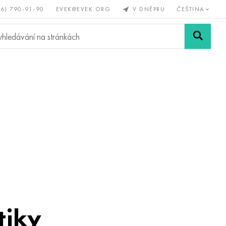
56) 790-91-90
EVEK@EVEK.ORG
V DNĚPRU
ČEŠTINA
železné
Legovaná
Sítě a
y
ocel
spoje
tiky