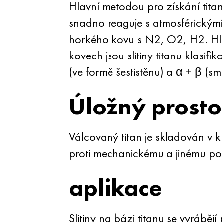
Hlavní metodou pro získání tita
snadno reaguje s atmosférickými 
horkého kovu s N2, O2, H2. Hla
kovech jsou slitiny titanu klasif
(ve formě šestistěnu) a α + β (sm
Úložný prosto
Válcovaný titan je skladován v 
proti mechanickému a jinému po
aplikace
Slitiny na bázi titanu se vyrábě