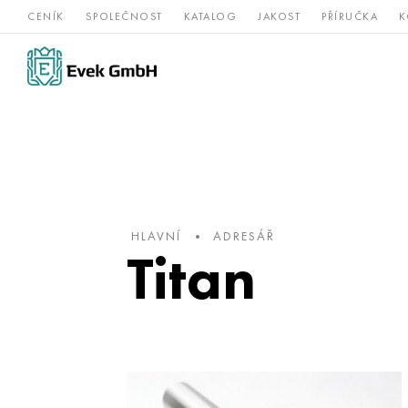
CENÍK
SPOLEČNOST
KATALOG
JAKOST
PŘÍRUČKA
K
Slitiny
nerezová
Vz
Titan
niklu
ocel
žá
HLAVNÍ
ADRESÁŘ
Titan