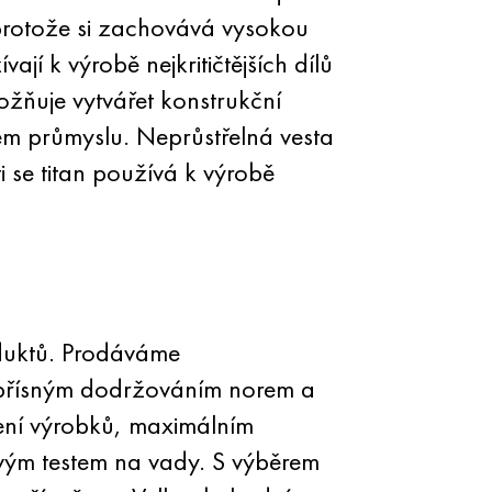
 protože si zachovává vysokou
jí k výrobě nejkritičtějších dílů
možňuje vytvářet konstrukční
kém průmyslu. Neprůstřelná vesta
i se titan používá k výrobě
oduktů. Prodáváme
a přísným dodržováním norem a
ení výrobků, maximálním
ovým testem na vady. S výběrem