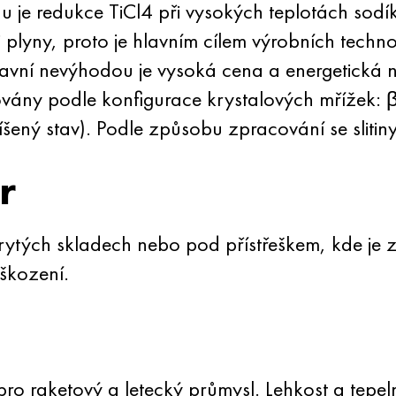
nu je redukce TiCl4 při vysokých teplotách sod
plyny, proto je hlavním cílem výrobních techno
vní nevýhodou je vysoká cena a energetická n
ikovány podle konfigurace krystalových mřížek: β
íšený stav). Podle způsobu zpracování se slitiny 
r
krytých skladech nebo pod přístřeškem, kde je 
škození.
jí pro raketový a letecký průmysl. Lehkost a tep