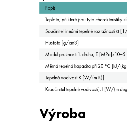
Popis
Teplota, při které jsou tyto charakteristiky z
Součinitel lineární tepelné roztažnosti α [
Hustota [g/cm3]
Modul pružnosti 1. druhu, Е [MPa]x10−5
Měrná tepelná kapacita při 20 °C [kJ/(kg
Tepelná vodivost K [W/(m K)]
Ksoučinitel tepelné vodivosti), l [W/(m deg
Výroba