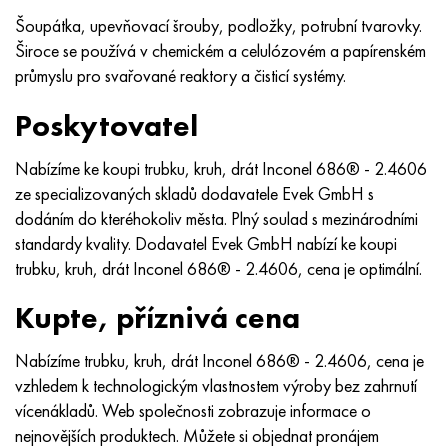
MP159
56DGNH
HN73MBTYu
5B
1.4567 - AISI 304Cu
15X16H2AM
30X, AISI 5130, 30h
Šoupátka, upevňovací šrouby, podložky, potrubní tvarovky.
Široce se používá v chemickém a celulózovém a papírenském
Multimet n155
68NKhVKTYu
XN70YU
TL5
1,4570-aisi303Cu
18X11MNFB
30hgs, 30hgs
průmyslu pro svařované reaktory a čisticí systémy.
Nicrofer 5923 hMo
79NM, Magnifer 7904
HN75 MBTYu
V 6
1.4574 - Slitina PH 15-7 Mo®
18X12VMBFR
30hgsa, 30hgsa
Poskytovatel
Nicrofer 6030
80NM
XN75TBYu
TS-6
1.4580 - AISI 316Cb
20X12VNMF
30hgsn2a, 30hgsna
Nabízíme ke koupi trubku, kruh, drát Inconel 686® - 2.4606
ze specializovaných skladů dodavatele Evek GmbH s
Nitronik 40
80NMV-VI
XN77TYu
14 titan
1,4597 - AISI 204Cu
20H3MMF
30xn2ma, 30CrNiMo8
dodáním do kteréhokoliv města. Plný soulad s mezinárodními
standardy kvality. Dodavatel Evek GmbH nabízí ke koupi
Nitronik 50
80 NHS
XN77TYUR
SP -17
Slitina 28 - 1,4563
21NKMT
30хн3а, 31nicr14
trubku, kruh, drát Inconel 686® - 2.4606, cena je optimální.
Nitronic 60
81HMA
HN78Т
40 titan
Slitina 31 - 1,4562
37X12N8G8MFB
34khn3ma, 36NiCrMo16, 35NiCrMo16
Kupte, příznivá cena
Nitronik 75
Druhy přesných slitin
HN80TBY
Alloy 254smo® - 1,4547
40X10X2M
35hgs, 35hgs
Nabízíme trubku, kruh, drát Inconel 686® - 2.4606, cena je
vzhledem k technologickým vlastnostem výroby bez zahrnutí
Nimonic 80a
Termobimetaly
N65M, EP982
Slitina 926 - 1,4529
40Х9С2
35hgsa, 35hgsa
vícenákladů. Web společnosti zobrazuje informace o
nejnovějších produktech. Můžete si objednat pronájem