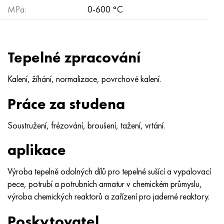
Nimonic 90
Přesná trubka
H70MFV
AM-350 – AM-5548
45Х14Н14В2М
ac35g2, 36smnpb14, 1.0765
MPa:
0-600 °C
Nimonic 263
AM-355 – AM-5547
50X14MF
38x2n2ma, 34CrNiMo6, 40NiCrMo7
Tepelné zpracování
Haynes 25
Custom 450® - uns S45000
65X13
40hn2ma, 34CrNiMo4, 36hnm
Kalení, žíhání, normalizace, povrchové kalení.
Haynes 188
Řecký Ascoloy 418
90X18MF
38 hodin, 37 hodin
Práce za studena
Haynes 230
Potrubí odolné proti korozi
95 x 18
38XA, 37Cr4, AISI 5135
Soustružení, frézování, broušení, tažení, vrtání.
Hastelloy b2
38HN3MFA, 35nicrmov12-5
aplikace
Hastelloy b3
40G, 40Mn4, AISI 1035
Výroba tepelně odolných dílů pro tepelné sušící a vypalovací
Hastelloy c4
38XM, 42CrMo4, AISI 1,7225
pece, potrubí a potrubních armatur v chemickém průmyslu,
výroba chemických reaktorů a zařízení pro jaderné reaktory.
Hastelloy C22
40HH, 36NiCr6, AISI 3135
Poskytovatel