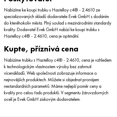
Hastelloy C-276
40XFA, 1,7223, AISI 4142
Nabízíme ke koupi trubku s Hastelloy c4® - 2.4610 ze
specializovaných skladů dodavatele Evek GmbH s dodáním
Hastelloy C2000
45X, 45h, 1,7035
do kteréhokoliv města. Plný soulad s mezinárodními standardy
kvality. Dodavatel Evek GmbH nabízí ke koupi trubku s
Hastelloy 3
45HN2MFA, k2425, 45hnmf
Hastelloy c4® - 2.4610, cena je optimální.
Hastelloy x
A40G, 44smn28, 1.0762, 46s20
Kupte, příznivá cena
Udimet 500
Nabízíme trubku s Hastelloy c4® - 2.4610, cena je vzhledem
k technologickým vlastnostem výroby bez zahrnutí
Udimet 720
vícenákladů. Web společnosti zobrazuje informace o
nejnovějších produktech. Můžete si objednat pronájem
nestandardních parametrů. Máme nejlepší poměr ceny a
kvality pro celou řadu produktů. V segmentu žáruvzdorných
ocelí je Evek GmbH ziskovým dodavatelem.