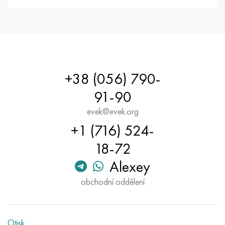
+38 (056) 790-
91-90
evek@evek.org
+1 (716) 524-
18-72
Alexey
obchodní oddělení
Otisk