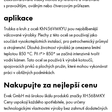
MP159
56DGNH
HN73MBTYu
5B
1.4567 - AISI 304Cu
15X16H2AM
30X, AISI 5130, 30h
s pravoúhlým, oválným nebo čtvercovým průřezem.
Multimet n155
68NKhVKTYu
XN70YU
TL5
1,4570-aisi303Cu
18X11MNFB
30hgs, 30hgs
aplikace
Nicrofer 5923 hMo
79NM, Magnifer 7904
HN75 MBTYu
V 6
1.4574 - Slitina PH 15-7 Mo®
18X12VMBFR
30hgsa, 30hgsa
Trubka a kruh z oceli KhN56VMKYU jsou nejoblíbenější
válcované výrobky. Plechy z této oceli se používají jako
Nicrofer 6030
80NM
XN75TBYu
TS-6
1.4580 - AISI 316Cb
20X12VNMF
30hgsn2a, 30hgsna
součásti vysokoteplotních instalací, pro petrochemický průmysl
a strojírenství. Dlouhá životnost výrobků je omezena limitní
Nitronik 40
80NMV-VI
XN77TYu
14 titan
1,4597 - AISI 204Cu
20H3MMF
30xn2ma, 30CrNiMo8
teplotou 850 °C. Při t°> 850° se začíná intenzivně tvořit
vodní kámen. Tato ocel se používá k výrobě kotoučů,
Nitronik 50
80 NHS
XN77TYUR
SP -17
Slitina 28 - 1,4563
21NKMT
30хн3а, 31nicr14
spojovacích prvků a plochých pružin, které mohou vykonávat
práci v obtížných podmínkách.
Nitronic 60
81HMA
HN78Т
40 titan
Slitina 31 - 1,4562
37X12N8G8MFB
34khn3ma, 36NiCrMo16, 35NiCrMo16
Nakupujte za nejlepší cenu
Nitronik 75
Druhy přesných slitin
HN80TBY
Alloy 254smo® - 1,4547
40X10X2M
35hgs, 35hgs
Evek GmbH má širokou škálu produktů značky ХН56ВМКУ.
Ceny uspokojí každého spotřebitele, jsou určeny
Nimonic 80a
Termobimetaly
N65M, EP982
Slitina 926 - 1,4529
40Х9С2
35hgsa, 35hgsa
technologickými vlastnostmi výroby bez zahrnutí dodatečných