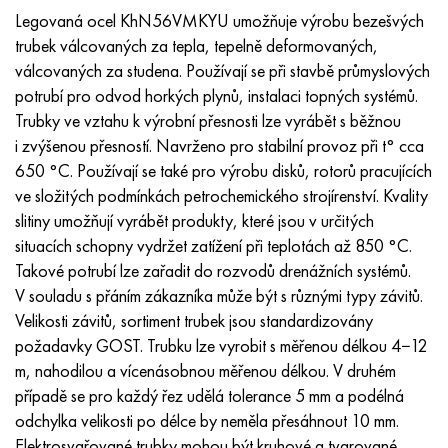
Inotherm
47ND
HN62VMYUT
VT-35
1.4466 - AISI 310MoLn
10X17H13M3T
2,0872, CuNi10Fe1Mn, Cw352h
Červená mosaz
45G2, 45g2, AISI 1144
Р6М5, 1.3343, hs6-5-2, sw7m
Legovaná ocel KhN56VMKYU umožňuje výrobu bezešvých
trubek válcovaných za tepla, tepelně deformovaných,
incotest
47НХР
HN62MVKYU
PT-1M
Slitina Al6xn
10X18N18Yu4D
Silikonový hliníkový bronz
C84400, CuSn2ZnPb
Legovaná konstrukční ocel
Р6М5К5, 1,3243, hs6-5-2-5
válcovaných za studena. Používají se při stavbě průmyslových
potrubí pro odvod horkých plynů, instalaci topných systémů.
Jette M152
49 KF
HN63 MB
PT-3V
15-7Ph® - 1,4532
11X11N2V2MF
CW301G, C64200
C83600, CuSn5ZnPb
10g2, 10g2, AISI 1513
R6M5F3, 1,3344, hs6-5-3
Trubky ve vztahu k výrobní přesnosti lze vyrábět s běžnou
i zvýšenou přesností. Navrženo pro stabilní provoz při t° cca
Kobalt 6B
49K2F, 49K2FA-VI
XN65VM
PT-7M
PH 13-8 Po - 1,4534
12Х18Н9Т
křemíkový bronz
12X2H4A, 15NiCr13, 1,5752
Р9М4К8,1,3207
650 °C. Používají se také pro výrobu disků, rotorů pracujících
ve složitých podmínkách petrochemického strojírenství. Kvality
maraging 250
Slitina 50N
KhN65VMTYu
2B
1,4542 - 17-4Ph®
13X11N2V2MF
C65500, CuAl11Fe3
AC14, 11SMnPb30
R12F3, 1,3318, sw12
slitiny umožňují vyrábět produkty, které jsou v určitých
situacích schopny vydržet zatížení při teplotách až 850 °C.
René 41
Slitina 50NP
KhN67MVTYu
SPT-2 sv
Custom 455® - 1.4543 - uns s45500
15x11mf
C65620, CuSi3Fe2Zn3
20G, 20mn5
P18, 1,3355, hs18-0-1, sw18
Takové potrubí lze zařadit do rozvodů drenážních systémů.
V souladu s přáním zákazníka může být s různými typy závitů.
Maraging 300
50 NHS
KhN68VKTYU
AT3
1,4545 - 15-5Ph®
15x12vnmf
C65100, CuSi 1,5
20XH3A, AISI 4320, 20hn3a
Uhlíková ocel
Velikosti závitů, sortiment trubek jsou standardizovány
požadavky GOST. Trubku lze vyrobit s měřenou délkou 4−12
Maraging 350
Slitina 52N
KhN68VMTYUK-vd
3M
1,4548 - 17-4Ph®
15H12H2MVFAB
Cín-olověný bronz
20HM, 24CrMo5, 20hm
У10,1.1645, C105W1
m, nahodilou a vícenásobnou měřenou délkou. V druhém
případě se pro každý řez udělá tolerance 5 mm a podélná
MP35N
52K12F
KhN70VMTYu
TL3
1,4550 - AISI 347
15X16K5N2MVFAB
c92200, CuSn6Zn4Pb2
25KhGM, 20CrMo5, 1,7264
11G12, 110G13L, X120Mn12
odchylka velikosti po délce by neměla přesáhnout 10 mm.
Elektrosvařované trubky mohou být kruhové a tvarované