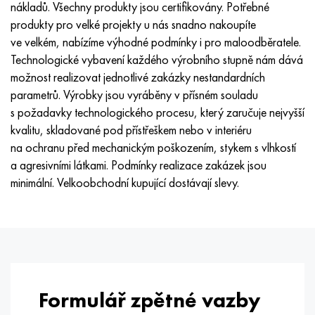
nákladů. Všechny produkty jsou certifikovány. Potřebné
Nimonic 90
Přesná trubka
H70MFV
AM-350 – AM-5548
45Х14Н14В2М
ac35g2, 36smnpb14, 1.0765
produkty pro velké projekty u nás snadno nakoupíte
ve velkém, nabízíme výhodné podmínky i pro maloodběratele.
Nimonic 263
AM-355 – AM-5547
50X14MF
38x2n2ma, 34CrNiMo6, 40NiCrMo7
Technologické vybavení každého výrobního stupně nám dává
možnost realizovat jednotlivé zakázky nestandardních
Haynes 25
Custom 450® - uns S45000
65X13
40hn2ma, 34CrNiMo4, 36hnm
parametrů. Výrobky jsou vyráběny v přísném souladu
s požadavky technologického procesu, který zaručuje nejvyšší
Haynes 188
Řecký Ascoloy 418
90X18MF
38 hodin, 37 hodin
kvalitu, skladované pod přístřeškem nebo v interiéru
na ochranu před mechanickým poškozením, stykem s vlhkostí
Haynes 230
Potrubí odolné proti korozi
95 x 18
38XA, 37Cr4, AISI 5135
a agresivními látkami. Podmínky realizace zakázek jsou
minimální. Velkoobchodní kupující dostávají slevy.
Hastelloy b2
38HN3MFA, 35nicrmov12-5
Hastelloy b3
40G, 40Mn4, AISI 1035
Hastelloy c4
38XM, 42CrMo4, AISI 1,7225
Hastelloy C22
40HH, 36NiCr6, AISI 3135
Formulář zpětné vazby