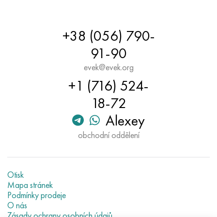
Hastelloy C-276
40XFA, 1,7223, AISI 4142
Hastelloy C2000
45X, 45h, 1,7035
+38 (056) 790-
91-90
Hastelloy 3
45HN2MFA, k2425, 45hnmf
evek@evek.org
Hastelloy x
A40G, 44smn28, 1.0762, 46s20
+1 (716) 524-
18-72
Udimet 500
Alexey
Udimet 720
obchodní oddělení
Otisk
Mapa stránek
Podmínky prodeje
O nás
Zásady ochrany osobních údajů