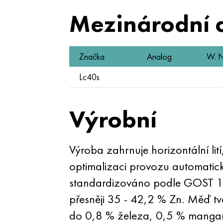
Mezinárodní 
Značka
Analog
W. N
Lc40s
Výrobní
Výroba zahrnuje horizontální lit
optimalizaci provozu automatic
standardizováno
podle GOST 
přesněji 35 - 42,2 % Zn. Měď tvo
do 0,8 % železa, 0,5 % manganu,