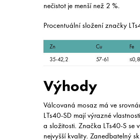
nečistot je menší než 2 %.
Procentuální složení značky L
Zn
Cu
Fe
35-42,2
57-61
≤0,8
Výhody
Válcovaná mosaz má ve srovnán
LTs40-SD mají výrazné vlastnosti 
a složitosti. Značka LTs40-S se 
nejvyšší kvality. Zanedbatelný 