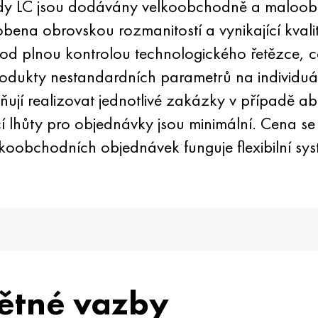
dy LC jsou dodávány velkoobchodně a maloob
sobena obrovskou rozmanitostí a vynikající kva
 pod plnou kontrolou technologického řetězce,
produkty nestandardních parametrů na individu
ňují realizovat jednotlivé zakázky v případě
í lhůty pro objednávky jsou minimální. Cena s
koobchodních objednávek funguje flexibilní syst
ětné vazby