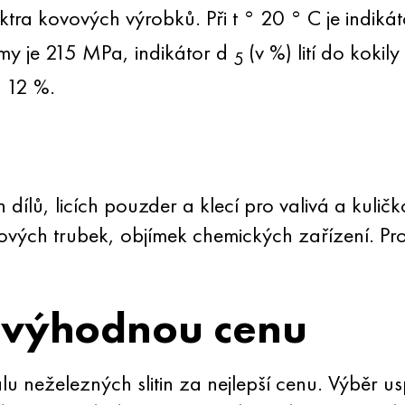
ktra kovových výrobků. Při t ° 20 ° C je indiká
ormy je 215 MPa, indikátor d
(v %) lití do kokil
5
= 12 %.
dílů, licích pouzder a klecí pro valivá a kulič
ch trubek, objímek chemických zařízení. Pro st
 výhodnou cenu
u neželezných slitin za nejlepší cenu. Výběr 