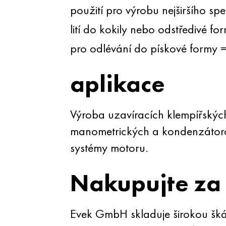
použití pro výrobu nejširšího spe
lití do kokily nebo odstředivé f
pro odlévání do pískové formy 
aplikace
Výroba uzavíracích klempířských 
manometrických a kondenzátorový
systémy motoru.
Nakupujte za
Evek GmbH skladuje širokou škál