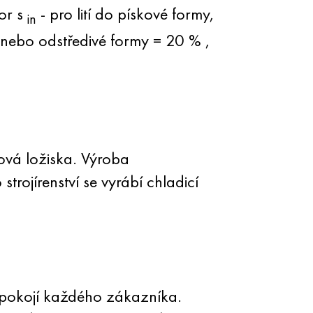
tor s
- pro lití do pískové formy,
in
y nebo odstředivé formy = 20 % ,
ková ložiska. Výroba
rojírenství se vyrábí chladicí
uspokojí každého zákazníka.