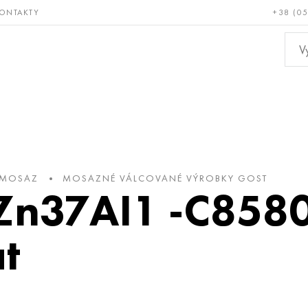
ONTAKTY
+38 (0
ácné a
Bronz, měď,
Ne
ruvzdorné
mosaz
kov
 MOSAZ
MOSAZNÉ VÁLCOVANÉ VÝROBKY GOST
Zn37AI1 -C8580
t