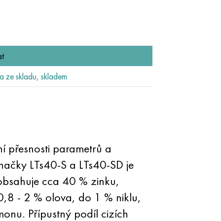
t
 ze skladu, skladem
ní přesnosti parametrů a
načky LTs40-S a LTs40-SD je
obsahuje cca 40 % zinku,
0,8 - 2 % olova, do 1 % niklu,
onu. Přípustný podíl cizích