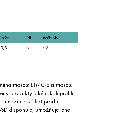
l a Sn
Ni
nečistoty
 0,5
≤1
≤2
ejména mosaz LTs40-S a mosaz
áběny produkty jakéhokoli profilu
se umožňuje získat produkt
-SD disponuje, umožňuje jeho