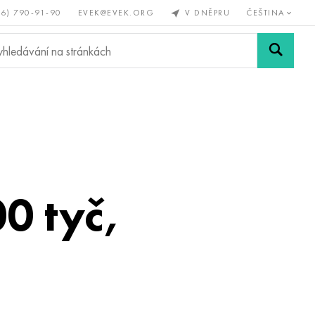
56) 790-91-90
EVEK@EVEK.ORG
V DNĚPRU
ČEŠTINA
železné
Legovaná
Sítě a
y
ocel
spoje
0 tyč,