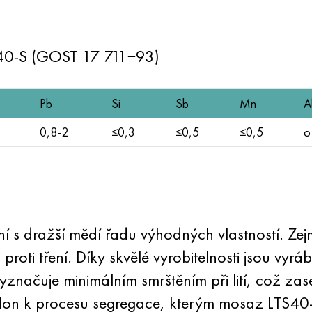
Ts40-S (GOST 17 711−93)
Pb
Si
Sb
Mn
A
0,8-2
≤0,3
≤0,5
≤0,5
o
í s dražší mědí řadu výhodných vlastností. Z
proti tření. Díky skvělé vyrobitelnosti jsou vyr
vyznačuje minimálním smrštěním při lití, což za
sklon k procesu segregace, kterým mosaz LTS40