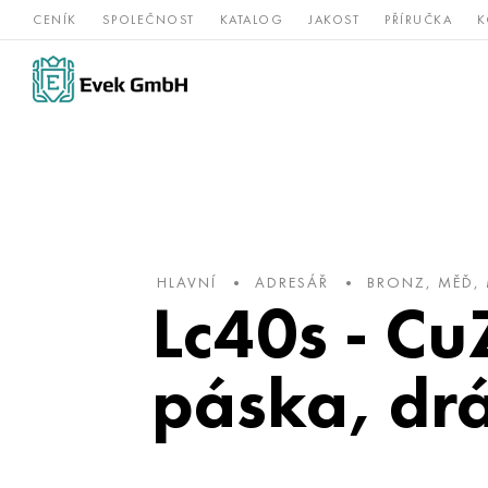
CENÍK
SPOLEČNOST
KATALOG
JAKOST
PŘÍRUČKA
K
Slitiny
nerezová
Vz
Titan
niklu
ocel
žá
HLAVNÍ
ADRESÁŘ
BRONZ, MĚĎ,
Lc40s - Cu
páska, drá