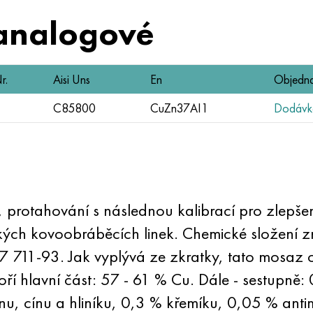
analogové
r.
Aisi Uns
En
Objedna
C85800
CuZn37AI1
Dodávka
í, protahování s následnou kalibrací pro zlepše
kých kovoobráběcích linek. Chemické složení z
17
711-93. Jak vyplývá ze zkratky, tato mosaz 
ří hlavní část: 57 - 61 % Cu. Dále - sestupně: 
 cínu a hliníku, 0,3 % křemíku, 0,05 % antim