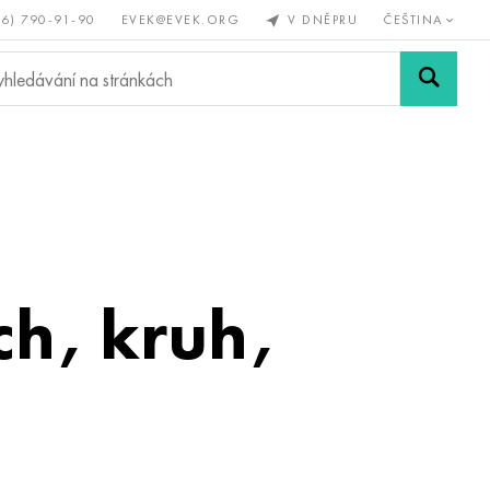
56) 790-91-90
EVEK@EVEK.ORG
V DNĚPRU
ČEŠTINA
železné
Legovaná
Sítě a
y
ocel
spoje
h, kruh,