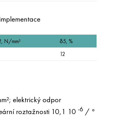
 implementace
2, N/mm²
δ5, %
12
m²; elektrický odpor
-6
neární roztažnosti 10,1 10
/ °