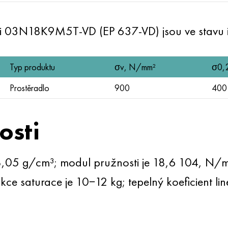
ti 03N18K9M5T-VD (EP 637-VD) jsou ve stavu
Typ produktu
σv, N/mm²
σ0,
Prostěradlo
900
400
osti
 8,05 g/cm³; modul pružnosti je 18,6 104, N/m
ce saturace je 10−12 kg; tepelný koeficient li