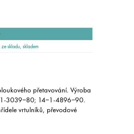
t
ze skladu, skladem
loukového přetavování. Výroba
14−1-3039−80; 14−1-4896−90.
řídele vrtulníků, převodové