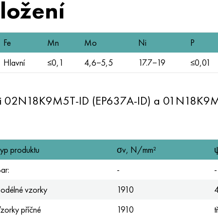
složení
Fe
Mn
Mo
Ni
P
Hlavní
≤0,1
4,6−5,5
17.7−19
≤0,01
sti 02N18K9M5T-ID (EP637A-ID) a 01N18K9M5
yp produktu
σv, N/mm²
ar:
-
-
odélné vzorky
1910
zorky příčné
1910
t