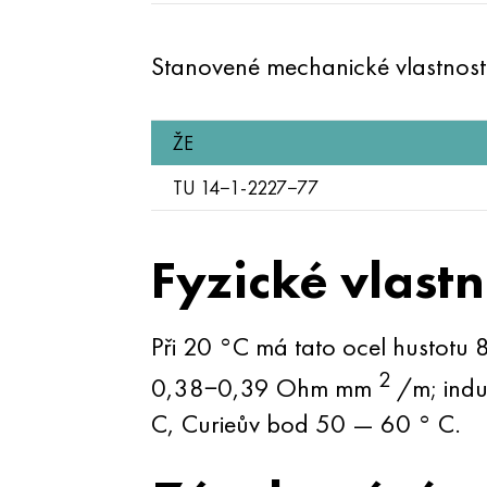
Stanovené mechanické vlastnos
ŽE
TU 14−1-2227−77
Fyzické vlastn
Při 20 °C má tato ocel hustotu
2
0,38−0,39 Ohm mm
/m; induk
C, Curieův bod 50 — 60 ° C.