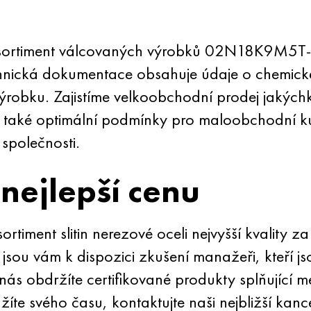
sortiment válcovaných výrobků 02N18K9M5T-I
echnická dokumentace obsahuje údaje o chemick
výrobku. Zajistíme velkoobchodní prodej jakých
 také optimální podmínky pro maloobchodní ku
í společnosti.
nejlepší cenu
rtiment slitin nerezové oceli nejvyšší kvality
, jsou vám k dispozici zkušení manažeři, kteří j
ás obdržíte certifikované produkty splňující m
žíte svého času, kontaktujte naši nejbližší kanc