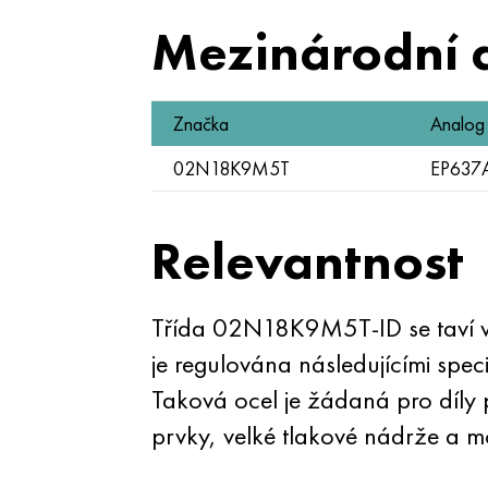
Mezinárodní 
Značka
Analog
02N18K9M5T
EP637
Relevantnost
Třída 02N18K9M5T-ID se taví v
je regulována následujícími s
Taková ocel je žádaná pro díly p
prvky, velké tlakové nádrže a 