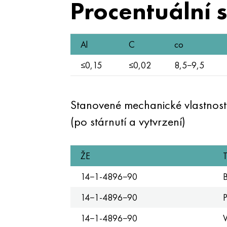
Procentuální 
Al
C
co
≤0,15
≤0,02
8,5−9,5
Stanovené mechanické vlastno
(po stárnutí a vytvrzení)
ŽE
T
14−1-4896−90
B
14−1-4896−90
P
14−1-4896−90
V