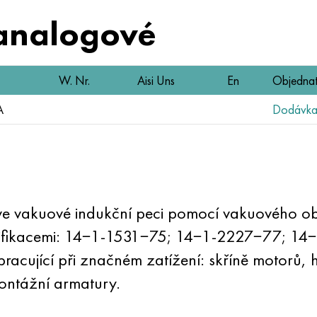
analogové
W. Nr.
Aisi Uns
En
Objedna
A
Dodávka 
e vakuové indukční peci pomocí vakuového ob
pecifikacemi: 14−1-1531−75; 14−1-2227−77; 
racující při značném zatížení: skříně motorů, h
montážní armatury.