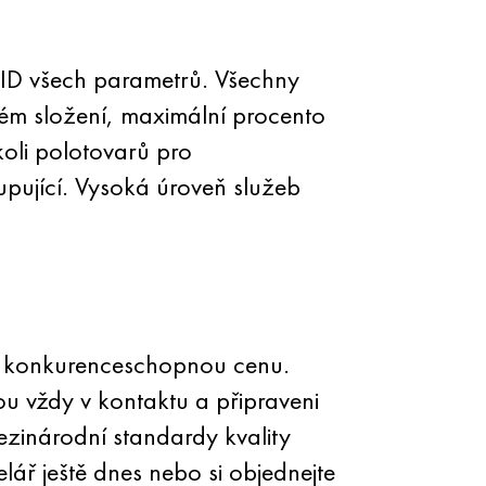
D všech parametrů. Všechny
ém složení, maximální procento
koli polotovarů pro
pující. Vysoká úroveň služeb
 za konkurenceschopnou cenu.
sou vždy v kontaktu a připraveni
ezinárodní standardy kvality
elář ještě dnes nebo si objednejte