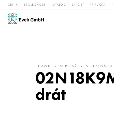
CENÍK
SPOLEČNOST
KATALOG
JAKOST
PŘÍRUČKA
K
Slitiny
nerezová
Vz
Titan
niklu
ocel
žá
HLAVNÍ
ADRESÁŘ
NEREZOVÁ OC
02N18K9M5
drát