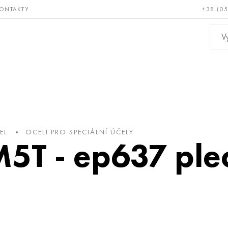
ONTAKTY
+38 (0
ácné a
Bronz, měď,
Ne
ruvzdorné
mosaz
kov
EL
OCELI PRO SPECIÁLNÍ ÚČELY
T - ep637 plec