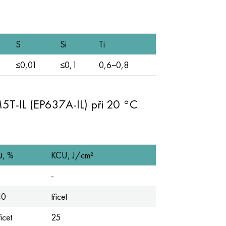
S
Si
Ti
≤0,01
≤0,1
0,6−0,8
T-IL (EP637A-IL) při 20 °C
ψ, %
KCU, J/cm²
-
40
třicet
řicet
25