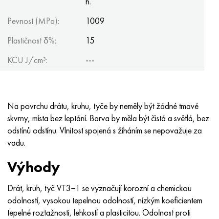
h.
Pevnost (MPa):
1009
Plastičnost δ%:
15
KCU J/cm³:
---
Na povrchu drátu, kruhu, tyče by neměly být žádné tmavé
skvrny, místa bez leptání. Barva by měla být čistá a světlá, bez
odstínů odstínu. Vlnitost spojená s žíháním se nepovažuje za
vadu.
Výhody
Drát, kruh, tyč VT3−1 se vyznačují korozní a chemickou
odolností, vysokou tepelnou odolností, nízkým koeficientem
tepelné roztažnosti, lehkostí a plasticitou. Odolnost proti