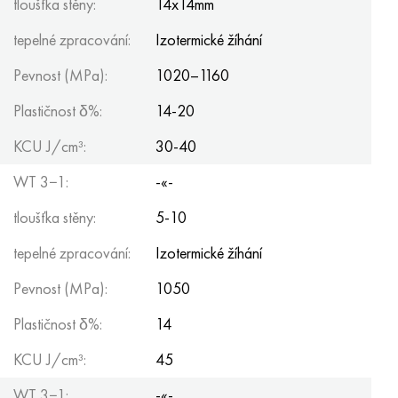
tloušťka stěny:
14x14mm
tepelné zpracování:
Izotermické žíhání
Pevnost (MPa):
1020–1160
Plastičnost δ%:
14-20
KCU J/cm³:
30-40
WT 3−1:
-«-
tloušťka stěny:
5-10
tepelné zpracování:
Izotermické žíhání
Pevnost (MPa):
1050
Plastičnost δ%:
14
KCU J/cm³:
45
WT 3−1:
-«-