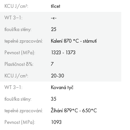
KCU J/cm³:
třicet
WT 3−1:
-«-
tloušťka stěny:
25
tepelné zpracování:
Kalení 870 °C - stárnutí
Pevnost (MPa):
1323 - 1373
Plastičnost δ%:
7
KCU J/cm³:
20-30
WT 3−1:
Kovaná tyč
tloušťka stěny:
35
tepelné zpracování:
Žíhání 879°C - 650°C
Pevnost (MPa):
1093