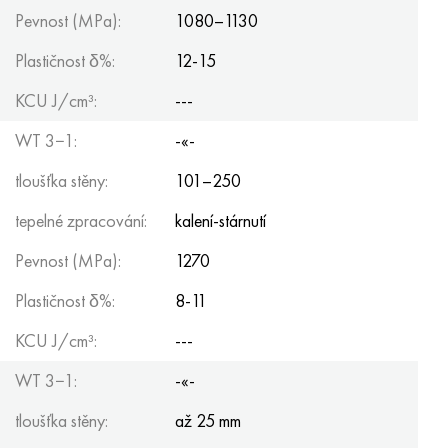
Hastelloy C-276
40XFA, 1,7223, AISI 4142
Pevnost (MPa):
1080–1130
Plastičnost δ%:
12-15
Hastelloy C2000
45X, 45h, 1,7035
KCU J/cm³:
---
Hastelloy 3
45HN2MFA, k2425, 45hnmf
WT 3−1:
-«-
Hastelloy x
A40G, 44smn28, 1.0762, 46s20
tloušťka stěny:
101–250
Udimet 500
tepelné zpracování:
kalení-stárnutí
Pevnost (MPa):
1270
Udimet 720
Plastičnost δ%:
8-11
KCU J/cm³:
---
WT 3−1:
-«-
tloušťka stěny:
až 25 mm