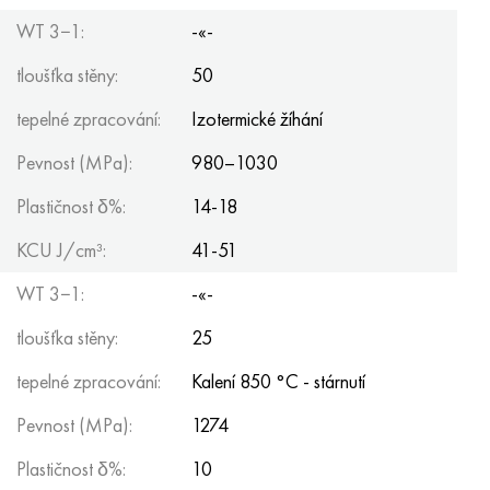
WT 3−1:
-«-
tloušťka stěny:
50
tepelné zpracování:
Izotermické žíhání
Pevnost (MPa):
980–1030
Plastičnost δ%:
14-18
KCU J/cm³:
41-51
WT 3−1:
-«-
tloušťka stěny:
25
tepelné zpracování:
Kalení 850 °C - stárnutí
Pevnost (MPa):
1274
Plastičnost δ%:
10