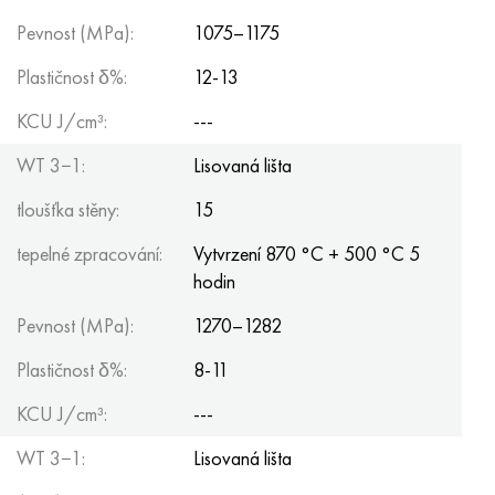
Pevnost (MPa):
1075–1175
Plastičnost δ%:
12-13
KCU J/cm³:
---
WT 3−1:
Lisovaná lišta
tloušťka stěny:
15
tepelné zpracování:
Vytvrzení 870 °C + 500 °C 5
hodin
Pevnost (MPa):
1270–1282
Plastičnost δ%:
8-11
KCU J/cm³:
---
WT 3−1:
Lisovaná lišta