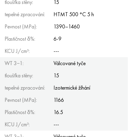
tloušťka stěny:
15
tepelné zpracování:
HTMT 500 °C 5 h
Pevnost (MPa):
1390–1460
Plastičnost δ%:
6-9
KCU J/cm³:
---
WT 3−1:
Válcované tyče
tloušťka stěny:
15
tepelné zpracování:
Izotermické žíhání
Pevnost (MPa):
1166
Plastičnost δ%:
16.5
KCU J/cm³:
---
WT 3−1:
Válcované tyče