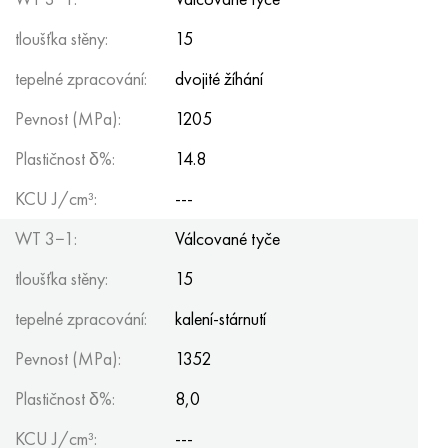
tloušťka stěny:
15
tepelné zpracování:
dvojité žíhání
Pevnost (MPa):
1205
Plastičnost δ%:
14.8
KCU J/cm³:
---
WT 3−1:
Válcované tyče
tloušťka stěny:
15
tepelné zpracování:
kalení-stárnutí
Pevnost (MPa):
1352
Plastičnost δ%:
8,0
KCU J/cm³:
---