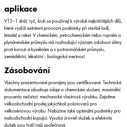
aplikace
VT3−1 drát, tyč, kruh se používají k výrobě nejkritičtějších dílů,
které vydrží extrémní provozní podmínky při stavbě lodí,
letadel a raket. V chemickém, petrochemickém nebo ropném a
plynárenském průmyslu má rozhodující význam odolnost slitiny
proti korozi a kyselinám a v potravinářském průmyslu,
zemědělství, lékařství - biologická inertnost.
Zásobování
Všechny prezentované pronájmy jsou certifikované. Technická
dokumentace obsahuje údaje o chemickém složení, maximální
procento nečistot; mechanické vlastnosti výrobku. Zajistíme
velkoobchodní prodej jakýchkoli polotovarů pro
velkosériovou výrobu. Nabízíme také optimální podmínky pro
maloobchodní kupující. Vysoká úroveň služeb a efektivita
služeb jsou tváří naší společnosti.