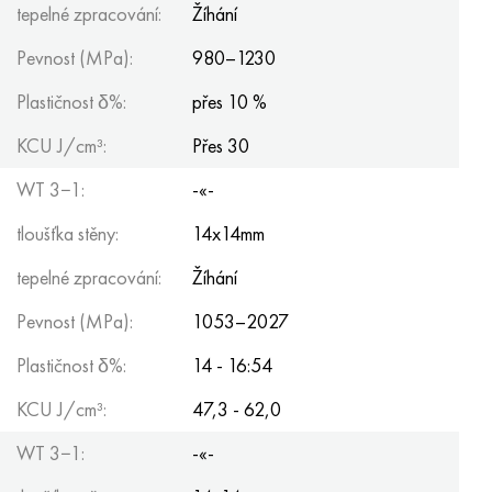
tepelné zpracování:
Žíhání
Pevnost (MPa):
980–1230
Plastičnost δ%:
přes 10 %
KCU J/cm³:
Přes 30
WT 3−1:
-«-
tloušťka stěny:
14x14mm
tepelné zpracování:
Žíhání
Pevnost (MPa):
1053–2027
Plastičnost δ%:
14 - 16:54
KCU J/cm³:
47,3 - 62,0
WT 3−1:
-«-