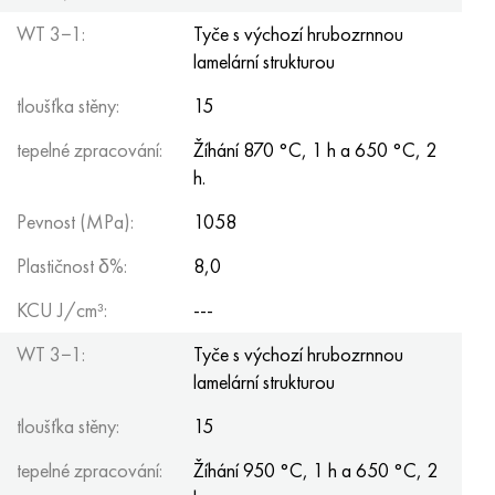
WT 3−1:
Tyče s výchozí hrubozrnnou
lamelární strukturou
tloušťka stěny:
15
tepelné zpracování:
Žíhání 870 °C, 1 h a 650 °C, 2
h.
Pevnost (MPa):
1058
Plastičnost δ%:
8,0
KCU J/cm³:
---
WT 3−1:
Tyče s výchozí hrubozrnnou
lamelární strukturou
tloušťka stěny:
15
tepelné zpracování:
Žíhání 950 °C, 1 h a 650 °C, 2