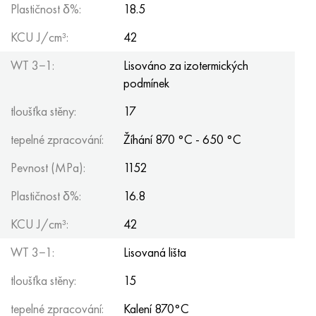
Plastičnost δ%:
18.5
KCU J/cm³:
42
WT 3−1:
Lisováno za izotermických
podmínek
tloušťka stěny:
17
tepelné zpracování:
Žíhání 870 °C - 650 °C
Pevnost (MPa):
1152
Plastičnost δ%:
16.8
KCU J/cm³:
42
WT 3−1:
Lisovaná lišta
tloušťka stěny:
15
tepelné zpracování:
Kalení 870°C