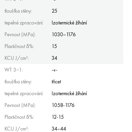
tloušťka stěny:
25
tepelné zpracování:
Izotermické žíhání
Pevnost (MPa):
1030–1176
Plastičnost δ%:
15
KCU J/cm³:
34
WT 3−1:
-«-
tloušťka stěny:
třicet
tepelné zpracování:
Izotermické žíhání
Pevnost (MPa):
1058-1176
Plastičnost δ%:
12-15
KCU J/cm³:
34–44