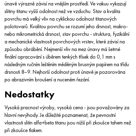
únavě výrazně závisí na vnějším prostředí. Ve vakuu vykazují
slitiny titanu vyšší odolnost než ve vzduchu. Stav a kvalita
povrchu má velký vliv na cyklickou odolnost titanových
polotovarů. Kvalitou povrchu se rozumí jeho drsnost, makro-
nebo mikrometrická drsnost, stav povrchu - struktura, fyzikální
a mechanické vlastnosti povrchových vrstev, které závisí na
způsobu obrábění. Nejmenší vliv na mez únavy má šetrné
finální opracování s úběrem tenkých třísek do 0,1 mm s
následným ručním leštěním měděným brusným papírem na třídu
drsnosti 8–9. Nejhorší odolnost proti únavě je pozorována
po abrazivním broušení a nuceném řezání.
Nedostatky
Vysoká pracnost výroby, vysoká cena - jsou považovány za
hlavní nevýhody. Je důležité poznamenat, že pevnostní
vlastnosti slitin alfa+beta titanu jsou nižší při zkoušce tahem než
při zkoušce tlakem.