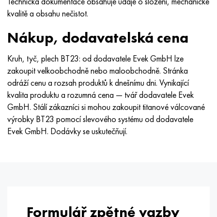
Technická dokumentace obsahuje údaje o složení, mechanické
Nimonic 90
Přesná trubka
H70MFV
AM-350 – AM-5548
45Х14Н14В2М
ac35g2, 36smnpb14, 1.0765
kvalitě a obsahu nečistot.
Nimonic 263
AM-355 – AM-5547
50X14MF
38x2n2ma, 34CrNiMo6, 40NiCrMo7
Nákup, dodavatelská cena
Haynes 25
Custom 450® - uns S45000
65X13
40hn2ma, 34CrNiMo4, 36hnm
Kruh, tyč, plech BT23: od dodavatele Evek GmbH lze
zakoupit velkoobchodně nebo maloobchodně. Stránka
Haynes 188
Řecký Ascoloy 418
90X18MF
38 hodin, 37 hodin
odráží cenu a rozsah produktů k dnešnímu dni. Vynikající
kvalita produktu a rozumná cena — tvář dodavatele Evek
Haynes 230
Potrubí odolné proti korozi
95 x 18
38XA, 37Cr4, AISI 5135
GmbH. Stálí zákazníci si mohou zakoupit titanové válcované
výrobky BT23 pomocí slevového systému od dodavatele
Hastelloy b2
38HN3MFA, 35nicrmov12-5
Evek GmbH. Dodávky se uskutečňují.
Hastelloy b3
40G, 40Mn4, AISI 1035
Hastelloy c4
38XM, 42CrMo4, AISI 1,7225
Hastelloy C22
40HH, 36NiCr6, AISI 3135
Formulář zpětné vazby