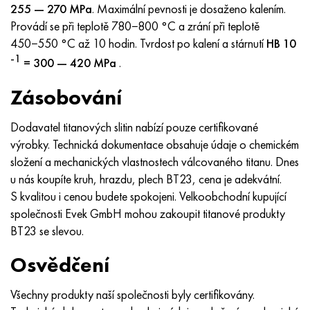
MP159
56DGNH
HN73MBTYu
5B
1.4567 - AISI 304Cu
15X16H2AM
30X, AISI 5130, 30h
255 — 270 MPa
. Maximální pevnosti je dosaženo kalením.
Provádí se při teplotě 780−800 °C a zrání při teplotě
Multimet n155
68NKhVKTYu
XN70YU
TL5
1,4570-aisi303Cu
18X11MNFB
30hgs, 30hgs
450−550 °C až 10 hodin. Tvrdost po kalení a stárnutí
HB 10
-1
= 300 — 420 MPa
.
Nicrofer 5923 hMo
79NM, Magnifer 7904
HN75 MBTYu
V 6
1.4574 - Slitina PH 15-7 Mo®
18X12VMBFR
30hgsa, 30hgsa
Zásobování
Nicrofer 6030
80NM
XN75TBYu
TS-6
1.4580 - AISI 316Cb
20X12VNMF
30hgsn2a, 30hgsna
Dodavatel titanových slitin nabízí pouze certifikované
výrobky. Technická dokumentace obsahuje údaje o chemickém
Nitronik 40
80NMV-VI
XN77TYu
14 titan
1,4597 - AISI 204Cu
20H3MMF
30xn2ma, 30CrNiMo8
složení a mechanických vlastnostech válcovaného titanu. Dnes
u nás koupíte kruh, hrazdu, plech BT23, cena je adekvátní.
Nitronik 50
80 NHS
XN77TYUR
SP -17
Slitina 28 - 1,4563
21NKMT
30хн3а, 31nicr14
S kvalitou i cenou budete spokojeni. Velkoobchodní kupující
společnosti Evek GmbH mohou zakoupit titanové produkty
Nitronic 60
81HMA
HN78Т
40 titan
Slitina 31 - 1,4562
37X12N8G8MFB
34khn3ma, 36NiCrMo16, 35NiCrMo16
BT23 se slevou.
Nitronik 75
Druhy přesných slitin
HN80TBY
Alloy 254smo® - 1,4547
40X10X2M
35hgs, 35hgs
Osvědčení
Nimonic 80a
Termobimetaly
N65M, EP982
Slitina 926 - 1,4529
40Х9С2
35hgsa, 35hgsa
Všechny produkty naší společnosti byly certifikovány.