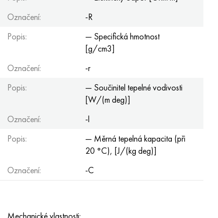
Označení:
-R
Popis:
— Specifická hmotnost
[g/cm3]
Označení:
-r
Popis:
— Součinitel tepelné vodivosti
[W/(m deg)]
Označení:
-l
Popis:
— Měrná tepelná kapacita (při
20 °C), [J/(kg deg)]
Označení:
-C
Mechanické vlastnosti: