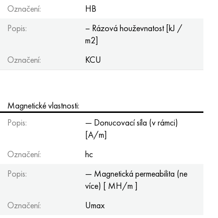
Označení:
HB
Popis:
– Rázová houževnatost [kJ /
m2]
Označení:
KCU
Magnetické vlastnosti:
Popis:
— Donucovací síla (v rámci)
[A/m]
Označení:
hc
Popis:
— Magnetická permeabilita (ne
více) [ MH/m ]
Označení:
Umax