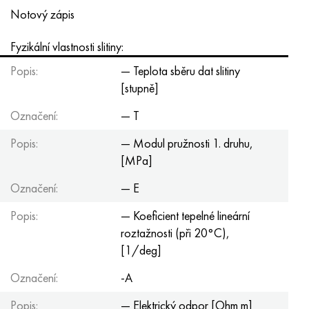
Notový zápis
Fyzikální vlastnosti slitiny:
Popis:
— Teplota sběru dat slitiny
[stupně]
Označení:
— T
Popis:
— Modul pružnosti 1. druhu,
[MPa]
Označení:
— E
Popis:
— Koeficient tepelné lineární
roztažnosti (při 20°С),
[1/deg]
Označení:
-A
Popis:
— Elektrický odpor [Ohm m]