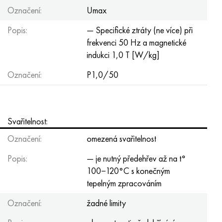
Označení:
Umax
Popis:
— Specifické ztráty (ne více) při
frekvenci 50 Hz a magnetické
indukci 1,0 T [W/kg]
Označení:
P1,0/50
Svařitelnost:
Označení:
omezená svařitelnost
Popis:
— je nutný předehřev až na t°
100−120°С s konečným
tepelným zpracováním
Označení:
žadné limity