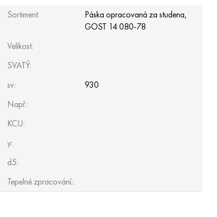
Hastelloy C-276
40XFA, 1,7223, AISI 4142
Sortiment:
Páska opracovaná za studena,
GOST 14
080-78
Hastelloy C2000
45X, 45h, 1,7035
Velikost:
Hastelloy 3
45HN2MFA, k2425, 45hnmf
SVATÝ:
Hastelloy x
A40G, 44smn28, 1.0762, 46s20
sv:
930
Udimet 500
Např.:
KCU:
Udimet 720
y:
d5:
Tepelné zpracování.: