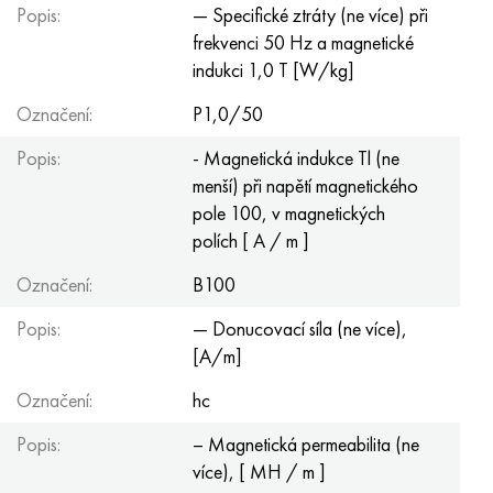
Popis:
— Specifické ztráty (ne více) při
frekvenci 50 Hz a magnetické
indukci 1,0 T [W/kg]
Označení:
P1,0/50
Popis:
- Magnetická indukce Tl (ne
menší) při napětí magnetického
pole 100, v magnetických
polích [ A / m ]
Označení:
B100
Popis:
— Donucovací síla (ne více),
[A/m]
Označení:
hc
Popis:
– Magnetická permeabilita (ne
více), [ MH / m ]