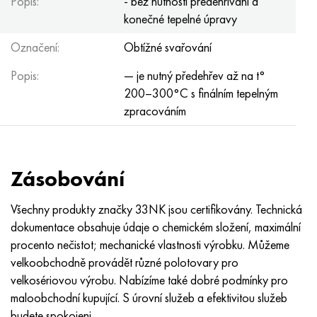
Popis:
- bez nutnosti předehřívání a
konečné tepelné úpravy
Označení:
Obtížné svařování
Popis:
— je nutný předehřev až na t°
200–300°С s finálním tepelným
zpracováním
Zásobování
Všechny produkty značky 33NK jsou certifikovány. Technická
dokumentace obsahuje údaje o chemickém složení, maximální
procento nečistot; mechanické vlastnosti výrobku. Můžeme
velkoobchodně provádět různé polotovary pro
velkosériovou výrobu. Nabízíme také dobré podmínky pro
maloobchodní kupující. S úrovní služeb a efektivitou služeb
budete spokojeni.