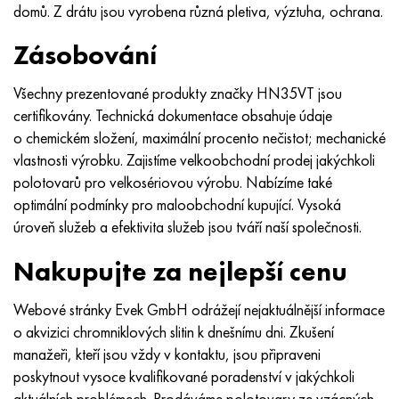
Nimonic 90
Přesná trubka
H70MFV
AM-350 – AM-5548
45Х14Н14В2М
ac35g2, 36smnpb14, 1.0765
domů. Z drátu jsou vyrobena různá pletiva, výztuha, ochrana.
Zásobování
Nimonic 263
AM-355 – AM-5547
50X14MF
38x2n2ma, 34CrNiMo6, 40NiCrMo7
Všechny prezentované produkty značky HN35VТ jsou
Haynes 25
Custom 450® - uns S45000
65X13
40hn2ma, 34CrNiMo4, 36hnm
certifikovány. Technická dokumentace obsahuje údaje
o chemickém složení, maximální procento nečistot; mechanické
Haynes 188
Řecký Ascoloy 418
90X18MF
38 hodin, 37 hodin
vlastnosti výrobku. Zajistíme velkoobchodní prodej jakýchkoli
polotovarů pro velkosériovou výrobu. Nabízíme také
Haynes 230
Potrubí odolné proti korozi
95 x 18
38XA, 37Cr4, AISI 5135
optimální podmínky pro maloobchodní kupující. Vysoká
úroveň služeb a efektivita služeb jsou tváří naší společnosti.
Hastelloy b2
38HN3MFA, 35nicrmov12-5
Nakupujte za nejlepší cenu
Hastelloy b3
40G, 40Mn4, AISI 1035
Webové stránky Evek GmbH odrážejí nejaktuálnější informace
Hastelloy c4
38XM, 42CrMo4, AISI 1,7225
o akvizici chromniklových slitin k dnešnímu dni. Zkušení
manažeři, kteří jsou vždy v kontaktu, jsou připraveni
Hastelloy C22
40HH, 36NiCr6, AISI 3135
poskytnout vysoce kvalifikované poradenství v jakýchkoli
aktuálních problémech. Prodáváme polotovary ze vzácných