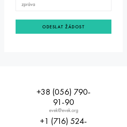
ODESLAT ŽÁDOST
+38 (056) 790-
91-90
evek@evek.org
+1 (716) 524-