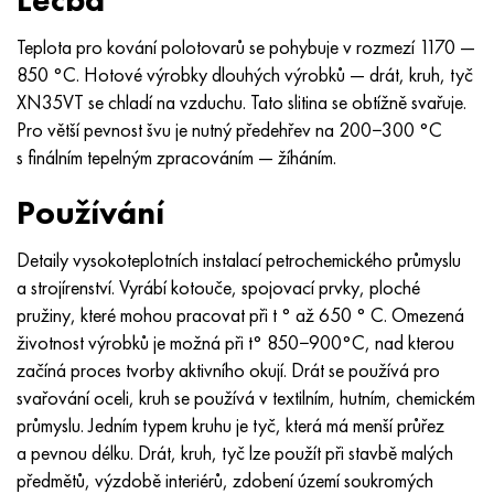
Léčba
MP159
56DGNH
HN73MBTYu
5B
1.4567 - AISI 304Cu
15X16H2AM
30X, AISI 5130, 30h
Teplota pro kování polotovarů se pohybuje v rozmezí 1170 —
Multimet n155
68NKhVKTYu
XN70YU
TL5
1,4570-aisi303Cu
18X11MNFB
30hgs, 30hgs
850 °C. Hotové výrobky dlouhých výrobků — drát, kruh, tyč
XN35VT se chladí na vzduchu. Tato slitina se obtížně svařuje.
Nicrofer 5923 hMo
79NM, Magnifer 7904
HN75 MBTYu
V 6
1.4574 - Slitina PH 15-7 Mo®
18X12VMBFR
30hgsa, 30hgsa
Pro větší pevnost švu je nutný předehřev na 200−300 °C
s finálním tepelným zpracováním — žíháním.
Nicrofer 6030
80NM
XN75TBYu
TS-6
1.4580 - AISI 316Cb
20X12VNMF
30hgsn2a, 30hgsna
Používání
Nitronik 40
80NMV-VI
XN77TYu
14 titan
1,4597 - AISI 204Cu
20H3MMF
30xn2ma, 30CrNiMo8
Detaily vysokoteplotních instalací petrochemického průmyslu
Nitronik 50
80 NHS
XN77TYUR
SP -17
Slitina 28 - 1,4563
21NKMT
30хн3а, 31nicr14
a strojírenství. Vyrábí kotouče, spojovací prvky, ploché
pružiny, které mohou pracovat při t ° až 650 ° C. Omezená
Nitronic 60
81HMA
HN78Т
40 titan
Slitina 31 - 1,4562
37X12N8G8MFB
34khn3ma, 36NiCrMo16, 35NiCrMo16
životnost výrobků je možná při t° 850−900°C, nad kterou
začíná proces tvorby aktivního okují. Drát se používá pro
Nitronik 75
Druhy přesných slitin
HN80TBY
Alloy 254smo® - 1,4547
40X10X2M
35hgs, 35hgs
svařování oceli, kruh se používá v textilním, hutním, chemickém
průmyslu. Jedním typem kruhu je tyč, která má menší průřez
Nimonic 80a
Termobimetaly
N65M, EP982
Slitina 926 - 1,4529
40Х9С2
35hgsa, 35hgsa
a pevnou délku. Drát, kruh, tyč lze použít při stavbě malých
předmětů, výzdobě interiérů, zdobení území soukromých