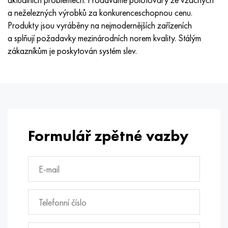
Hastelloy C-276
40XFA, 1,7223, AISI 4142
a neželezných výrobků za konkurenceschopnou cenu.
Produkty jsou vyráběny na nejmodernějších zařízeních
Hastelloy C2000
45X, 45h, 1,7035
a splňují požadavky mezinárodních norem kvality. Stálým
zákazníkům je poskytován systém slev.
Hastelloy 3
45HN2MFA, k2425, 45hnmf
Hastelloy x
A40G, 44smn28, 1.0762, 46s20
Udimet 500
Formulář zpětné vazby
Udimet 720