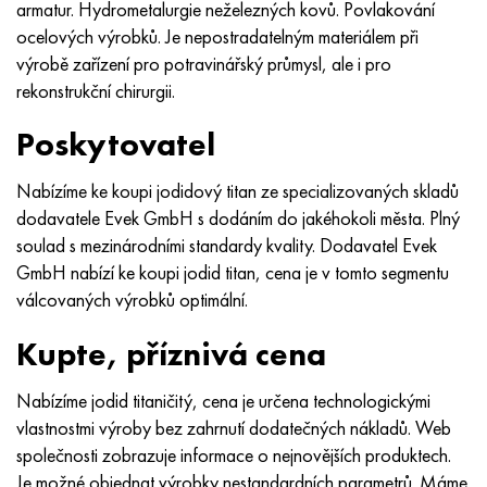
armatur. Hydrometalurgie neželezných kovů. Povlakování
MP159
56DGNH
HN73MBTYu
5B
1.4567 - AISI 304Cu
15X16H2AM
30X, AISI 5130, 30h
ocelových výrobků. Je nepostradatelným materiálem při
výrobě zařízení pro potravinářský průmysl, ale i pro
Multimet n155
68NKhVKTYu
XN70YU
TL5
1,4570-aisi303Cu
18X11MNFB
30hgs, 30hgs
rekonstrukční chirurgii.
Nicrofer 5923 hMo
79NM, Magnifer 7904
HN75 MBTYu
V 6
1.4574 - Slitina PH 15-7 Mo®
18X12VMBFR
30hgsa, 30hgsa
Poskytovatel
Nicrofer 6030
80NM
XN75TBYu
TS-6
1.4580 - AISI 316Cb
20X12VNMF
30hgsn2a, 30hgsna
Nabízíme ke koupi jodidový titan ze specializovaných skladů
dodavatele Evek GmbH s dodáním do jakéhokoli města. Plný
Nitronik 40
80NMV-VI
XN77TYu
14 titan
1,4597 - AISI 204Cu
20H3MMF
30xn2ma, 30CrNiMo8
soulad s mezinárodními standardy kvality. Dodavatel Evek
GmbH nabízí ke koupi jodid titan, cena je v tomto segmentu
Nitronik 50
80 NHS
XN77TYUR
SP -17
Slitina 28 - 1,4563
21NKMT
30хн3а, 31nicr14
válcovaných výrobků optimální.
Nitronic 60
81HMA
HN78Т
40 titan
Slitina 31 - 1,4562
37X12N8G8MFB
34khn3ma, 36NiCrMo16, 35NiCrMo16
Kupte, příznivá cena
Nitronik 75
Druhy přesných slitin
HN80TBY
Alloy 254smo® - 1,4547
40X10X2M
35hgs, 35hgs
Nabízíme jodid titaničitý, cena je určena technologickými
vlastnostmi výroby bez zahrnutí dodatečných nákladů. Web
Nimonic 80a
Termobimetaly
N65M, EP982
Slitina 926 - 1,4529
40Х9С2
35hgsa, 35hgsa
společnosti zobrazuje informace o nejnovějších produktech.
Je možné objednat výrobky nestandardních parametrů. Máme