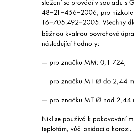
složení se provádí v souladu s
48−21−456−2006; pro nízkotep
16−705.492−2005. Všechny dlouh
běžnou kvalitou povrchové úpra
následující hodnoty:
— pro značku MM: 0,1 724;
— pro značku MT Ø do 2,44 m
— pro značku MT Ø nad 2,44 
Nikl se používá k pokovování m
teplotám, vůči oxidaci a korozi. 