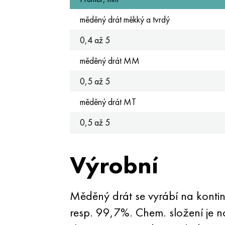
měděný drát měkký a tvrdý
0,4 až 5
měděný drát MM
0,5 až 5
měděný drát MT
0,5 až 5
Výrobní
Měděný drát se vyrábí na kontin
resp. 99,7%. Chem. složení je