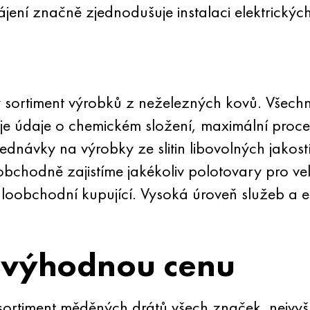
ení značně zjednodušuje instalaci elektrickýc
sortiment výrobků z neželezných kovů. Všechny
 údaje o chemickém složení, maximální procen
jednávky na výrobky ze slitin libovolných jakos
obchodně zajistíme jakékoliv polotovary pro v
obchodní kupující. Vysoká úroveň služeb a efek
 výhodnou cenu
rtiment měděných drátů všech značek. nejvyšší