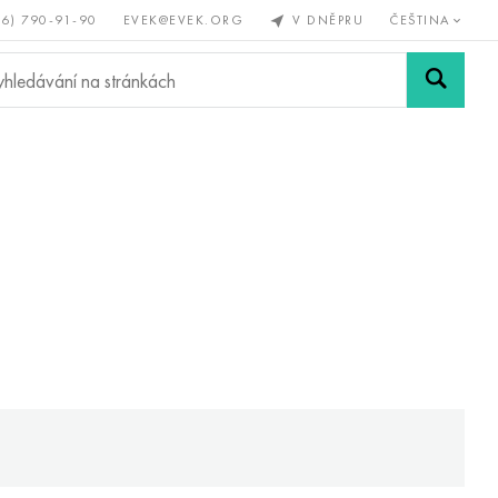
56) 790-91-90
EVEK@EVEK.ORG
V DNĚPRU
ČEŠTINA
železné
Legovaná
Sítě a
y
ocel
spoje