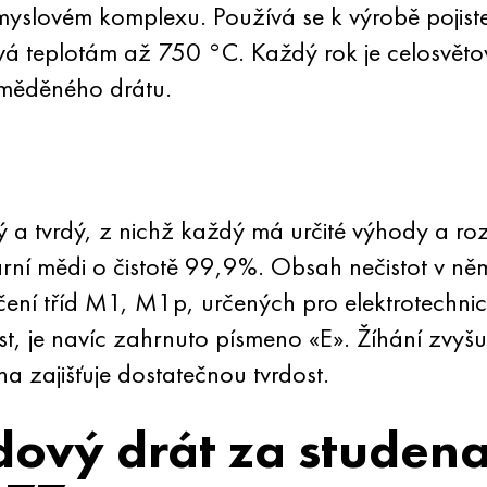
myslovém komplexu. Používá se k výrobě pojist
á teplotám až 750 °C. Každý rok je celosvěto
 měděného drátu.
 a tvrdý, z nichž každý má určité výhody a ro
mární mědi o čistotě 99,9%. Obsah nečistot v n
čení tříd M1, M1p, určených pro elektrotechni
, je navíc zahrnuto písmeno «E». Žíhání zvyšuje
a zajišťuje dostatečnou tvrdost.
ový drát za studena