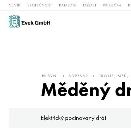
CENÍK
SPOLEČNOST
KATALOG
JAKOST
PŘÍRUČKA
K
Slitiny
nerezová
Vz
Titan
niklu
ocel
žá
HLAVNÍ
ADRESÁŘ
BRONZ, MĚĎ,
Měděný dr
Elektrický pocínovaný drát