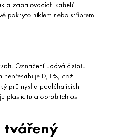
ek a zapalovacích kabelů.
vě pokryto niklem nebo stříbrem
zsah. Označení udává čistotu
ěm nepřesahuje 0,1%, což
cký průmysl a podléhajících
 plasticitu a obrobitelnost
 tvářený