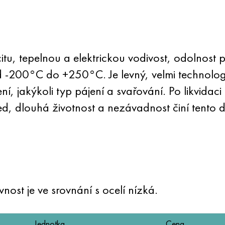
u, tepelnou a elektrickou vodivost, odolnost p
d -200°C do +250°C. Je levný, velmi technolog
ení, jakýkoli typ pájení a svařování. Po likvida
led, dlouhá životnost a nezávadnost činí tento
nost je ve srovnání s ocelí nízká.
Jednotka
Cena.