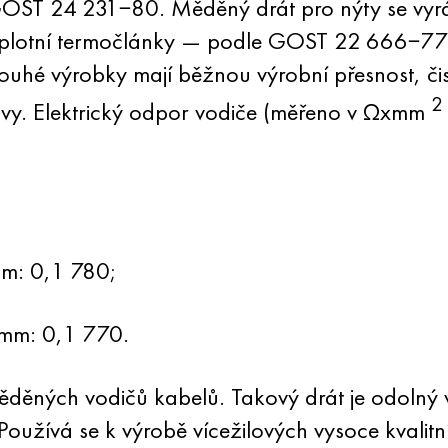
 GOST 24 231−80. Měděný drát pro nýty se vyr
lotní termočlánky — podle GOST 22 666−77; 
é výrobky mají běžnou výrobní přesnost, čis
2
vy. Elektrický odpor vodiče (měřeno v Ωxmm
m: 0,1 780;
mm: 0,1 770.
ěděných vodičů kabelů. Takový drát je odolný
Používá se k výrobě vícežilových vysoce kvalitní