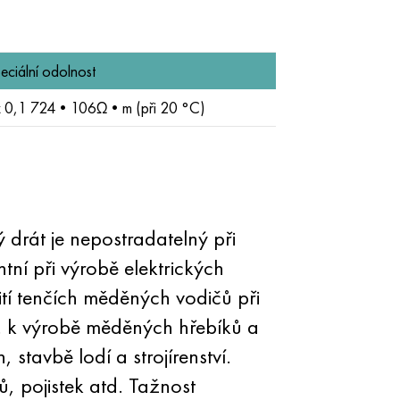
eciální odolnost
 0,1 724•106Ω•m (při 20 °С)
ý drát je nepostradatelný při
tní při výrobě elektrických
žití tenčích měděných vodičů při
ř. k výrobě měděných hřebíků a
 stavbě lodí a strojírenství.
, pojistek atd. Tažnost