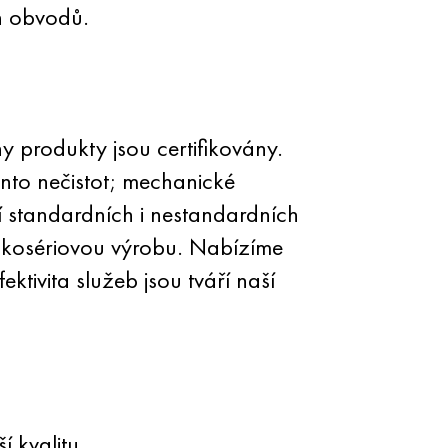
h obvodů.
 produkty jsou certifikovány.
to nečistot; mechanické
tí standardních i nestandardních
elkosériovou výrobu. Nabízíme
tivita služeb jsou tváří naší
 kvalitu