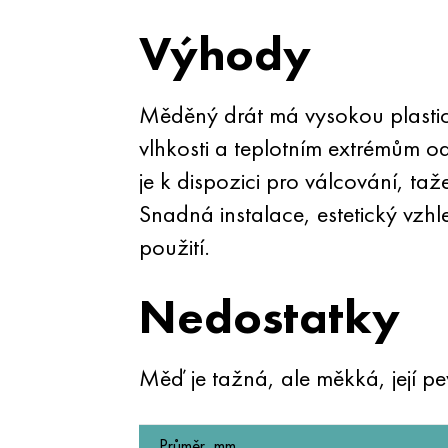
Výhody
Měděný drát má vysokou plasticit
vlhkosti a teplotním extrémům o
je k dispozici pro válcování, taž
Snadná instalace, estetický vzh
použití.
Nedostatky
Měď je tažná, ale měkká, její pev
Průměr, mm