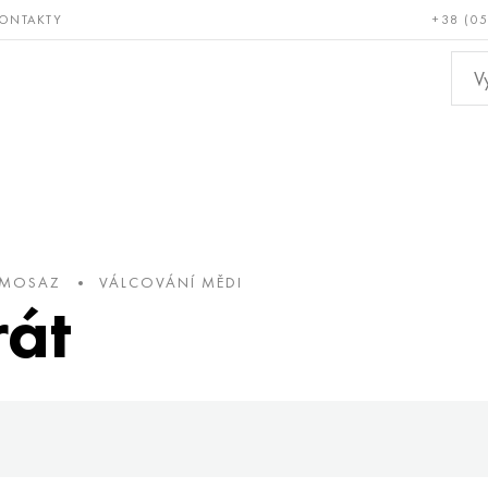
ONTAKTY
+38 (0
ácné a
Bronz, měď,
Ne
ruvzdorné
mosaz
kov
 MOSAZ
VÁLCOVÁNÍ MĚDI
át