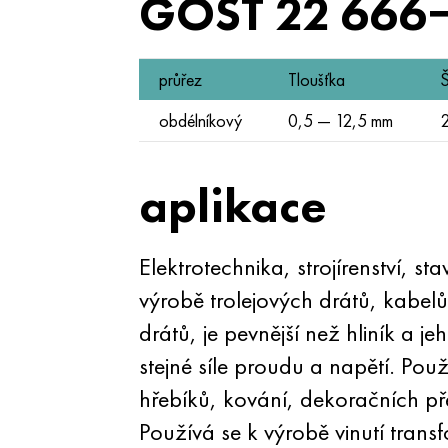
GOST 22 666
průřez
Tloušťka
Š
obdélníkový
0,5 — 12,5 mm
2
aplikace
Elektrotechnika, strojírenství, s
výrobě trolejových drátů, kabelů
drátů, je pevnější než hliník a j
stejné síle proudu a napětí. Po
hřebíků, kování, dekoračních před
Používá se k výrobě vinutí tran