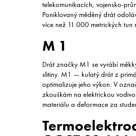
telekomunikacích, vojensko-prů
Poniklovaný měděný drát odoláv
více než 11 000 metrických tun
M 1
Drát značky M1 se vyrábí měkký
slitiny. M1 — kulatý drát z pri
optimalizuje jeho výkon. V ozna
zkouškám na elektrickou vodivost
materiálu a deformace za studen
Termoelektrod