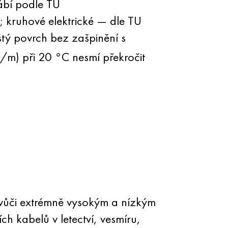
ábí podle TU
kruhové elektrické — dle TU
tý povrch bez zašpinění s
/m) při 20 °C nesmí překročit
 vůči extrémně vysokým a nízkým
ch kabelů v letectví, vesmíru,