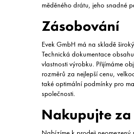
měděného drátu, jeho snadné páj
Zásobování
Evek GmbH má na skladě široký 
Technická dokumentace obsahuje
vlastnosti výrobku. Přijímáme ob
rozměrů za nejlepší cenu, velko
také optimální podmínky pro malo
společnosti.
Nakupujte za
Nabízíme k prodeji neomezený so