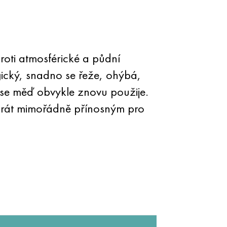
roti atmosférické a půdní
ický, snadno se řeže, ohýbá,
ci se měď obvykle znovu použije.
 drát mimořádně přínosným pro