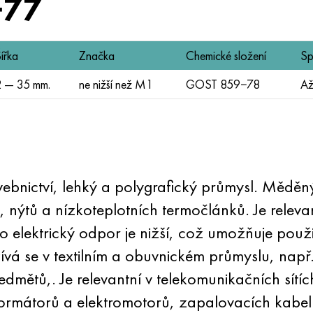
−77
ířka
Značka
Chemické složení
Sp
 — 35 mm.
ne nižší než M1
GOST 859−78
Až
tavebnictví, lehký a polygrafický průmysl. Měděn
, nýtů a nízkoteplotních termočlánků. Je relevan
eho elektrický odpor je nižší, což umožňuje pou
užívá se v textilním a obuvnickém průmyslu, nap
mětů,. Je relevantní v telekomunikačních sítích,
sformátorů a elektromotorů, zapalovacích kabelů