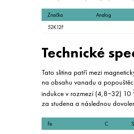
Značka
Analog
52K12F
Technické spe
Tato slitina patří mezi magnetic
na obsahu vanadu a popouštěcí 
indukce v rozmezí (4,8−32) 10
za studena a následnou dovole
Fe
C
S