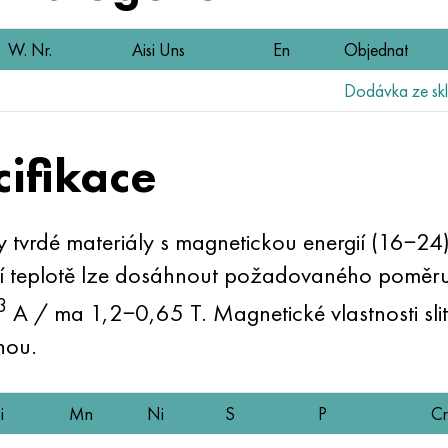
W. Nr.
Aisi Uns
En
Objednat
Dodávka ze skl
cifikace
ky tvrdé materiály s magnetickou energií (16−2
teplotě lze dosáhnout požadovaného poměru ko
3
A / ma 1,2−0,65 T. Magnetické vlastnosti sli
nou.
i
Mn
Ni
S
P
Cr