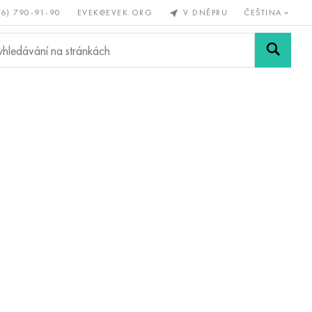
56) 790-91-90
EVEK@EVEK.ORG
V DNĚPRU
ČEŠTINA
železné
Legovaná
Sítě a
y
ocel
spoje