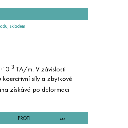
adu, skladem
3
4)·10
TA/m. V závislosti
ercitivní síly a zbytkové
tina získává po deformaci
PROTI
co