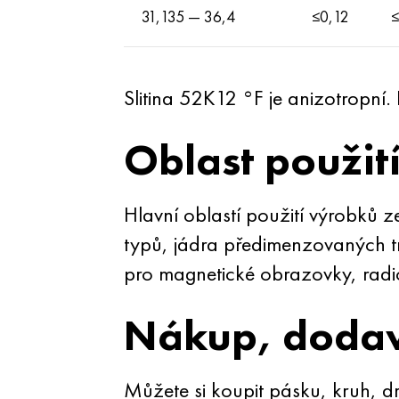
31,135 — 36,4
≤0,12
≤
Slitina 52K12 °F je anizotropní
Oblast použit
Hlavní oblastí použití výrobků z
typů, jádra předimenzovaných tr
pro magnetické obrazovky, radioe
Nákup, dodav
Můžete si koupit pásku, kruh,