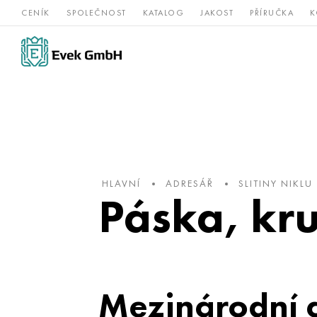
CENÍK
SPOLEČNOST
KATALOG
JAKOST
PŘÍRUČKA
K
Slitiny
nerezová
Vz
Titan
niklu
ocel
žá
HLAVNÍ
ADRESÁŘ
SLITINY NIKLU
Páska, kr
Mezinárodní 