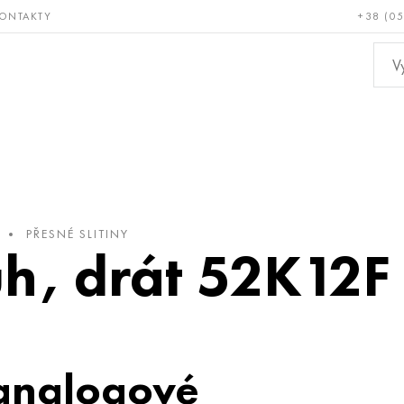
ONTAKTY
+38 (0
ácné a
Bronz, měď,
Ne
ruvzdorné
mosaz
kov
PŘESNÉ SLITINY
uh, drát 52K12F
analogové