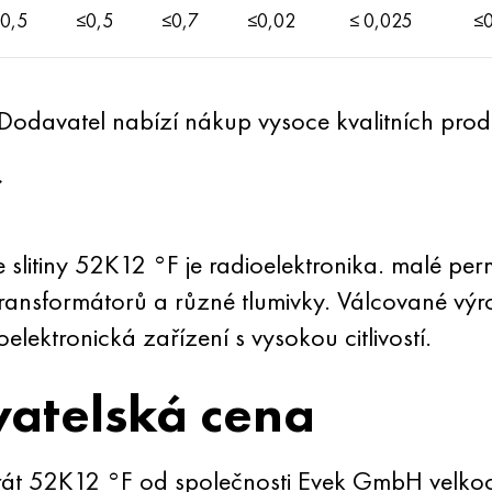
0,5
≤0,5
≤0,7
≤0,02
≤ 0,025
≤0
. Dodavatel nabízí nákup vysoce kvalitních pr
í
e slitiny 52K12 °F je radioelektronika. malé p
ansformátorů a různé tlumivky. Válcované výrobk
lektronická zařízení s vysokou citlivostí.
atelská cena
 drát 52K12 °F od společnosti Evek GmbH vel