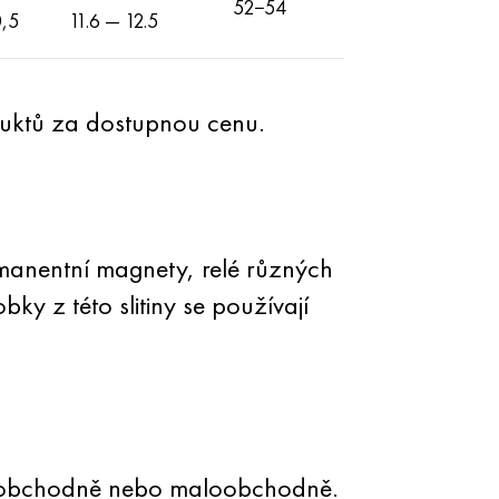
52−54
,5
11.6 — 12.5
oduktů za dostupnou cenu.
ermanentní magnety, relé různých
y z této slitiny se používají
koobchodně nebo maloobchodně.