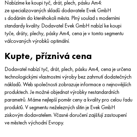
Nabízíme ke koupi tyč, drát, plech, pásku Am4:
MP159
56DGNH
HN73MBTYu
5B
1.4567 - AISI 304Cu
15X16H2AM
30X, AISI 5130, 30h
ze specializovaných skladů dodavatele Evek GmbH
s dodáním do kteréhokoli města. Plný soulad s moderními
Multimet n155
68NKhVKTYu
XN70YU
TL5
1,4570-aisi303Cu
18X11MNFB
30hgs, 30hgs
standardy kvality. Dodavatel Evek GmbH nabízí ke koupi
tyče, dráty, plechy, pásky Am4, cena je v tomto segmentu
Nicrofer 5923 hMo
79NM, Magnifer 7904
HN75 MBTYu
V 6
1.4574 - Slitina PH 15-7 Mo®
18X12VMBFR
30hgsa, 30hgsa
válcovaných výrobků optimální.
Nicrofer 6030
80NM
XN75TBYu
TS-6
1.4580 - AISI 316Cb
20X12VNMF
30hgsn2a, 30hgsna
Kupte, příznivá cena
Nitronik 40
80NMV-VI
XN77TYu
14 titan
1,4597 - AISI 204Cu
20H3MMF
30xn2ma, 30CrNiMo8
Dodavatel nabízí tyč, drát, plech, pásku Am4, cena je určena
technologickými vlastnostmi výroby bez zahrnutí dodatečných
Nitronik 50
80 NHS
XN77TYUR
SP -17
Slitina 28 - 1,4563
21NKMT
30хн3а, 31nicr14
nákladů. Web společnosti zobrazuje informace o nejnovějších
produktech. Je možné objednat výrobky nestandardních
Nitronic 60
81HMA
HN78Т
40 titan
Slitina 31 - 1,4562
37X12N8G8MFB
34khn3ma, 36NiCrMo16, 35NiCrMo16
parametrů. Máme nejlepší poměr ceny a kvality pro celou řadu
produktů. V segmentu neželezných slitin je Evek GmbH
Nitronik 75
Druhy přesných slitin
HN80TBY
Alloy 254smo® - 1,4547
40X10X2M
35hgs, 35hgs
ziskovým dodavatelem. Včasné doručení zajišťují zastoupení
ve městech východní Evropy.
Nimonic 80a
Termobimetaly
N65M, EP982
Slitina 926 - 1,4529
40Х9С2
35hgsa, 35hgsa