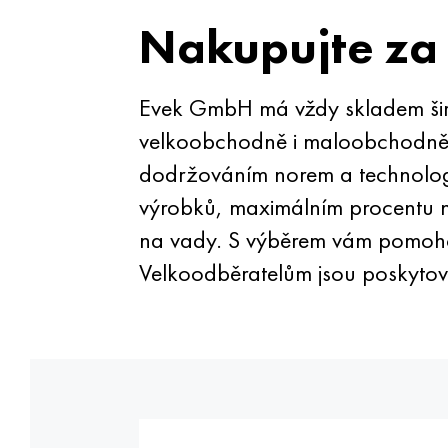
Nakupujte za
Evek GmbH má vždy skladem širo
velkoobchodně i maloobchodně p
dodržováním norem a technolog
výrobků, maximálním procentu n
na vady. S výběrem vám pomoho
Velkoodběratelům jsou poskytov