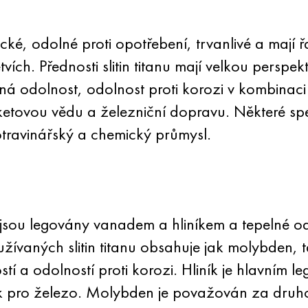
cké, odolné proti opotřebení, trvanlivé a mají řa
vích. Přednosti slitin titanu mají velkou perspekt
pelná odolnost, odolnost proti korozi v kombinac
aketovou vědu a železniční dopravu. Některé spec
otravinářský a chemický průmysl.
y jsou legovány vanadem a hliníkem a tepelné o
ívaných slitin titanu obsahuje jak molybden, tak
í a odolností proti korozi. Hliník je hlavním le
uhlík pro železo. Molybden je považován za druho