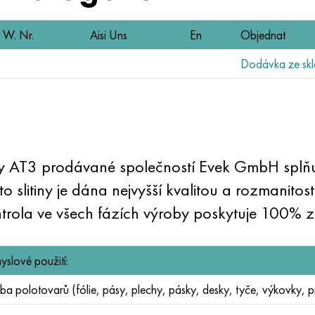
W. Nr.
Aisi Uns
En
Objednat
Dodávka ze skl
y AT3 prodávané společností Evek GmbH splňují
o slitiny je dána nejvyšší kvalitou a rozmanito
ntrola ve všech fázích výroby poskytuje 100% z
yslové použití:
ba polotovarů (fólie, pásy, plechy, pásky, desky, tyče, výkovky, pro