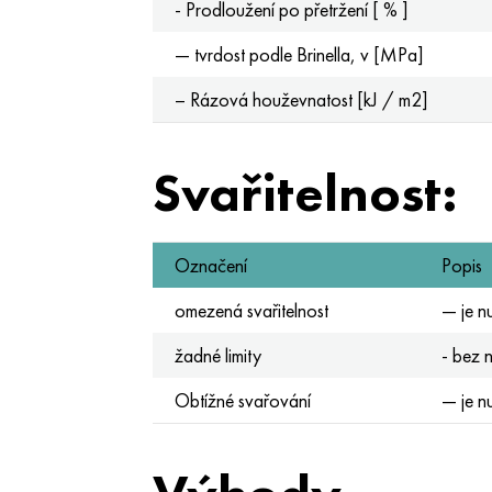
- Prodloužení po přetržení [ % ]
— tvrdost podle Brinella, v [MPa]
– Rázová houževnatost [kJ / m2]
Svařitelnost:
Označení
Popis
omezená svařitelnost
— je n
žadné limity
- bez 
Obtížné svařování
— je n