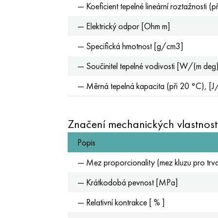
— Koeficient tepelné lineární roztažnosti 
— Elektrický odpor [Ohm m]
— Specifická hmotnost [g/cm3]
— Součinitel tepelné vodivosti [W/(m deg
— Měrná tepelná kapacita (při 20 °C), [J
Značení mechanických vlastností
Popis
— Mez proporcionality (mez kluzu pro tr
— Krátkodobá pevnost [MPa]
— Relativní kontrakce [ % ]