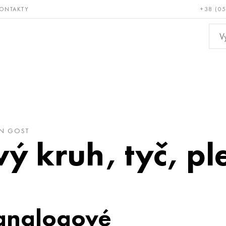
ONTAKTY
+38 (0
ácné a
Bronz, měď,
Ne
ruvzdorné
mosaz
kov
AN GOST
vý kruh, tyč, pl
analogové