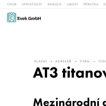
CENÍK
SPOLEČNOST
KATALOG
JAKOST
PŘÍRUČKA
K
Slitiny
nerezová
Vz
Titan
niklu
ocel
žá
HLAVNÍ
ADRESÁŘ
TITAN
TIT
AT3 titano
Mezinárodní 