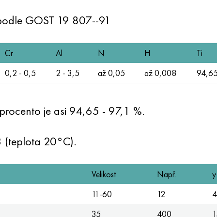
 podle
GOST 19
807--91
Cr
Al
N
H
Ti
0,2 - 0,5
2 - 3,5
až 0,05
až 0,008
94,65
procento je asi 94,65 - 97,1 %.
3 (teplota 20°C).
Velikost
Např.
y
11-60
12
4
35
400
1