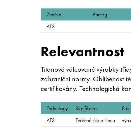
Značka
Analog
AT3
Relevantnost
Titanové válcované výrobky tříd
zahraniční normy. Oblíbenost tét
certifikovány. Technologická ko
Třída slitiny:
Klasifikace:
Prům
AT3
Tvářená slitina titanu
výro