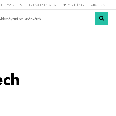
56) 790-91-90
EVEK@EVEK.ORG
V DNĚPRU
ČEŠTINA
železné
Legovaná
Sítě a
y
ocel
spoje
ech