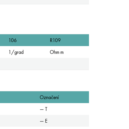
106
R109
1/grad
Ohm m
Označení
— T
— E