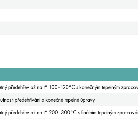
utný předehřev až na t° 100−120°С s konečným tepelným zpraco
nutnosti předehřívání a konečné tepelné úpravy
utný předehřev až na t° 200–300°С s finálním tepelným zpracová