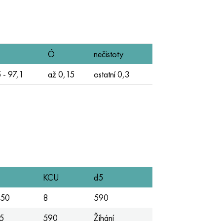
Ó
nečistoty
 - 97,1
až 0,15
ostatní 0,3
KCU
d5
50
8
590
5
590
Žíhání