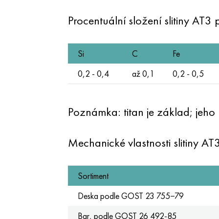
Procentuální složení slitiny AT3
Si
C
Fe
0,2 - 0,4
až 0,1
0,2 - 0,5
Poznámka: titan je základ; jeho 
Mechanické vlastnosti slitiny AT
Sortiment
Deska podle
GOST 23
755−79
Bar, podle
GOST 26
492-85