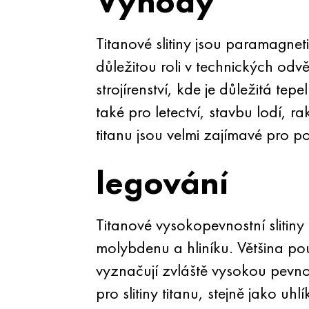
Výhody
Titanové slitiny jsou paramagneti
důležitou roli v technických odvět
strojírenství, kde je důležitá te
také pro letectví, stavbu lodí, r
titanu jsou velmi zajímavé pro p
legování
Titanové vysokopevnostní slitin
molybdenu a hliníku. Většina použ
vyznačují zvláště vysokou pevnost
pro slitiny titanu, stejně jako 