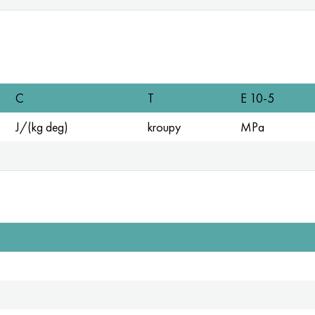
C
T
E 10-5
J/(kg deg)
kroupy
MPa