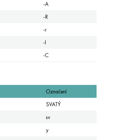
-A
-R
-r
-l
-C
Označení
SVATÝ
sv
y