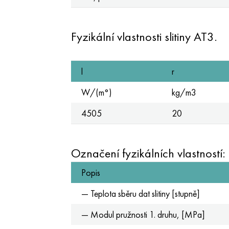
Fyzikální vlastnosti slitiny AT3.
l
r
W/(m°)
kg/m3
4505
20
Označení fyzikálních vlastností:
Popis
— Teplota sběru dat slitiny [stupně]
— Modul pružnosti 1. druhu, [MPa]