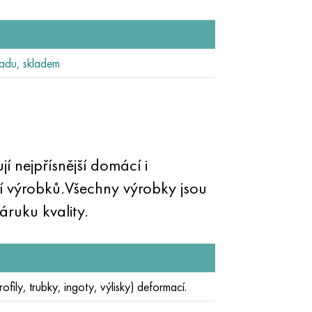
adu, skladem
 nejpřísnější domácí i
stí výrobků.Všechny výrobky jsou
áruku kvality.
fily, trubky, ingoty, výlisky) deformací.