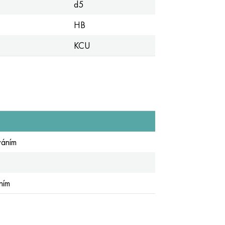
d5
HB
KCU
váním
ním