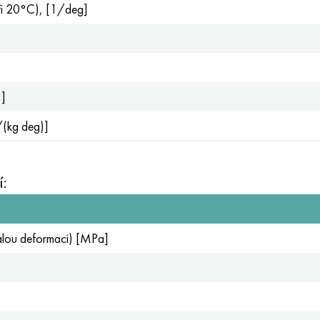
(při 20°С), [1/deg]
)]
/(kg deg)]
:
valou deformaci) [MPa]