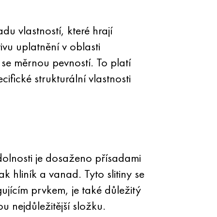
du vlastností, které hrají
ivu uplatnění v oblasti
i se měrnou pevností. To platí
ifické strukturální vlastnosti
dolnosti je dosaženo přísadami
 hliník a vanad. Tyto slitiny se
gujícím prvkem, je také důležitý
u nejdůležitější složku.