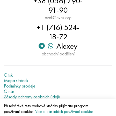
+38 (056) 790-
91-90
evek@evek.org
+1 (716) 524-
18-72
Alexey
obchodní oddělení
Otisk
Mapa stránek
Podmínky prodeje
O nás
Zásady ochrany osobních údajů
Current metal prices
Při návštěvě této webové stránky přijímáte program
používání cookies.
Více o zásadách používání cookies
.
© 2007–2026 «Evek GmbH»