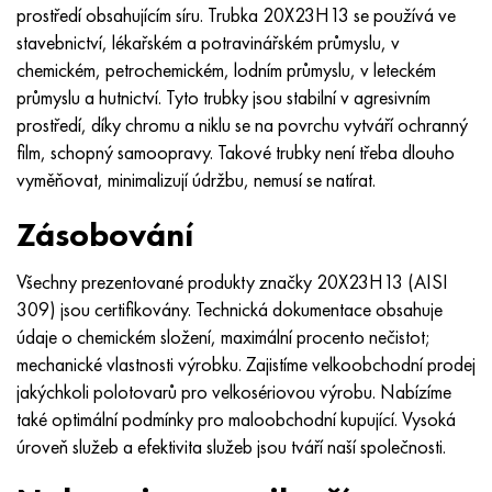
prostředí obsahujícím síru. Trubka 20X23H13 se používá ve
stavebnictví, lékařském a potravinářském průmyslu, v
chemickém, petrochemickém, lodním průmyslu, v leteckém
průmyslu a hutnictví. Tyto trubky jsou stabilní v agresivním
prostředí, díky chromu a niklu se na povrchu vytváří ochranný
film, schopný samoopravy. Takové trubky není třeba dlouho
vyměňovat, minimalizují údržbu, nemusí se natírat.
Zásobování
Všechny prezentované produkty značky 20X23H13 (AISI
309) jsou certifikovány. Technická dokumentace obsahuje
údaje o chemickém složení, maximální procento nečistot;
mechanické vlastnosti výrobku. Zajistíme velkoobchodní prodej
jakýchkoli polotovarů pro velkosériovou výrobu. Nabízíme
také optimální podmínky pro maloobchodní kupující. Vysoká
úroveň služeb a efektivita služeb jsou tváří naší společnosti.