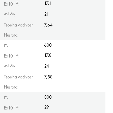
- 5
Hastelloy C-276
40XFA, 1,7223, AISI 4142
17.1
Ex10
:
ax106
21
:
Hastelloy C2000
45X, 45h, 1,7035
Tepelná vodivost:
7,64
Hastelloy 3
45HN2MFA, k2425, 45hnmf
Hustota:
Hastelloy x
A40G, 44smn28, 1.0762, 46s20
t°:
600
Udimet 500
- 5
17.8
Ex10
:
ax106
24
Udimet 720
:
Tepelná vodivost:
7,58
Hustota:
t°:
800
- 5
29
Ex10
: