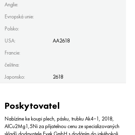
Anglie:
Evropská unie:
Polsko:
USA:
AA2618
Francie:
čeština:
Japonsko:
2618
Poskytovatel
Nabízíme ke koupi plech, pásku, trubku Ak4−1, 2018,
AlCu2Mg1,5Ni za přijatelnou cenu ze specializovaných
skladů dodavatele Evek GmbH s dodáním do jakéhokoli