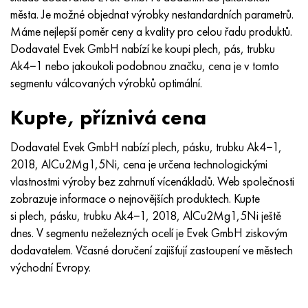
města. Je možné objednat výrobky nestandardních parametrů.
Máme nejlepší poměr ceny a kvality pro celou řadu produktů.
Dodavatel Evek GmbH nabízí ke koupi plech, pás, trubku
Ak4−1 nebo jakoukoli podobnou značku, cena je v tomto
segmentu válcovaných výrobků optimální.
Kupte, příznivá cena
Dodavatel Evek GmbH nabízí plech, pásku, trubku Ak4−1,
2018, AlCu2Mg1,5Ni, cena je určena technologickými
vlastnostmi výroby bez zahrnutí vícenákladů. Web společnosti
zobrazuje informace o nejnovějších produktech. Kupte
si plech, pásku, trubku Ak4−1, 2018, AlCu2Mg1,5Ni ještě
dnes. V segmentu neželezných ocelí je Evek GmbH ziskovým
dodavatelem. Včasné doručení zajišťují zastoupení ve městech
východní Evropy.