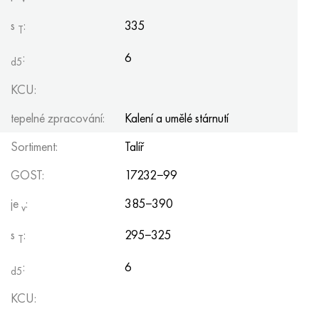
Hastelloy C-276
40XFA, 1,7223, AISI 4142
s
:
335
T
Hastelloy C2000
45X, 45h, 1,7035
:
6
d5
Hastelloy 3
45HN2MFA, k2425, 45hnmf
KCU:
Hastelloy x
A40G, 44smn28, 1.0762, 46s20
tepelné zpracování:
Kalení a umělé stárnutí
Sortiment:
Talíř
Udimet 500
GOST:
17232−99
Udimet 720
je
:
385−390
v
s
:
295−325
T
:
6
d5
KCU: