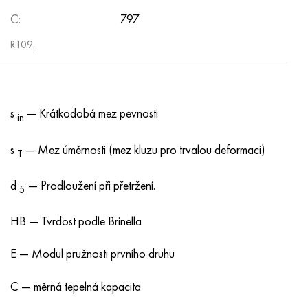
C:
797
R109
:
s
— Krátkodobá mez pevnosti
in
s
— Mez úměrnosti (mez kluzu pro trvalou deformaci)
T
d
— Prodloužení při přetržení.
5
HB — Tvrdost podle Brinella
E — Modul pružnosti prvního druhu
C — měrná tepelná kapacita