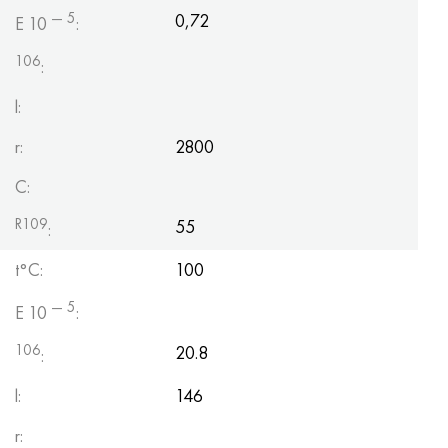
— 5
0,72
E 10
:
106
:
l:
r:
2800
C:
R109
55
:
t°С:
100
— 5
E 10
:
106
20.8
:
l:
146
r: