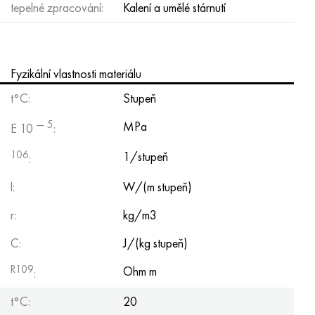
tepelné zpracování:
Kalení a umělé stárnutí
Fyzikální vlastnosti materiálu
t°С:
Stupeň
— 5
MPa
E 10
:
106
1/stupeň
:
l:
W/(m stupeň)
r:
kg/m3
C:
J/(kg stupeň)
R109
Ohm m
:
t°С:
20