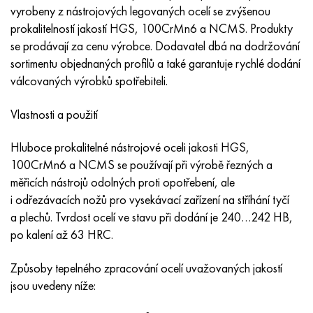
MP159
56DGNH
HN73MBTYu
5B
1.4567 - AISI 304Cu
15X16H2AM
30X, AISI 5130, 30h
vyrobeny z nástrojových legovaných ocelí se zvýšenou
prokalitelností jakostí HGS, 100CrMn6 a NCMS. Produkty
Multimet n155
68NKhVKTYu
XN70YU
TL5
1,4570-aisi303Cu
18X11MNFB
30hgs, 30hgs
se prodávají za cenu výrobce. Dodavatel dbá na dodržování
sortimentu objednaných profilů a také garantuje rychlé dodání
Nicrofer 5923 hMo
79NM, Magnifer 7904
HN75 MBTYu
V 6
1.4574 - Slitina PH 15-7 Mo®
18X12VMBFR
30hgsa, 30hgsa
válcovaných výrobků spotřebiteli.
Nicrofer 6030
80NM
XN75TBYu
TS-6
1.4580 - AISI 316Cb
20X12VNMF
30hgsn2a, 30hgsna
Vlastnosti a použití
Nitronik 40
80NMV-VI
XN77TYu
14 titan
1,4597 - AISI 204Cu
20H3MMF
30xn2ma, 30CrNiMo8
Hluboce prokalitelné nástrojové oceli jakosti HGS,
100CrMn6 a NCMS se používají při výrobě řezných a
Nitronik 50
80 NHS
XN77TYUR
SP -17
Slitina 28 - 1,4563
21NKMT
30хн3а, 31nicr14
měřicích nástrojů odolných proti opotřebení, ale
i odřezávacích nožů pro vysekávací zařízení na stříhání tyčí
Nitronic 60
81HMA
HN78Т
40 titan
Slitina 31 - 1,4562
37X12N8G8MFB
34khn3ma, 36NiCrMo16, 35NiCrMo16
a plechů. Tvrdost ocelí ve stavu při dodání je 240…242 HB,
po kalení až 63 HRC.
Nitronik 75
Druhy přesných slitin
HN80TBY
Alloy 254smo® - 1,4547
40X10X2M
35hgs, 35hgs
Způsoby tepelného zpracování ocelí uvažovaných jakostí
jsou uvedeny níže:
Nimonic 80a
Termobimetaly
N65M, EP982
Slitina 926 - 1,4529
40Х9С2
35hgsa, 35hgsa