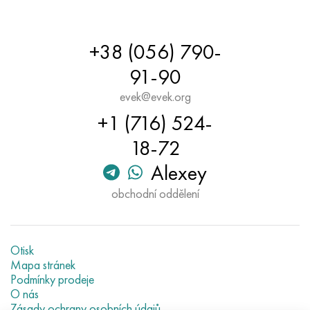
+38 (056) 790-
91-90
evek@evek.org
+1 (716) 524-
18-72
Alexey
obchodní oddělení
Otisk
Mapa stránek
Podmínky prodeje
O nás
Zásady ochrany osobních údajů