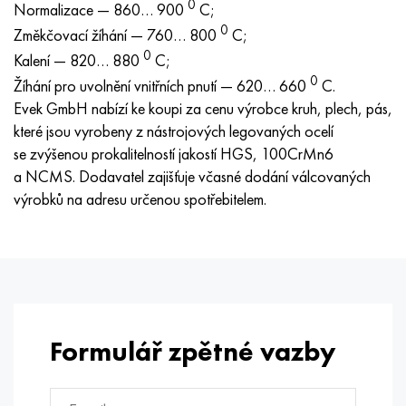
0
Normalizace — 860… 900
Nimonic 90
Přesná trubka
H70MFV
AM-350 – AM-5548
45Х14Н14В2М
ac35g2, 36smnpb14, 1.0765
С;
0
Změkčovací žíhání — 760… 800
С;
Nimonic 263
AM-355 – AM-5547
50X14MF
38x2n2ma, 34CrNiMo6, 40NiCrMo7
0
Kalení — 820… 880
C;
0
Žíhání pro uvolnění vnitřních pnutí — 620… 660
С.
Haynes 25
Custom 450® - uns S45000
65X13
40hn2ma, 34CrNiMo4, 36hnm
Evek GmbH nabízí ke koupi za cenu výrobce kruh, plech, pás,
které jsou vyrobeny z nástrojových legovaných ocelí
Haynes 188
Řecký Ascoloy 418
90X18MF
38 hodin, 37 hodin
se zvýšenou prokalitelností jakostí HGS, 100CrMn6
a NCMS. Dodavatel zajišťuje včasné dodání válcovaných
Haynes 230
Potrubí odolné proti korozi
95 x 18
38XA, 37Cr4, AISI 5135
výrobků na adresu určenou spotřebitelem.
Hastelloy b2
38HN3MFA, 35nicrmov12-5
Hastelloy b3
40G, 40Mn4, AISI 1035
Hastelloy c4
38XM, 42CrMo4, AISI 1,7225
Formulář zpětné vazby
Hastelloy C22
40HH, 36NiCr6, AISI 3135