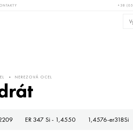
ONTAKTY
+38 (0
ácné a
Bronz, měď,
Ne
ruvzdorné
mosaz
kov
EL
NEREZOVÁ OCEL
drát
r2209
ER 347 Si - 1,4550
1,4576-er318Si