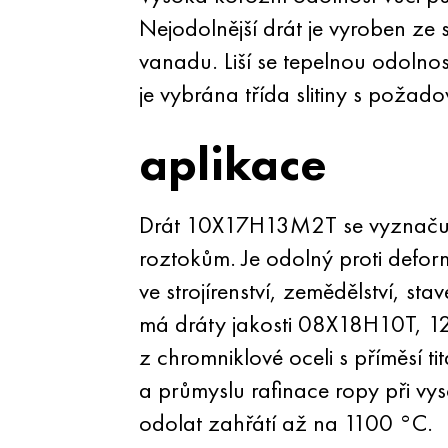
Nejodolnější drát je vyroben ze
vanadu. Liší se tepelnou odolnos
je vybrána třída slitiny s poža
aplikace
Drát 10X17H13M2T se vyznačuje o
roztokům. Je odolný proti deform
ve strojírenství, zemědělství, s
má dráty jakosti 08X18H10T,
z chromniklové oceli s příměsí 
a průmyslu rafinace ropy při vys
odolat zahřátí až na 1100 °C.