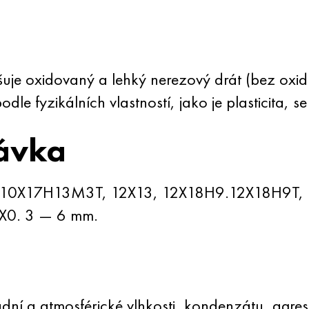
šuje oxidovaný a lehký nerezový drát (bez oxid
le fyzikálních vlastností, jako je plasticita, se
távka
, 10X17H13M3T, 12X13, 12X18H9.12X18H9T,
X0. 3 — 6 mm.
dní a atmosférické vlhkosti, kondenzátu, agre