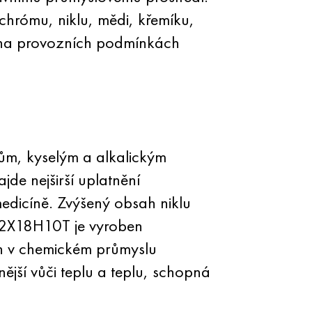
chrómu, niklu, mědi, křemíku,
sti na provozních podmínkách
ům, kyselým a alkalickým
de nejširší uplatnění
 medicíně. Zvýšený obsah niklu
2X18H10T je vyroben
án v chemickém průmyslu
ější vůči teplu a teplu, schopná