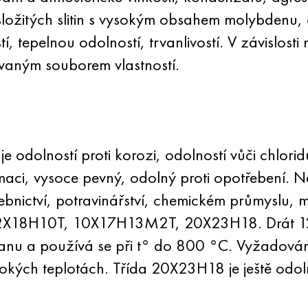
 složitých slitin s vysokým obsahem molybdenu, 
tí, tepelnou odolností, trvanlivostí. V závislo
dovaným souborem vlastností.
dolností proti korozi, odolností vůči chlorid
aci, vysoce pevný, odolný proti opotřebení. Naj
tavebnictví, potravinářství, chemickém průmyslu,
 12X18H10T, 10X17H13M2T, 20X23H18. Drát 1
titanu a používá se při t° do 800 °C. Vyžadov
okých teplotách. Třída 20X23H18 je ještě odoln