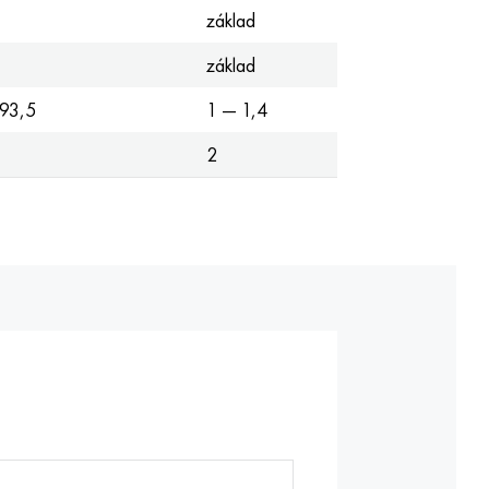
základ
základ
 93,5
1 — 1,4
2