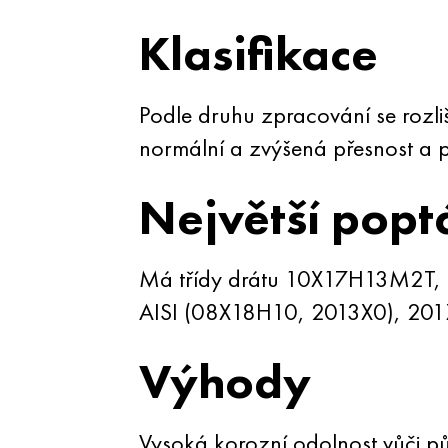
Klasifikace
Podle druhu zpracování se rozli
normální a zvýšená přesnost a pod
Největší pop
Má třídy drátu 10X17H13M2T
AISI (08X18H10, 2013X0), 201
Výhody
Vysoká korozní odolnost vůči pů