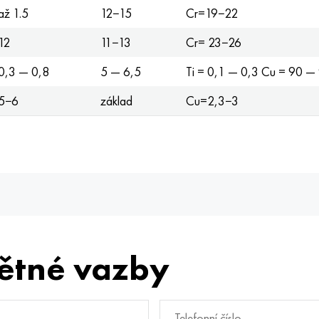
až 1.5
12−15
Cr=19−22
12
11−13
Cr= 23−26
0,3 — 0,8
5 — 6,5
Ti = 0,1 — 0,3 Cu = 90 —
5−6
základ
Cu=2,3−3
ětné vazby