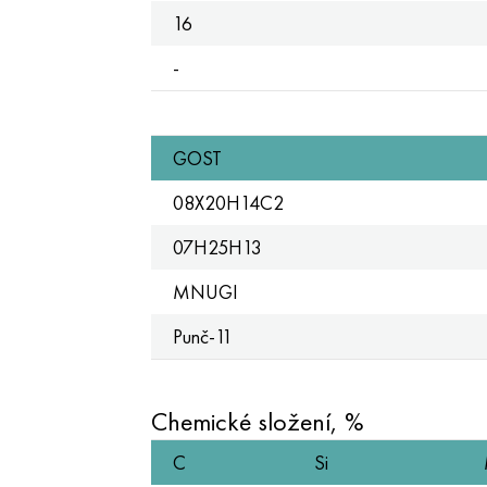
16
-
GOST
08Х20Н14С2
07H25Н13
MNUGI
Punč-11
Chemické složení, %
C
Si