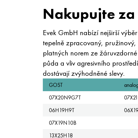
Nakupujte za 
Evek GmbH nabízí nejširší výbě
tepelně zpracovaný, pružinový, 
platných norem ze žáruvzdorné 
půda a vliv agresivního prostře
dostávají zvýhodněné slevy.
GOST
analo
07X20N9G7T
07Х2
06H19H9Т
06X1
07X19N10B
13X25H18