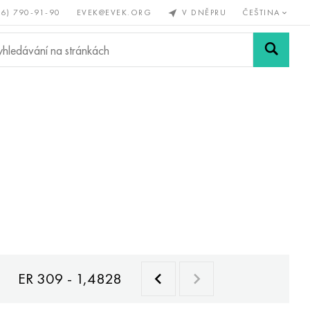
56) 790-91-90
EVEK@EVEK.ORG
V DNĚPRU
ČEŠTINA
železné
Legovaná
Sítě a
y
ocel
spoje
ER 309 - 1,4828