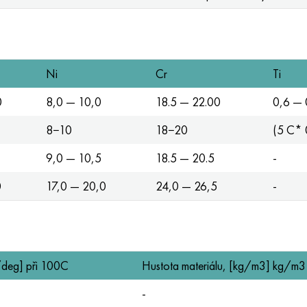
Ni
Cr
Ti
0
8,0 — 10,0
18.5 — 22.00
0,6 — 
8−10
18−20
(5 C* 
9,0 — 10,5
18.5 — 20.5
-
0
17,0 — 20,0
24,0 — 26,5
-
1/deg] při 100C
Hustota materiálu, [kg/m3] kg/m3
-