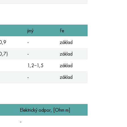
jiný
Fe
0,9
-
základ
0,7)
-
základ
1,2−1,5
základ
-
základ
Elektrický odpor, [Ohm m]
-