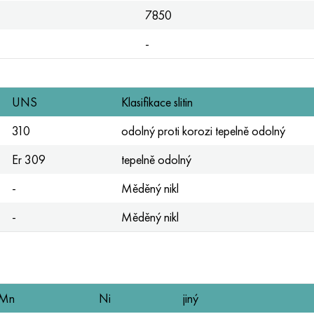
7850
-
UNS
Klasifikace slitin
310
odolný proti korozi tepelně odolný
Er 309
tepelně odolný
-
Měděný nikl
-
Měděný nikl
Mn
Ni
jiný