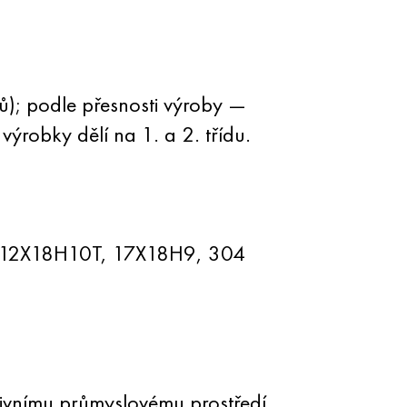
ů); podle přesnosti výroby —
 výrobky dělí na 1. a 2. třídu.
 12X18H10T, 17X18H9, 304
sivnímu průmyslovému prostředí.