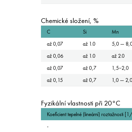
Chemické složení, %
C
Si
Mn
až 0,07
až 1.0
5,0 — 8,
až 0,06
až 1.0
až 2.0
až 0,07
až 0,7
1,5−2,0
až 0,15
až 0,7
1,0 — 2,
Fyzikální vlastnosti při 20°C
Koeficient tepelné (lineární) roztažnosti [
-