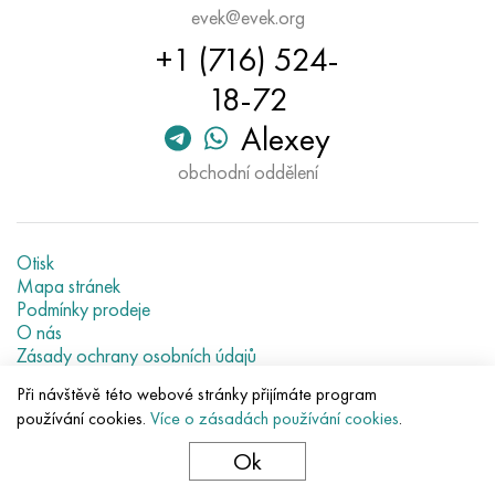
evek@evek.org
+1 (716) 524-
18-72
Alexey
obchodní oddělení
Otisk
Mapa stránek
Podmínky prodeje
O nás
Zásady ochrany osobních údajů
Current metal prices
Při návštěvě této webové stránky přijímáte program
používání cookies.
Více o zásadách používání cookies
.
© 2007–2026 «Evek GmbH»
Použití obsahu stránek bez přímé vazby zakázáno.
Ok