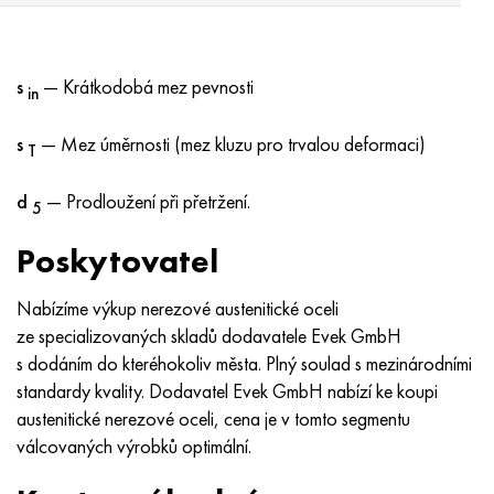
s
— Krátkodobá mez pevnosti
in
s
— Mez úměrnosti (mez kluzu pro trvalou deformaci)
T
d
— Prodloužení při přetržení.
5
Poskytovatel
Nabízíme výkup nerezové austenitické oceli
ze specializovaných skladů dodavatele Evek GmbH
s dodáním do kteréhokoliv města. Plný soulad s mezinárodními
standardy kvality. Dodavatel Evek GmbH nabízí ke koupi
austenitické nerezové oceli, cena je v tomto segmentu
válcovaných výrobků optimální.