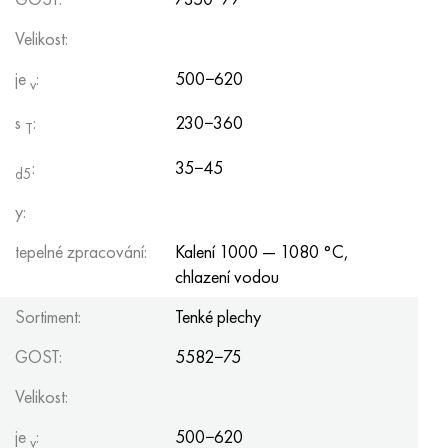
Hastelloy C-276
40XFA, 1,7223, AISI 4142
Velikost:
Hastelloy C2000
45X, 45h, 1,7035
je
:
500−620
v
Hastelloy 3
45HN2MFA, k2425, 45hnmf
s
:
230−360
T
Hastelloy x
A40G, 44smn28, 1.0762, 46s20
:
35−45
d5
y:
Udimet 500
tepelné zpracování:
Kalení 1000 — 1080 °C,
Udimet 720
chlazení vodou
Sortiment:
Tenké plechy
GOST:
5582−75
Velikost:
je
:
500−620
v