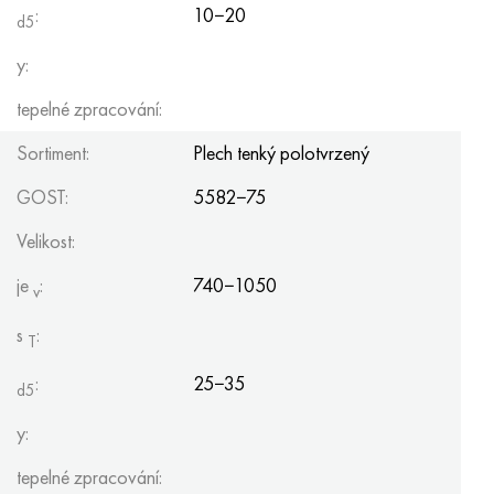
:
10−20
d5
y:
tepelné zpracování:
Sortiment:
Plech tenký polotvrzený
GOST:
5582−75
Velikost:
je
:
740−1050
v
s
:
T
:
25−35
d5
y:
tepelné zpracování: