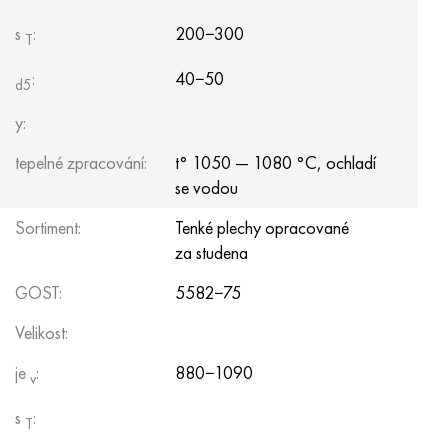
s
:
200−300
T
:
40−50
d5
y:
tepelné zpracování:
t° 1050 — 1080 °C, ochladí
se vodou
Sortiment:
Tenké plechy opracované
za studena
GOST:
5582−75
Velikost:
je
:
880−1090
v
s
:
T