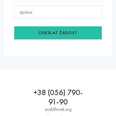
ODESLAT ŽÁDOST
+38 (056) 790-
91-90
evek@evek.org