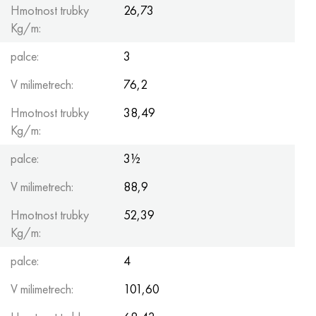
Hastelloy C-276
40XFA, 1,7223, AISI 4142
Hmotnost trubky
26,73
Kg/m:
Hastelloy C2000
45X, 45h, 1,7035
palce:
3
Hastelloy 3
45HN2MFA, k2425, 45hnmf
V milimetrech:
76,2
Hmotnost trubky
38,49
Hastelloy x
A40G, 44smn28, 1.0762, 46s20
Kg/m:
Udimet 500
palce:
3½
Udimet 720
V milimetrech:
88,9
Hmotnost trubky
52,39
Kg/m:
palce:
4
V milimetrech:
101,60