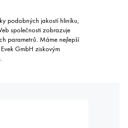
y podobných jakostí hliníku,
Web společnosti zobrazuje
ích parametrů. Máme nejlepší
 je Evek GmbH ziskovým
.