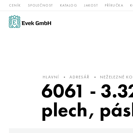
CENÍK
SPOLEČNOST
KATALOG
JAKOST
PŘÍRUČKA
K
Slitiny
nerezová
Vz
Titan
niklu
ocel
žá
HLAVNÍ
ADRESÁŘ
NEŽELEZNÉ K
6061 - 3.3
plech, pás