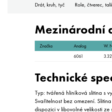
Drát, kruh, tyč
Role, čtverec, talí
Mezinárodní 
Značka
Analog
W. N
6061
3.32
Technické spe
Typ: tvářená hliníková slitina s
Svařitelnost bez omezení. Slitina
dispozici v libovolné velikosti ze