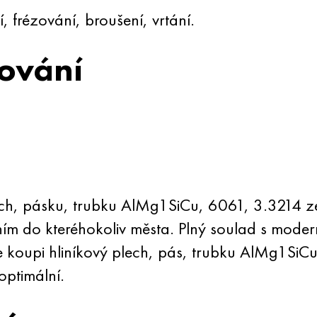
, frézování, broušení, vrtání.
ování
ech, pásku, trubku AlMg1SiCu, 6061, 3.3214 z
 do kteréhokoliv města. Plný soulad s moderní
koupi hliníkový plech, pás, trubku AlMg1SiCu
ptimální.