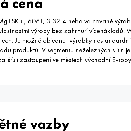
vá cena
Mg1SiCu, 6061, 3.3214 nebo válcované výrobk
vlastnostmi výroby bez zahrnutí vícenákladů. 
ktech. Je možné objednat výrobky nestandardn
řadu produktů. V segmentu neželezných slitin
jišťují zastoupení ve městech východní Evropy
ětné vazby