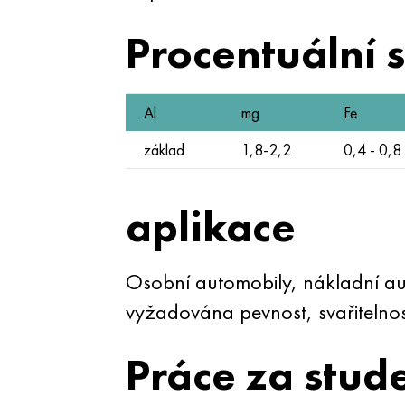
Procentuální 
Al
mg
Fe
základ
1,8-2,2
0,4 - 0,8
aplikace
Osobní automobily, nákladní aut
vyžadována pevnost, svařitelnost
Práce za stud