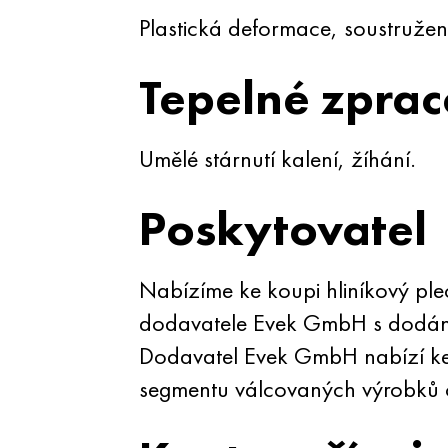
Plastická deformace, soustružení
Tepelné zprac
Umělé stárnutí kalení, žíhání.
Poskytovatel
Nabízíme ke koupi hliníkový pl
dodavatele Evek GmbH s dodáním
Dodavatel Evek GmbH nabízí ke 
segmentu válcovaných výrobků o