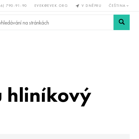
56) 790-91-90
EVEK@EVEK.ORG
V DNĚPRU
ČEŠTINA
železné
Legovaná
Sítě a
y
ocel
spoje
 hliníkový