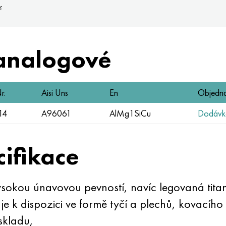
ř
analogové
r.
Aisi Uns
En
Objedna
14
A96061
AlMg1SiCu
Dodávka
cifikace
 vysokou únavovou pevností, navíc legovaná tit
 je k dispozici ve formě tyčí a plechů, kovacího
 skladu,