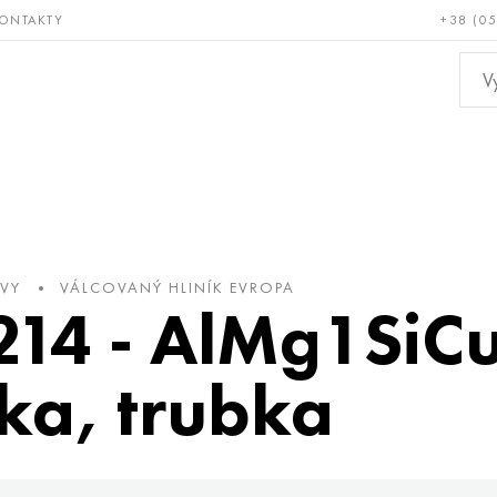
ONTAKTY
+38 (0
ácné a
Bronz, měď,
Ne
ruvzdorné
mosaz
kov
OVY
VÁLCOVANÝ HLINÍK EVROPA
214 - AlMg1SiCu
ka, trubka