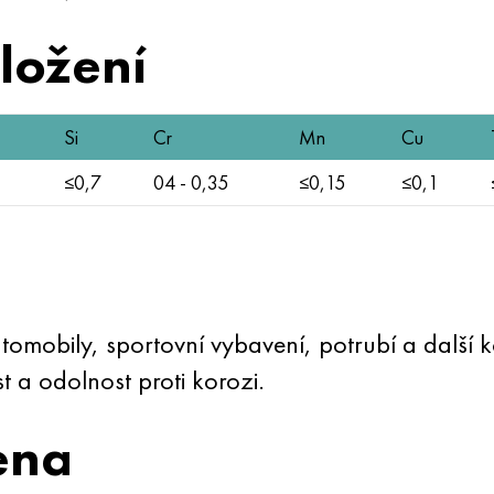
složení
Si
Cr
Mn
Cu
≤0,7
04 - 0,35
≤0,15
≤0,1
omobily, sportovní vybavení, potrubí a další k
 a odolnost proti korozi.
ena