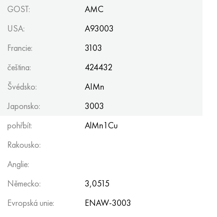
GOST:
AMC
USA:
A93003
Francie:
3103
čeština:
424432
Švédsko:
AIMn
Japonsko:
3003
pohřbít:
AlMn1Cu
Rakousko:
Anglie:
Německo:
3,0515
Evropská unie:
ENAW-3003