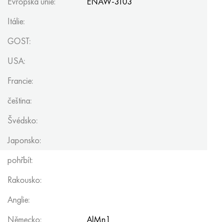
Evropská unie:
ENAW-3103
Itálie:
GOST:
USA:
Francie:
čeština:
Švédsko:
Japonsko:
pohřbít:
Rakousko:
Anglie:
Německo:
AlMn1