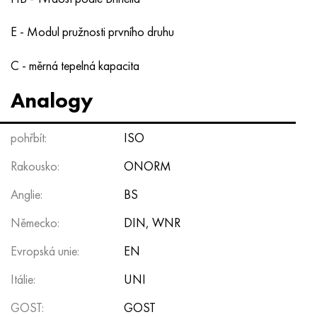
E - Modul pružnosti prvního druhu
C - měrná tepelná kapacita
Analogy
pohřbít:
ISO
Rakousko:
ONORM
Anglie:
BS
Německo:
DIN, WNR
Evropská unie:
EN
Itálie:
UNI
GOST:
GOST