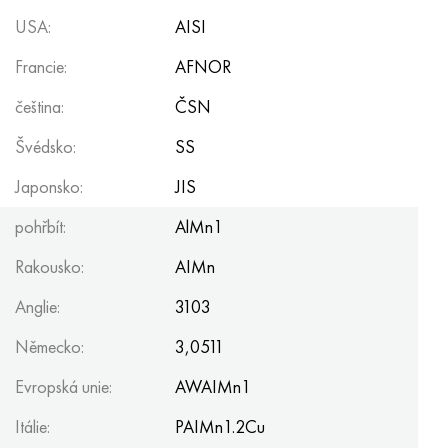
USA:
AISI
Francie:
AFNOR
čeština:
ČSN
Švédsko:
SS
Japonsko:
JIS
pohřbít:
AlMn1
Rakousko:
AIMn
Anglie:
3103
Německo:
3,0511
Evropská unie:
AWAIMn1
Itálie:
PAIMn1.2Cu