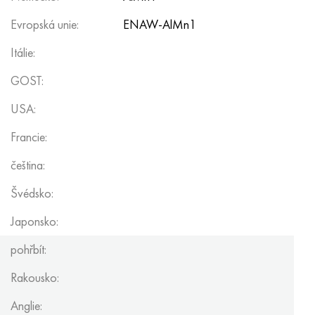
Evropská unie:
ENAW-AlMn1
Itálie:
GOST:
USA:
Francie:
čeština:
Švédsko:
Japonsko:
pohřbít:
Rakousko:
Anglie: