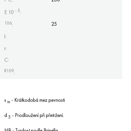
- 5
E 10
:
106
25
:
l:
r:
C:
R109
:
s
- Krátkodobá mez pevnosti
in
d
- Prodloužení při přetržení.
5
HB - Tvrdost podle Brinella