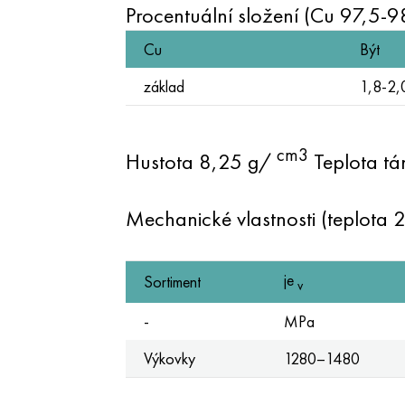
Procentuální složení (Cu 97,5-9
Cu
Být
základ
1,8-2,
cm3
Hustota 8,25 g/
Teplota tá
Mechanické vlastnosti (teplota 
je
Sortiment
v
-
MPa
Výkovky
1280–1480