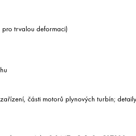
pro trvalou deformaci)
uhu
 zařízení, části motorů plynových turbín; detai