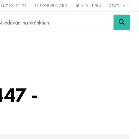
56) 790-91-90
EVEK@EVEK.ORG
V DNĚPRU
ČEŠTINA
železné
Legovaná
Sítě a
y
ocel
spoje
47 -