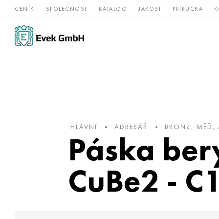
CENÍK
SPOLEČNOST
KATALOG
JAKOST
PŘÍRUČKA
K
Slitiny
nerezová
Vz
Titan
niklu
ocel
žá
HLAVNÍ
ADRESÁŘ
BRONZ, MĚĎ,
Páska ber
CuBe2 - C