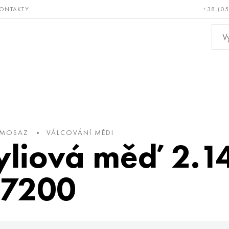
ONTAKTY
+38 (0
ácné a
Bronz, měď,
Ne
ruvzdorné
mosaz
kov
 MOSAZ
VÁLCOVÁNÍ MĚDI
yliová měď 2.14
17200