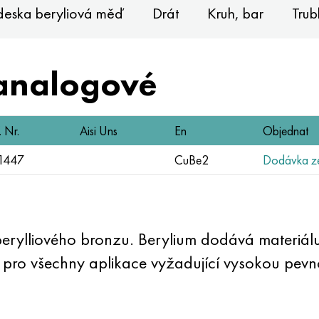
 deska beryliová měď
Drát
Kruh, bar
Trub
analogové
 Nr.
Aisi Uns
En
Objednat
1447
CuBe2
Dodávka ze
 berylliového bronzu. Berylium dodává materiálu
á pro všechny aplikace vyžadující vysokou pevno