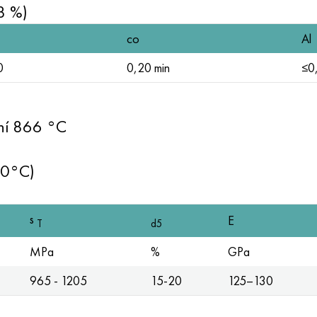
8 %)
co
Al
0
0,20 min
≤0
ní 866 °C
20°C)
s
E
T
d5
MPa
%
GPa
965 - 1205
15-20
125–130