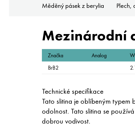
Měděný pásek z berylia
Plech,
Mezinárodní 
Značka
Analog
W.
BrB2
2.
Technické specifikace
Tato slitina je oblíbeným typem
odolnost. Tato slitina se použív
dobrou vodivost.