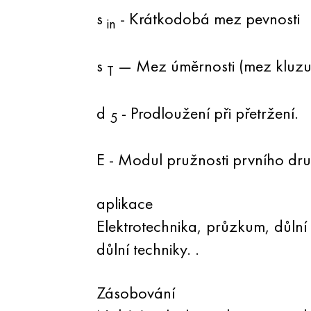
s
- Krátkodobá mez pevnosti
in
s
— Mez úměrnosti (mez kluzu 
T
d
- Prodloužení při přetržení.
5
E - Modul pružnosti prvního dr
aplikace
Elektrotechnika, průzkum, důlní
důlní techniky. .
Zásobování