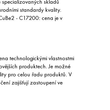
 specializovaných skladů
odními standardy kvality.
CuBe2 - C17200: cena je v
na technologickými vlastnostmi
ovějších produktech. Je možné
ty pro celou řadu produktů. V
ní zajišťují zastoupení ve