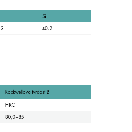
Si
,2
≤0,2
Rockwellova tvrdost B
HRC
80,0–85