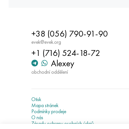
+38 (056) 790-91-90
evek@evek.org
+1 (716) 524-18-72
Alexey
obchodní oddělení
Otisk
Mapa stránek
Podmínky prodeje
O nás
Zásady ochrany osobních údajů