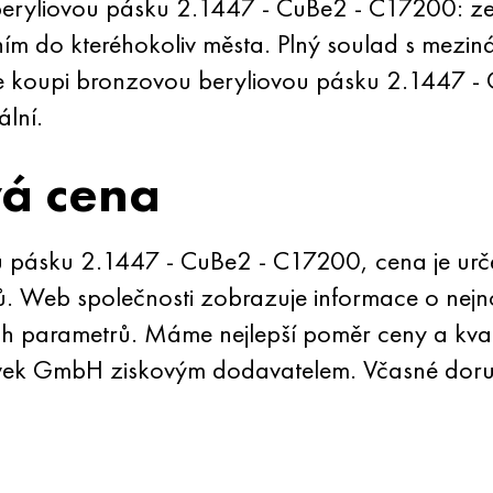
eryliovou pásku 2.1447 - CuBe2 - C17200: ze
 do kteréhokoliv města. Plný soulad s mezinár
 koupi bronzovou beryliovou pásku 2.1447 - 
lní.
vá cena
pásku 2.1447 - CuBe2 - C17200, cena je urče
ů. Web společnosti zobrazuje informace o nejn
h parametrů. Máme nejlepší poměr ceny a kvali
Evek GmbH ziskovým dodavatelem. Včasné doruče