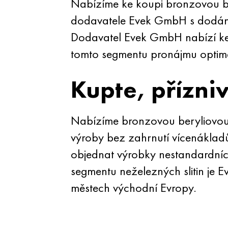
Nabízíme ke koupi bronzovou b
dodavatele Evek GmbH s dodáním
Dodavatel Evek GmbH nabízí ke
tomto segmentu pronájmu optimá
Kupte, přízni
Nabízíme bronzovou beryliovou 
výroby bez zahrnutí vícenáklad
objednat výrobky nestandardníc
segmentu neželezných slitin je 
městech východní Evropy.