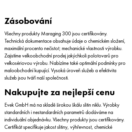
MP159
56DGNH
HN73MBTYu
5B
1.4567 - AISI 304Cu
15X16H2AM
30X, AISI 5130, 30h
Multimet n155
68NKhVKTYu
XN70YU
TL5
1,4570-aisi303Cu
18X11MNFB
30hgs, 30hgs
Zásobování
Nicrofer 5923 hMo
79NM, Magnifer 7904
HN75 MBTYu
V 6
1.4574 - Slitina PH 15-7 Mo®
18X12VMBFR
30hgsa, 30hgsa
Všechny produkty Maraging 300 jsou certifikovány.
Technická dokumentace obsahuje údaje o chemickém složení,
Nicrofer 6030
80NM
XN75TBYu
TS-6
1.4580 - AISI 316Cb
20X12VNMF
30hgsn2a, 30hgsna
maximální procento nečistot; mechanické vlastnosti výrobku.
Zajistíme velkoobchodní prodej jakýchkoli polotovarů pro
Nitronik 40
80NMV-VI
XN77TYu
14 titan
1,4597 - AISI 204Cu
20H3MMF
30xn2ma, 30CrNiMo8
velkosériovou výrobu. Nabízíme také optimální podmínky pro
maloobchodní kupující. Vysoká úroveň služeb a efektivita
Nitronik 50
80 NHS
XN77TYUR
SP -17
Slitina 28 - 1,4563
21NKMT
30хн3а, 31nicr14
služeb jsou tváří naší společnosti.
Nakupujte za nejlepší cenu
Nitronic 60
81HMA
HN78Т
40 titan
Slitina 31 - 1,4562
37X12N8G8MFB
34khn3ma, 36NiCrMo16, 35NiCrMo16
Evek GmbH má na skladě širokou škálu slitin niklu. Výrobky
Nitronik 75
Druhy přesných slitin
HN80TBY
Alloy 254smo® - 1,4547
40X10X2M
35hgs, 35hgs
standardních i nestandardních parametrů dodáváme na
individuální objednávku. Všechny produkty jsou certifikovány.
Nimonic 80a
Termobimetaly
N65M, EP982
Slitina 926 - 1,4529
40Х9С2
35hgsa, 35hgsa
Certifikát specifikuje jakost slitiny, výhřevnost, chemické