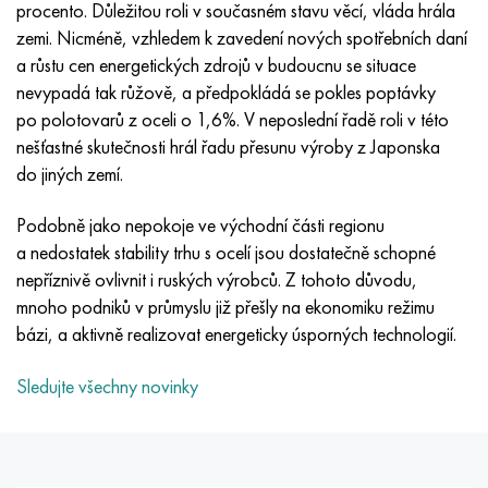
Inotherm
47ND
HN62VMYUT
VT-35
1.4466 - AISI 310MoLn
10X17H13M3T
2,0872, CuNi10Fe1Mn, Cw352h
Červená mosaz
45G2, 45g2, AISI 1144
Р6М5, 1.3343, hs6-5-2, sw7m
procento. Důležitou roli v současném stavu věcí, vláda hrála
zemi. Nicméně, vzhledem k zavedení nových spotřebních daní
incotest
47НХР
HN62MVKYU
PT-1M
Slitina Al6xn
10X18N18Yu4D
Silikonový hliníkový bronz
C84400, CuSn2ZnPb
Legovaná konstrukční ocel
Р6М5К5, 1,3243, hs6-5-2-5
a růstu cen energetických zdrojů v budoucnu se situace
nevypadá tak růžově, a předpokládá se pokles poptávky
Jette M152
49 KF
HN63 MB
PT-3V
15-7Ph® - 1,4532
11X11N2V2MF
CW301G, C64200
C83600, CuSn5ZnPb
10g2, 10g2, AISI 1513
R6M5F3, 1,3344, hs6-5-3
po polotovarů z oceli o 1,6%. V neposlední řadě roli v této
nešťastné skutečnosti hrál řadu přesunu výroby z Japonska
Kobalt 6B
49K2F, 49K2FA-VI
XN65VM
PT-7M
PH 13-8 Po - 1,4534
12Х18Н9Т
křemíkový bronz
12X2H4A, 15NiCr13, 1,5752
Р9М4К8,1,3207
do jiných zemí.
Podobně jako nepokoje ve východní části regionu
maraging 250
Slitina 50N
KhN65VMTYu
2B
1,4542 - 17-4Ph®
13X11N2V2MF
C65500, CuAl11Fe3
AC14, 11SMnPb30
R12F3, 1,3318, sw12
a nedostatek stability trhu s ocelí jsou dostatečně schopné
nepříznivě ovlivnit i ruských výrobců. Z tohoto důvodu,
René 41
Slitina 50NP
KhN67MVTYu
SPT-2 sv
Custom 455® - 1.4543 - uns s45500
15x11mf
C65620, CuSi3Fe2Zn3
20G, 20mn5
P18, 1,3355, hs18-0-1, sw18
mnoho podniků v průmyslu již přešly na ekonomiku režimu
bázi, a aktivně realizovat energeticky úsporných technologií.
Maraging 300
50 NHS
KhN68VKTYU
AT3
1,4545 - 15-5Ph®
15x12vnmf
C65100, CuSi 1,5
20XH3A, AISI 4320, 20hn3a
Uhlíková ocel
Sledujte všechny novinky
Maraging 350
Slitina 52N
KhN68VMTYUK-vd
3M
1,4548 - 17-4Ph®
15H12H2MVFAB
Cín-olověný bronz
20HM, 24CrMo5, 20hm
У10,1.1645, C105W1
MP35N
52K12F
KhN70VMTYu
TL3
1,4550 - AISI 347
15X16K5N2MVFAB
c92200, CuSn6Zn4Pb2
25KhGM, 20CrMo5, 1,7264
11G12, 110G13L, X120Mn12