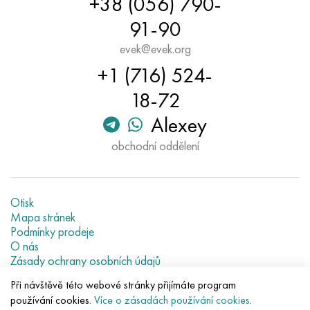
+38 (056) 790-
Hastelloy C-276
40XFA, 1,7223, AISI 4142
91-90
Hastelloy C2000
45X, 45h, 1,7035
evek@evek.org
+1 (716) 524-
Hastelloy 3
45HN2MFA, k2425, 45hnmf
18-72
Hastelloy x
A40G, 44smn28, 1.0762, 46s20
Alexey
obchodní oddělení
Udimet 500
Udimet 720
Otisk
Mapa stránek
Podmínky prodeje
O nás
Zásady ochrany osobních údajů
Current metal prices
Při návštěvě této webové stránky přijímáte program
používání cookies.
Více o zásadách používání cookies
.
© 2007–2026 «Evek GmbH»