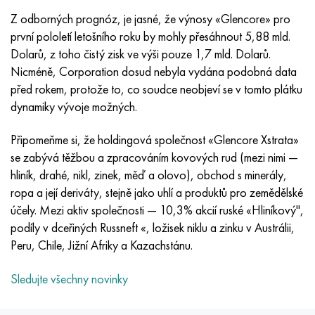
Inotherm
47ND
HN62VMYUT
VT-35
1.4466 - AISI 310MoLn
10X17H13M3T
2,0872, CuNi10Fe1Mn, Cw352h
Červená mosaz
45G2, 45g2, AISI 1144
Р6М5, 1.3343, hs6-5-2, sw7m
Z odborných prognóz, je jasné, že výnosy «Glencore» pro
první pololetí letošního roku by mohly přesáhnout 5,88 mld.
incotest
47НХР
HN62MVKYU
PT-1M
Slitina Al6xn
10X18N18Yu4D
Silikonový hliníkový bronz
C84400, CuSn2ZnPb
Legovaná konstrukční ocel
Р6М5К5, 1,3243, hs6-5-2-5
Dolarů, z toho čistý zisk ve výši pouze 1,7 mld. Dolarů.
Nicméně, Corporation dosud nebyla vydána podobná data
Jette M152
49 KF
HN63 MB
PT-3V
15-7Ph® - 1,4532
11X11N2V2MF
CW301G, C64200
C83600, CuSn5ZnPb
10g2, 10g2, AISI 1513
R6M5F3, 1,3344, hs6-5-3
před rokem, protože to, co soudce neobjeví se v tomto plátku
dynamiky vývoje možných.
Kobalt 6B
49K2F, 49K2FA-VI
XN65VM
PT-7M
PH 13-8 Po - 1,4534
12Х18Н9Т
křemíkový bronz
12X2H4A, 15NiCr13, 1,5752
Р9М4К8,1,3207
Připomeňme si, že holdingová společnost «Glencore Xstrata»
maraging 250
Slitina 50N
KhN65VMTYu
2B
1,4542 - 17-4Ph®
13X11N2V2MF
C65500, CuAl11Fe3
AC14, 11SMnPb30
R12F3, 1,3318, sw12
se zabývá těžbou a zpracováním kovových rud (mezi nimi —
hliník, drahé, nikl, zinek, měď a olovo), obchod s minerály,
René 41
Slitina 50NP
KhN67MVTYu
SPT-2 sv
Custom 455® - 1.4543 - uns s45500
15x11mf
C65620, CuSi3Fe2Zn3
20G, 20mn5
P18, 1,3355, hs18-0-1, sw18
ropa a její deriváty, stejně jako uhlí a produktů pro zemědělské
účely. Mezi aktiv společnosti — 10,3% akcií ruské «Hliníkový",
Maraging 300
50 NHS
KhN68VKTYU
AT3
1,4545 - 15-5Ph®
15x12vnmf
C65100, CuSi 1,5
20XH3A, AISI 4320, 20hn3a
Uhlíková ocel
podíly v dceřiných Russneft «, ložisek niklu a zinku v Austrálii,
Peru, Chile, Jižní Afriky a Kazachstánu.
Maraging 350
Slitina 52N
KhN68VMTYUK-vd
3M
1,4548 - 17-4Ph®
15H12H2MVFAB
Cín-olověný bronz
20HM, 24CrMo5, 20hm
У10,1.1645, C105W1
Sledujte všechny novinky
MP35N
52K12F
KhN70VMTYu
TL3
1,4550 - AISI 347
15X16K5N2MVFAB
c92200, CuSn6Zn4Pb2
25KhGM, 20CrMo5, 1,7264
11G12, 110G13L, X120Mn12