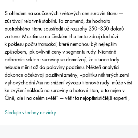
Inotherm
47ND
HN62VMYUT
VT-35
1.4466 - AISI 310MoLn
10X17H13M3T
2,0872, CuNi10Fe1Mn, Cw352h
Červená mosaz
45G2, 45g2, AISI 1144
Р6М5, 1.3343, hs6-5-2, sw7m
S ohledem na současných světových cen surovin titanu —
incotest
47НХР
HN62MVKYU
PT-1M
Slitina Al6xn
10X18N18Yu4D
Silikonový hliníkový bronz
C84400, CuSn2ZnPb
Legovaná konstrukční ocel
Р6М5К5, 1,3243, hs6-5-2-5
zůstávají relativně stabilní. To znamená, že hodnota
australského titanu soustředit už rozsahy 250−350 dolarů
Jette M152
49 KF
HN63 MB
PT-3V
15-7Ph® - 1,4532
11X11N2V2MF
CW301G, C64200
C83600, CuSn5ZnPb
10g2, 10g2, AISI 1513
R6M5F3, 1,3344, hs6-5-3
za tunu. Mezitím se na čínském trhu tento zdroj dochází
k poklesu počtu transakcí, které nemohou být nejlepším
Kobalt 6B
49K2F, 49K2FA-VI
XN65VM
PT-7M
PH 13-8 Po - 1,4534
12Х18Н9Т
křemíkový bronz
12X2H4A, 15NiCr13, 1,5752
Р9М4К8,1,3207
způsobem, jak ovlivnit ceny v segmentu rudy. Nicméně
odborníci sektoru suroviny se domnívají, že situace tady
maraging 250
Slitina 50N
KhN65VMTYu
2B
1,4542 - 17-4Ph®
13X11N2V2MF
C65500, CuAl11Fe3
AC14, 11SMnPb30
R12F3, 1,3318, sw12
nebude měnit až do poloviny podzimu. Někteří analytici
dokonce očekávají pozitivní změny, «politiku některých zemí
René 41
Slitina 50NP
KhN67MVTYu
SPT-2 sv
Custom 455® - 1.4543 - uns s45500
15x11mf
C65620, CuSi3Fe2Zn3
20G, 20mn5
P18, 1,3355, hs18-0-1, sw18
v jihovýchodní Asii na snížení vývozu titanové rudy, může vést
ke zvýšení nákladů na suroviny a hotové titan, a to nejen v
Maraging 300
50 NHS
KhN68VKTYU
AT3
1,4545 - 15-5Ph®
15x12vnmf
C65100, CuSi 1,5
20XH3A, AISI 4320, 20hn3a
Uhlíková ocel
Číně, ale i na celém světě" — věřit ta nejoptimističtější experti ,
Maraging 350
Slitina 52N
KhN68VMTYUK-vd
3M
1,4548 - 17-4Ph®
15H12H2MVFAB
Cín-olověný bronz
20HM, 24CrMo5, 20hm
У10,1.1645, C105W1
Sledujte všechny novinky
MP35N
52K12F
KhN70VMTYu
TL3
1,4550 - AISI 347
15X16K5N2MVFAB
c92200, CuSn6Zn4Pb2
25KhGM, 20CrMo5, 1,7264
11G12, 110G13L, X120Mn12