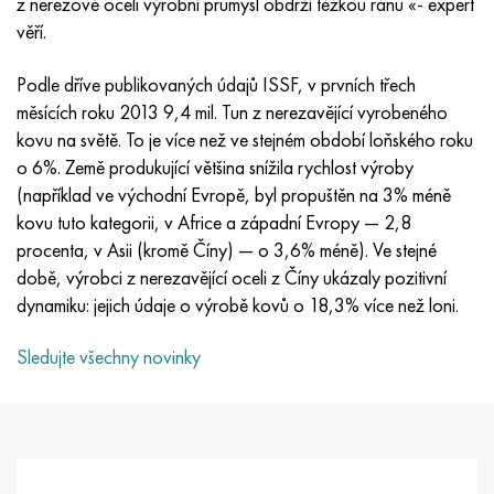
z nerezové oceli výrobní průmysl obdrží těžkou ránu «- expert
Inotherm
47ND
HN62VMYUT
VT-35
1.4466 - AISI 310MoLn
10X17H13M3T
2,0872, CuNi10Fe1Mn, Cw352h
Červená mosaz
45G2, 45g2, AISI 1144
Р6М5, 1.3343, hs6-5-2, sw7m
věří.
incotest
47НХР
HN62MVKYU
PT-1M
Slitina Al6xn
10X18N18Yu4D
Silikonový hliníkový bronz
C84400, CuSn2ZnPb
Legovaná konstrukční ocel
Р6М5К5, 1,3243, hs6-5-2-5
Podle dříve publikovaných údajů ISSF, v prvních třech
měsících roku 2013 9,4 mil. Tun z nerezavějící vyrobeného
Jette M152
49 KF
HN63 MB
PT-3V
15-7Ph® - 1,4532
11X11N2V2MF
CW301G, C64200
C83600, CuSn5ZnPb
10g2, 10g2, AISI 1513
R6M5F3, 1,3344, hs6-5-3
kovu na světě. To je více než ve stejném období loňského roku
o 6%. Země produkující většina snížila rychlost výroby
Kobalt 6B
49K2F, 49K2FA-VI
XN65VM
PT-7M
PH 13-8 Po - 1,4534
12Х18Н9Т
křemíkový bronz
12X2H4A, 15NiCr13, 1,5752
Р9М4К8,1,3207
(například ve východní Evropě, byl propuštěn na 3% méně
kovu tuto kategorii, v Africe a západní Evropy — 2,8
maraging 250
Slitina 50N
KhN65VMTYu
2B
1,4542 - 17-4Ph®
13X11N2V2MF
C65500, CuAl11Fe3
AC14, 11SMnPb30
R12F3, 1,3318, sw12
procenta, v Asii (kromě Číny) — o 3,6% méně). Ve stejné
době, výrobci z nerezavějící oceli z Číny ukázaly pozitivní
René 41
Slitina 50NP
KhN67MVTYu
SPT-2 sv
Custom 455® - 1.4543 - uns s45500
15x11mf
C65620, CuSi3Fe2Zn3
20G, 20mn5
P18, 1,3355, hs18-0-1, sw18
dynamiku: jejich údaje o výrobě kovů o 18,3% více než loni.
Maraging 300
50 NHS
KhN68VKTYU
AT3
1,4545 - 15-5Ph®
15x12vnmf
C65100, CuSi 1,5
20XH3A, AISI 4320, 20hn3a
Uhlíková ocel
Sledujte všechny novinky
Maraging 350
Slitina 52N
KhN68VMTYUK-vd
3M
1,4548 - 17-4Ph®
15H12H2MVFAB
Cín-olověný bronz
20HM, 24CrMo5, 20hm
У10,1.1645, C105W1
MP35N
52K12F
KhN70VMTYu
TL3
1,4550 - AISI 347
15X16K5N2MVFAB
c92200, CuSn6Zn4Pb2
25KhGM, 20CrMo5, 1,7264
11G12, 110G13L, X120Mn12