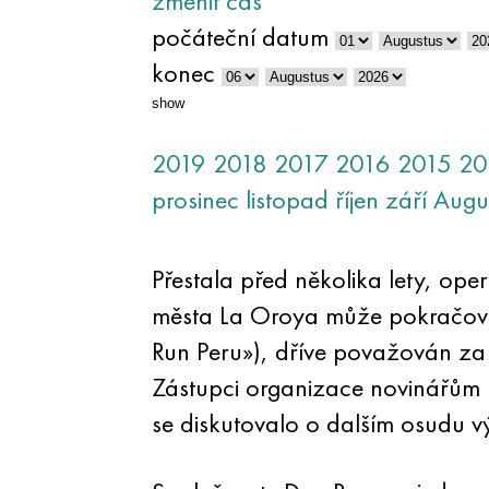
změnit čas
počáteční datum
konec
show
2019
2018
2017
2016
2015
20
prosinec
listopad
říjen
září
Augu
Přestala před několika lety, op
města La Oroya může pokračovat 
Run Peru»), dříve považován za 
Zástupci organizace novinářům 
se diskutovalo o dalším osudu v