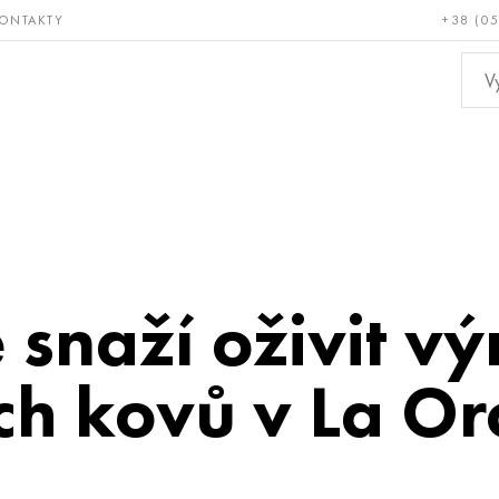
ONTAKTY
+38 (0
ácné a
Bronz, měď,
Ne
ruvzdorné
mosaz
kov
e snaží oživit v
ch kovů v La O