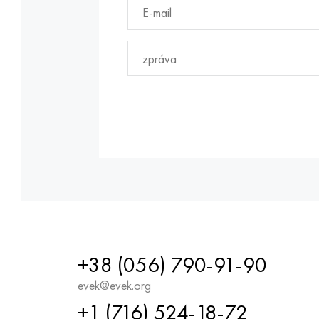
+38 (056) 790-91-90
evek@evek.org
+1 (716) 524-18-72