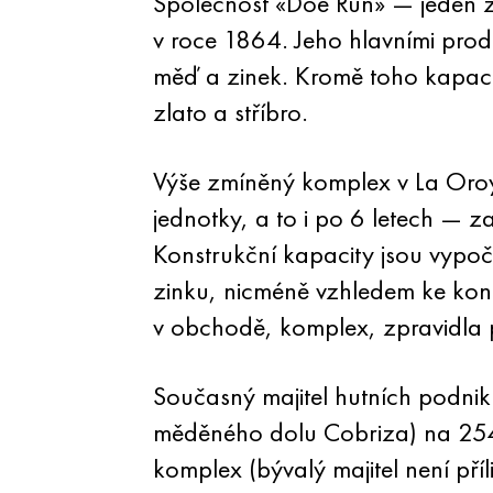
Společnost «Doe Run» — jeden z
v roce 1864. Jeho hlavními prod
měď a zinek. Kromě toho kapacit
zlato a stříbro.
Výše zmíněný komplex v La Oroy
jednotky, a to i po 6 letech — 
Konstrukční kapacity jsou vypoč
zinku, nicméně vzhledem ke konc
v obchodě, komplex, zpravidla 
Současný majitel hutních podnik
měděného dolu Cobriza) na 254.
komplex (bývalý majitel není pří