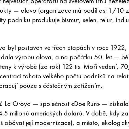
 největších operátorů na světovém trhu nežel
ukty — olovo (organizace má podíl asi 1/10 z
y podniku produkuje bismut, selen, telur, ind
a byl postaven ve třech etapách v roce 1922, 
zadala výrobu olova, a na počátku 50. let — běh
teny k výrobě (za rok) 122 tis. Moří vedení, 
entraci tohoto velkého počtu podniků na relat
pracují pouze s částečným zatížením.
ů La Oroya — společnost «Doe Run» — získala a
5 milionů amerických dolarů. V době, kdy zař
liš obávat její modernizace), a město, ekologick