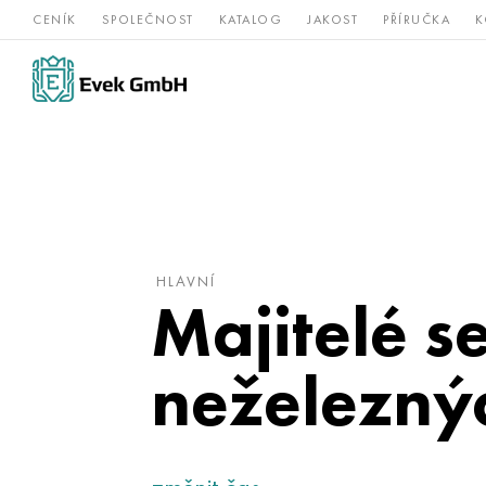
CENÍK
SPOLEČNOST
KATALOG
JAKOST
PŘÍRUČKA
K
Slitiny
nerezová
Vz
Titan
niklu
ocel
žá
HLAVNÍ
Majitelé s
neželezný