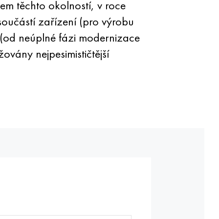
kem těchto okolností, v roce
oučástí zařízení (pro výrobu
 (od neúplné fázi modernizace
vány nejpesimističtější