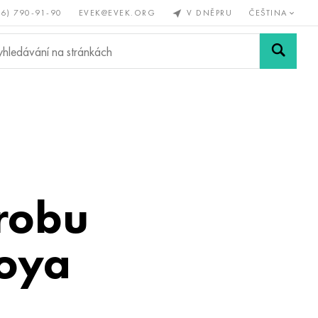
56) 790-91-90
EVEK@EVEK.ORG
V DNĚPRU
ČEŠTINA
železné
Legovaná
Sítě a
y
ocel
spoje
ýrobu
roya