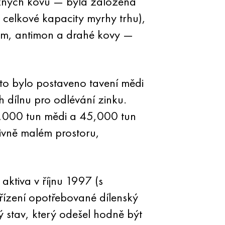
ezných kovů — byla založena
 celkové kapacity myrhy trhu),
ium, antimon a drahé kovy —
to bylo postaveno tavení mědi
 dílnu pro odlévání zinku.
70,000 tun mědi a 45,000 tun
ivně malém prostoru,
ktiva v říjnu 1997 (s
ízení opotřebované dílenský
ý stav, který odešel hodně být