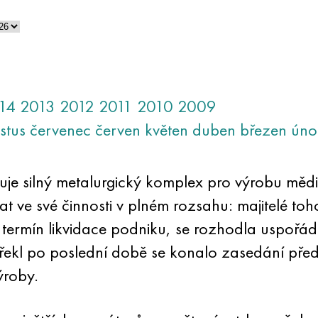
14
2013
2012
2011
2010
2009
stus
červenec
červen
květen
duben
březen
úno
eruje silný metalurgický komplex pro výrobu mě
ve své činnosti v plném rozsahu: majitelé toho
termín likvidace podniku, se rozhodla uspořádat
řekl po poslední době se konalo zasedání před
ýroby.