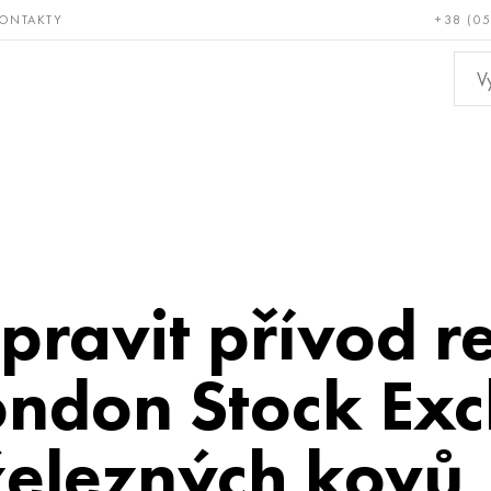
ONTAKTY
+38 (0
ácné a
Bronz, měď,
Ne
ruvzdorné
mosaz
kov
opravit přívod r
ondon Stock Ex
železných kovů