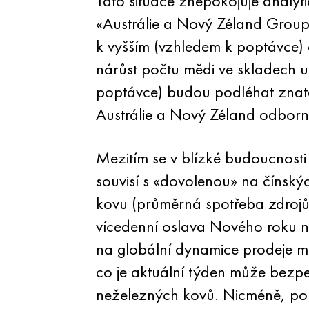
Tato situace znepokojuje analyt
«Austrálie a Nový Zéland Group 
k vyšším (vzhledem k poptávce)
nárůst počtu mědi ve skladech 
poptávce) budou podléhat znate
Austrálie a Nový Zéland odborn
Mezitím se v blízké budoucnosti
souvisí s «dovolenou» na čínský
kovu (průměrná spotřeba zdrojů v
vícedenní oslava Nového roku n
na globální dynamice prodeje mě
co je aktuální týden může bezpe
neželezných kovů. Nicméně, po 