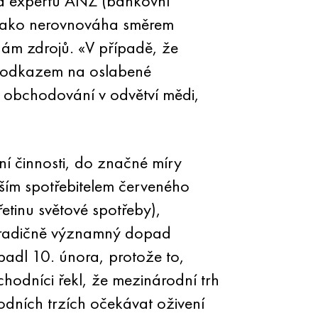
ura expertů ANZ (bankovní
, jako nerovnováha směrem
ám zdrojů. «V případě, že
(s odkazem na oslabené
y obchodování v odvětví mědi,
ní činnosti, do značné míry
tším spotřebitelem červeného
etinu světové spotřeby),
 tradičně významný dopad
padl 10. února, protože to,
hodníci řekl, že mezinárodní trh
dních trzích očekávat oživení