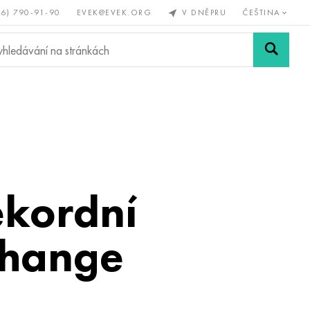
56) 790-91-90
EVEK@EVEK.ORG
V DNĚPRU
ČEŠTINA
železné
Legovaná
Sítě a
y
ocel
spoje
ekordní
change