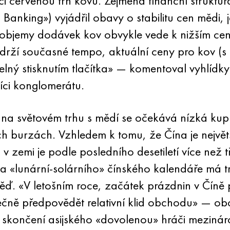
ici červenou trh kovu. Zejména finanční strukt
Banking») vyjádřil obavy o stabilitu cen mědi
 objemy dodávek kov obvykle vede k nižším cen
udrží současné tempo, aktuální ceny pro kov 
lný stisknutím tlačítka» — komentoval vyhlídk
íci konglomerátu.
 na světovém trhu s mědí se očekává nízká kup
ch burzách. Vzhledem k tomu, že Čína je nejvě
 zemi je podle posledního desetiletí více než tř
a «lunární-solárního» čínského kalendáře má
ď. «V letošním roce, začátek prázdnin v Číně 
čně předpovědět relativní klid obchodu» — obc
skončení asijského «dovolenou» hráči mezináro