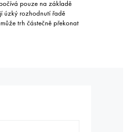
espočívá pouze na základě
jí úzký rozhodnutí řadě
omůže trh částečně překonat