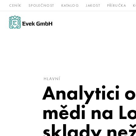
CENÍK
SPOLEČNOST
KATALOG
JAKOST
PŘÍRUČKA
K
Slitiny
nerezová
Vz
Titan
niklu
ocel
žá
HLAVNÍ
Analytici 
mědi na L
sklady ne