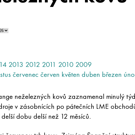
14
2013
2012
2011
2010
2009
stus
červenec
červen
květen
duben
březen
úno
ange neželezných kovů zaznamenal minulý týd
droje v zásobnících po pátečních LME obchodů 
delší dobu delší než 12 měsíců.