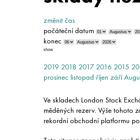
změnit čas
počáteční datum
konec
show
2019
2018
2017
2016
2015
20
prosinec
listopad
říjen
září
Augu
Ve skladech London Stock Exch
měděných rezerv. Výše tohoto z
rekordní obchodní platformu po 