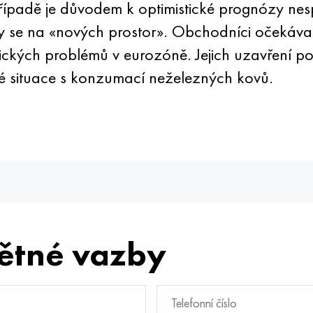
o případě je důvodem k optimistické prognózy n
 aby se na «nových prostor». Obchodníci očekáva
ických problémů v eurozóně. Jejich uzavření p
sné situace s konzumací neželezných kovů.
ětné vazby