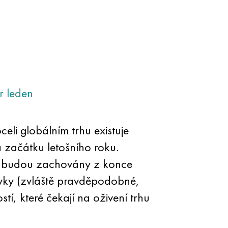
r
leden
eli globálním trhu existuje
 začátku letošního roku.
ci — budou zachovány z konce
távky (zvláště pravděpodobné,
í, které čekají na oživení trhu