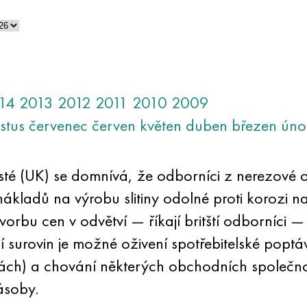
14
2013
2012
2011
2010
2009
stus
červenec
červen
květen
duben
březen
úno
té (UK) se domnívá, že odborníci z nerezové oc
kladů na výrobu slitiny odolné proti korozi na
í tvorbu cen v odvětví — říkají britští odborní
cí surovin je možné oživení spotřebitelské pop
ách) a chování některých obchodních společnost
zásoby.