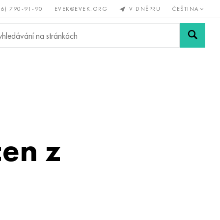
56) 790-91-90
EVEK@EVEK.ORG
V DNĚPRU
ČEŠTINA
železné
Legovaná
Sítě a
y
ocel
spoje
cen z