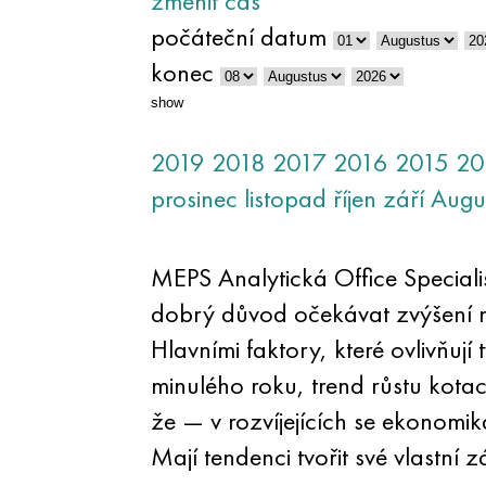
změnit čas
počáteční datum
konec
show
2019
2018
2017
2016
2015
20
prosinec
listopad
říjen
září
Augu
MEPS Analytická Office Specialis
dobrý důvod očekávat zvýšení ná
Hlavními faktory, které ovlivňuj
minulého roku, trend růstu kota
že — v rozvíjejících se ekonomik
Mají tendenci tvořit své vlastní 