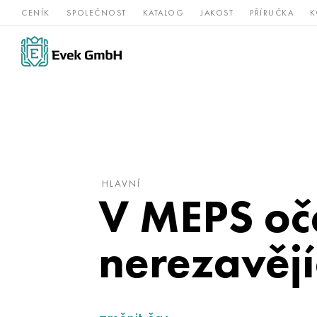
CENÍK
SPOLEČNOST
KATALOG
JAKOST
PŘÍRUČKA
K
Slitiny
nerezová
Vz
Titan
niklu
ocel
žá
HLAVNÍ
V MEPS oče
nerezavějíc