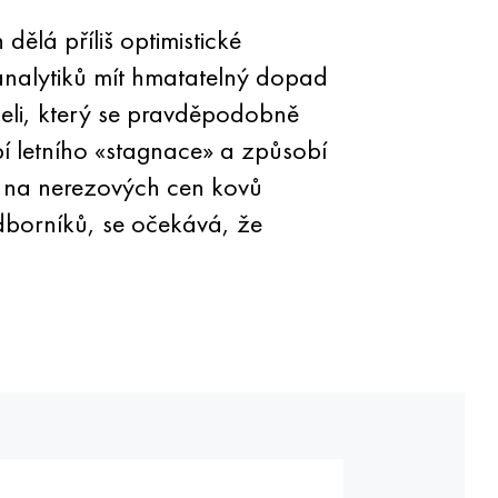
ělá příliš optimistické
 analytiků mít hmatatelný dopad
eli, který se pravděpodobně
 letního «stagnace» a způsobí
y na nerezových cen kovů
odborníků, se očekává, že