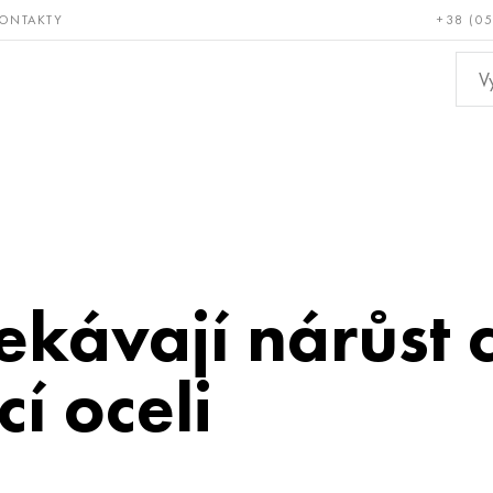
ONTAKTY
+38 (0
ácné a
Bronz, měď,
Ne
ruvzdorné
mosaz
kov
kávají nárůst 
í oceli