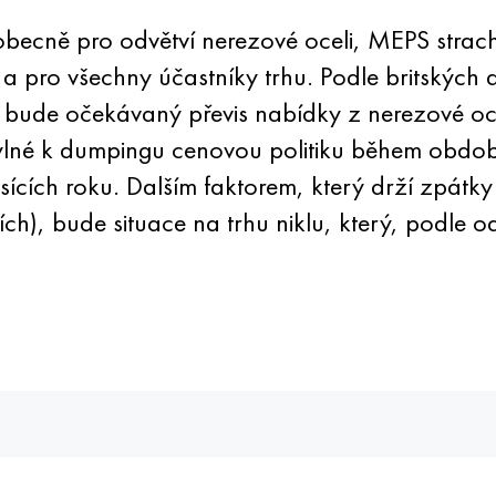
ecně pro odvětví nerezové oceli, MEPS strach d
 a pro všechny účastníky trhu. Podle britských
3 bude očekávaný převis nabídky z nerezové oc
lné k dumpingu cenovou politiku během období
ících roku. Dalším faktorem, který drží zpátk
ch), bude situace na trhu niklu, který, podle 