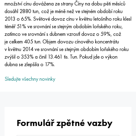
Inotherm
47ND
HN62VMYUT
VT-35
1.4466 - AISI 310MoLn
10X17H13M3T
2,0872, CuNi10Fe1Mn, Cw352h
Červená mosaz
45G2, 45g2, AISI 1144
Р6М5, 1.3343, hs6-5-2, sw7m
množství cínu dovážena ze strany Číny na dobu pěti měsíců
dosáhl 2880 tun, což je méně než ve stejném období roku
incotest
47НХР
HN62MVKYU
PT-1M
Slitina Al6xn
10X18N18Yu4D
Silikonový hliníkový bronz
C84400, CuSn2ZnPb
Legovaná konstrukční ocel
Р6М5К5, 1,3243, hs6-5-2-5
2013 o 65%. Světové dovoz cínu v květnu letošního roku klesl
téměř 51% ve srovnání se stejným obdobím loňského roku,
Jette M152
49 KF
HN63 MB
PT-3V
15-7Ph® - 1,4532
11X11N2V2MF
CW301G, C64200
C83600, CuSn5ZnPb
10g2, 10g2, AISI 1513
R6M5F3, 1,3344, hs6-5-3
zatímco ve srovnání s dubnem vzrostl dovoz o 59%, což
je celkem 405 tun. Objem dovozu cínového koncentrátu
Kobalt 6B
49K2F, 49K2FA-VI
XN65VM
PT-7M
PH 13-8 Po - 1,4534
12Х18Н9Т
křemíkový bronz
12X2H4A, 15NiCr13, 1,5752
Р9М4К8,1,3207
v květnu 2014 ve srovnání se stejným obdobím loňského roku
zvýšil o 353% a činil 13.461 tis. Tun. Pokud jde o výkon
maraging 250
Slitina 50N
KhN65VMTYu
2B
1,4542 - 17-4Ph®
13X11N2V2MF
C65500, CuAl11Fe3
AC14, 11SMnPb30
R12F3, 1,3318, sw12
dubna se zlepšila o 17%.
René 41
Slitina 50NP
KhN67MVTYu
SPT-2 sv
Custom 455® - 1.4543 - uns s45500
15x11mf
C65620, CuSi3Fe2Zn3
20G, 20mn5
P18, 1,3355, hs18-0-1, sw18
Sledujte všechny novinky
Maraging 300
50 NHS
KhN68VKTYU
AT3
1,4545 - 15-5Ph®
15x12vnmf
C65100, CuSi 1,5
20XH3A, AISI 4320, 20hn3a
Uhlíková ocel
Maraging 350
Slitina 52N
KhN68VMTYUK-vd
3M
1,4548 - 17-4Ph®
15H12H2MVFAB
Cín-olověný bronz
20HM, 24CrMo5, 20hm
У10,1.1645, C105W1
Formulář zpětné vazby
MP35N
52K12F
KhN70VMTYu
TL3
1,4550 - AISI 347
15X16K5N2MVFAB
c92200, CuSn6Zn4Pb2
25KhGM, 20CrMo5, 1,7264
11G12, 110G13L, X120Mn12