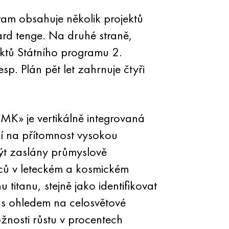
am obsahuje několik projektů
ard tenge. Na druhé straně,
ktů Státního programu 2.
p. Plán pět let zahrnuje čtyři
MK» je vertikálně integrovaná
ží na přítomnost vysokou
ýt zaslány průmyslově
bců v leteckém a kosmickém
itanu, stejně jako identifikovat
mi s ohledem na celosvětové
žnosti růstu v procentech