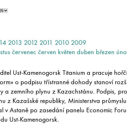
14
2013
2012
2011
2010
2009
stus
červenec
červen
květen
duben
březen
úno
 ředitel Ust-Kamenogorsk Titanium a pracuje ho
rm» o podpisu třístranné dohody stanoví rozšíř
y a zemního plynu z Kazachstánu. Podpis, prot
nu z Kazašské republiky, Ministerstva průmyslu
 v Astaně po zasedání panelu Economic Foru
du Ust-Kamenogorsk.