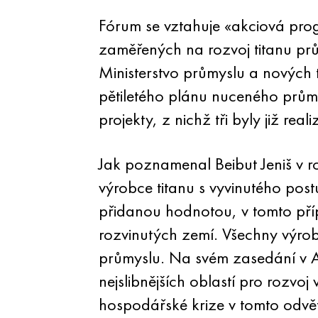
Fórum se vztahuje «akciová pro
zaměřených na rozvoj titanu prů
Ministerstvo průmyslu a nových 
pětiletého plánu nuceného průmy
projekty, z nichž tři byly již rea
Jak poznamenal Beibut Jeniš v 
výrobce titanu s vyvinutého pos
přidanou hodnotou, v tomto pří
rozvinutých zemí. Všechny výrob
průmyslu. Na svém zasedání v As
nejslibnějších oblastí pro rozvo
hospodářské krize v tomto odvět