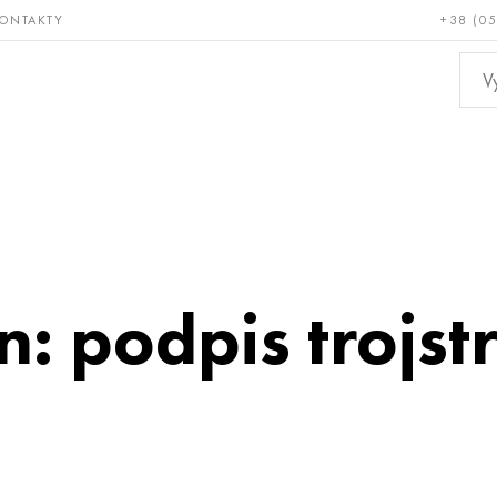
ONTAKTY
+38 (0
ácné a
Bronz, měď,
Ne
ruvzdorné
mosaz
kov
: podpis trojst