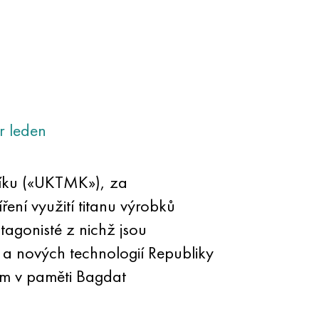
r
leden
řčíku («UKTMK»), za
ení využití titanu výrobků
agonisté z nichž jsou
 a nových technologií Republiky
m v paměti Bagdat