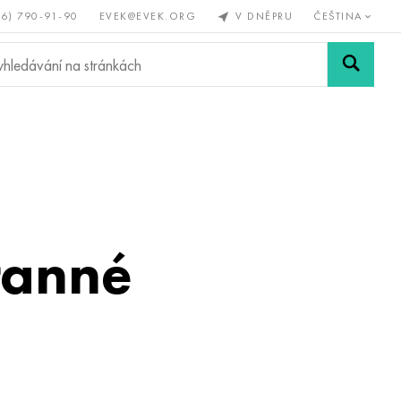
56) 790-91-90
EVEK@EVEK.ORG
V DNĚPRU
ČEŠTINA
železné
Legovaná
Sítě a
y
ocel
spoje
ranné