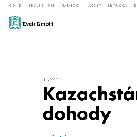
CENÍK
SPOLEČNOST
KATALOG
JAKOST
PŘÍRUČKA
K
Slitiny
nerezová
Vz
Titan
niklu
ocel
žá
HLAVNÍ
Kazachstán
dohody