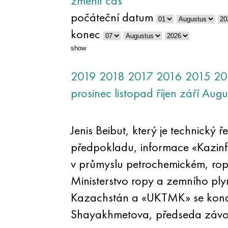
změnit čas
počáteční datum
konec
show
2019
2018
2017
2016
2015
20
prosinec
listopad
říjen
září
Augu
Jenis Beibut, který je technický
předpokladu, informace «Kazinfo
v průmyslu petrochemickém, rop
Ministerstvo ropy a zemního ply
Kazachstán a «UKTMK» se konal
Shayakhmetova, předseda závo