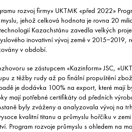
gramu rozvoj firmy» UKTMK «před 2022» Progr
myslu, jehož celková hodnota je rovna 20 mili
technologií Kazachstánu zavedla velkých proje
slového inovativní vývoj země v 2015−2019, res
lizovány v období.
rozhovoru se zástupcem «Kazinform» JSC, «UKT
tupu z těžby rudy až po finální propuštění zbo
padě je dodávka 100% na export, které mají b
ky mají potřebné certifikáty od předních výro
taně byly zváženy a analyzovala vývoj na trhu t
j vysoce kvalitní titanu a průmyslu hořčíku v ze
ví. Program rozvoje průmyslu s ohledem na mo