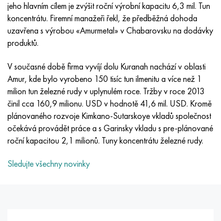
Inotherm
47ND
HN62VMYUT
VT-35
1.4466 - AISI 310MoLn
10X17H13M3T
2,0872, CuNi10Fe1Mn, Cw352h
Červená mosaz
45G2, 45g2, AISI 1144
Р6М5, 1.3343, hs6-5-2, sw7m
jeho hlavním cílem je zvýšit roční výrobní kapacitu 6,3 mil. Tun
koncentrátu. Firemní manažeři řekl, že předběžná dohoda
incotest
47НХР
HN62MVKYU
PT-1M
Slitina Al6xn
10X18N18Yu4D
Silikonový hliníkový bronz
C84400, CuSn2ZnPb
Legovaná konstrukční ocel
Р6М5К5, 1,3243, hs6-5-2-5
uzavřena s výrobou «Amurmetal» v Chabarovsku na dodávky
produktů.
Jette M152
49 KF
HN63 MB
PT-3V
15-7Ph® - 1,4532
11X11N2V2MF
CW301G, C64200
C83600, CuSn5ZnPb
10g2, 10g2, AISI 1513
R6M5F3, 1,3344, hs6-5-3
V současné době firma vyvíjí dolu Kuranah nachází v oblasti
Kobalt 6B
49K2F, 49K2FA-VI
XN65VM
PT-7M
PH 13-8 Po - 1,4534
12Х18Н9Т
křemíkový bronz
12X2H4A, 15NiCr13, 1,5752
Р9М4К8,1,3207
Amur, kde bylo vyrobeno 150 tisíc tun ilmenitu a více než 1
milion tun železné rudy v uplynulém roce. Tržby v roce 2013
maraging 250
Slitina 50N
KhN65VMTYu
2B
1,4542 - 17-4Ph®
13X11N2V2MF
C65500, CuAl11Fe3
AC14, 11SMnPb30
R12F3, 1,3318, sw12
činil cca 160,9 milionu. USD v hodnotě 41,6 mil. USD. Kromě
plánovaného rozvoje Kimkano-Sutarskoye vkladů společnost
René 41
Slitina 50NP
KhN67MVTYu
SPT-2 sv
Custom 455® - 1.4543 - uns s45500
15x11mf
C65620, CuSi3Fe2Zn3
20G, 20mn5
P18, 1,3355, hs18-0-1, sw18
očekává provádět práce a s Garinsky vkladu s pre-plánované
roční kapacitou 2,1 milionů. Tuny koncentrátu železné rudy.
Maraging 300
50 NHS
KhN68VKTYU
AT3
1,4545 - 15-5Ph®
15x12vnmf
C65100, CuSi 1,5
20XH3A, AISI 4320, 20hn3a
Uhlíková ocel
Sledujte všechny novinky
Maraging 350
Slitina 52N
KhN68VMTYUK-vd
3M
1,4548 - 17-4Ph®
15H12H2MVFAB
Cín-olověný bronz
20HM, 24CrMo5, 20hm
У10,1.1645, C105W1
MP35N
52K12F
KhN70VMTYu
TL3
1,4550 - AISI 347
15X16K5N2MVFAB
c92200, CuSn6Zn4Pb2
25KhGM, 20CrMo5, 1,7264
11G12, 110G13L, X120Mn12