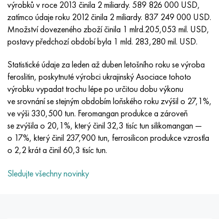
Inotherm
47ND
HN62VMYUT
VT-35
1.4466 - AISI 310MoLn
10X17H13M3T
2,0872, CuNi10Fe1Mn, Cw352h
Červená mosaz
45G2, 45g2, AISI 1144
Р6М5, 1.3343, hs6-5-2, sw7m
výrobků v roce 2013 činila 2 miliardy. 589 826 000 USD,
zatímco údaje roku 2012 činila 2 miliardy. 837 249 000 USD.
incotest
47НХР
HN62MVKYU
PT-1M
Slitina Al6xn
10X18N18Yu4D
Silikonový hliníkový bronz
C84400, CuSn2ZnPb
Legovaná konstrukční ocel
Р6М5К5, 1,3243, hs6-5-2-5
Množství dovezeného zboží činila 1 mlrd.205,053 mil. USD,
postavy předchozí období byla 1 mld. 283,280 mil. USD.
Jette M152
49 KF
HN63 MB
PT-3V
15-7Ph® - 1,4532
11X11N2V2MF
CW301G, C64200
C83600, CuSn5ZnPb
10g2, 10g2, AISI 1513
R6M5F3, 1,3344, hs6-5-3
Statistické údaje za leden až duben letošního roku se výroba
feroslitin, poskytnuté výrobci ukrajinský Asociace tohoto
Kobalt 6B
49K2F, 49K2FA-VI
XN65VM
PT-7M
PH 13-8 Po - 1,4534
12Х18Н9Т
křemíkový bronz
12X2H4A, 15NiCr13, 1,5752
Р9М4К8,1,3207
výrobku vypadat trochu lépe po určitou dobu výkonu
ve srovnání se stejným obdobím loňského roku zvýšil o 27,1%,
maraging 250
Slitina 50N
KhN65VMTYu
2B
1,4542 - 17-4Ph®
13X11N2V2MF
C65500, CuAl11Fe3
AC14, 11SMnPb30
R12F3, 1,3318, sw12
ve výši 330,500 tun. Feromangan produkce a zároveň
se zvýšila o 20,1%, který činil 32,3 tisíc tun silikomangan —
René 41
Slitina 50NP
KhN67MVTYu
SPT-2 sv
Custom 455® - 1.4543 - uns s45500
15x11mf
C65620, CuSi3Fe2Zn3
20G, 20mn5
P18, 1,3355, hs18-0-1, sw18
o 17%, který činil 237,900 tun, ferrosilicon produkce vzrostla
o 2,2 krát a činil 60,3 tisíc tun.
Maraging 300
50 NHS
KhN68VKTYU
AT3
1,4545 - 15-5Ph®
15x12vnmf
C65100, CuSi 1,5
20XH3A, AISI 4320, 20hn3a
Uhlíková ocel
Sledujte všechny novinky
Maraging 350
Slitina 52N
KhN68VMTYUK-vd
3M
1,4548 - 17-4Ph®
15H12H2MVFAB
Cín-olověný bronz
20HM, 24CrMo5, 20hm
У10,1.1645, C105W1
MP35N
52K12F
KhN70VMTYu
TL3
1,4550 - AISI 347
15X16K5N2MVFAB
c92200, CuSn6Zn4Pb2
25KhGM, 20CrMo5, 1,7264
11G12, 110G13L, X120Mn12