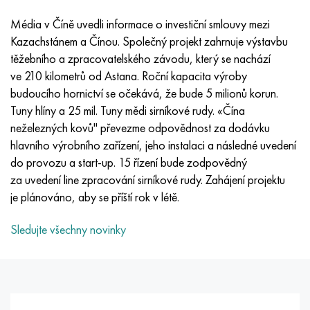
Inotherm
47ND
HN62VMYUT
VT-35
1.4466 - AISI 310MoLn
10X17H13M3T
2,0872, CuNi10Fe1Mn, Cw352h
Červená mosaz
45G2, 45g2, AISI 1144
Р6М5, 1.3343, hs6-5-2, sw7m
Média v Číně uvedli informace o investiční smlouvy mezi
incotest
47НХР
HN62MVKYU
PT-1M
Slitina Al6xn
10X18N18Yu4D
Silikonový hliníkový bronz
C84400, CuSn2ZnPb
Legovaná konstrukční ocel
Р6М5К5, 1,3243, hs6-5-2-5
Kazachstánem a Čínou. Společný projekt zahrnuje výstavbu
těžebního a zpracovatelského závodu, který se nachází
Jette M152
49 KF
HN63 MB
PT-3V
15-7Ph® - 1,4532
11X11N2V2MF
CW301G, C64200
C83600, CuSn5ZnPb
10g2, 10g2, AISI 1513
R6M5F3, 1,3344, hs6-5-3
ve 210 kilometrů od Astana. Roční kapacita výroby
budoucího hornictví se očekává, že bude 5 milionů korun.
Kobalt 6B
49K2F, 49K2FA-VI
XN65VM
PT-7M
PH 13-8 Po - 1,4534
12Х18Н9Т
křemíkový bronz
12X2H4A, 15NiCr13, 1,5752
Р9М4К8,1,3207
Tuny hlíny a 25 mil. Tuny mědi sirníkové rudy. «Čína
neželezných kovů" převezme odpovědnost za dodávku
maraging 250
Slitina 50N
KhN65VMTYu
2B
1,4542 - 17-4Ph®
13X11N2V2MF
C65500, CuAl11Fe3
AC14, 11SMnPb30
R12F3, 1,3318, sw12
hlavního výrobního zařízení, jeho instalaci a následné uvedení
do provozu a start-up. 15 řízení bude zodpovědný
René 41
Slitina 50NP
KhN67MVTYu
SPT-2 sv
Custom 455® - 1.4543 - uns s45500
15x11mf
C65620, CuSi3Fe2Zn3
20G, 20mn5
P18, 1,3355, hs18-0-1, sw18
za uvedení line zpracování sirníkové rudy. Zahájení projektu
je plánováno, aby se příští rok v létě.
Maraging 300
50 NHS
KhN68VKTYU
AT3
1,4545 - 15-5Ph®
15x12vnmf
C65100, CuSi 1,5
20XH3A, AISI 4320, 20hn3a
Uhlíková ocel
Sledujte všechny novinky
Maraging 350
Slitina 52N
KhN68VMTYUK-vd
3M
1,4548 - 17-4Ph®
15H12H2MVFAB
Cín-olověný bronz
20HM, 24CrMo5, 20hm
У10,1.1645, C105W1
MP35N
52K12F
KhN70VMTYu
TL3
1,4550 - AISI 347
15X16K5N2MVFAB
c92200, CuSn6Zn4Pb2
25KhGM, 20CrMo5, 1,7264
11G12, 110G13L, X120Mn12