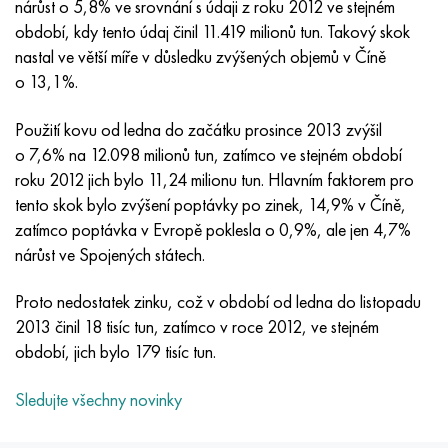
nárůst o 5,8% ve srovnání s údaji z roku 2012 ve stejném
Inotherm
47ND
HN62VMYUT
VT-35
1.4466 - AISI 310MoLn
10X17H13M3T
2,0872, CuNi10Fe1Mn, Cw352h
Červená mosaz
45G2, 45g2, AISI 1144
Р6М5, 1.3343, hs6-5-2, sw7m
období, kdy tento údaj činil 11.419 milionů tun. Takový skok
nastal ve větší míře v důsledku zvýšených objemů v Číně
incotest
47НХР
HN62MVKYU
PT-1M
Slitina Al6xn
10X18N18Yu4D
Silikonový hliníkový bronz
C84400, CuSn2ZnPb
Legovaná konstrukční ocel
Р6М5К5, 1,3243, hs6-5-2-5
o 13,1%.
Jette M152
49 KF
HN63 MB
PT-3V
15-7Ph® - 1,4532
11X11N2V2MF
CW301G, C64200
C83600, CuSn5ZnPb
10g2, 10g2, AISI 1513
R6M5F3, 1,3344, hs6-5-3
Použití kovu od ledna do začátku prosince 2013 zvýšil
o 7,6% na 12.098 milionů tun, zatímco ve stejném období
Kobalt 6B
49K2F, 49K2FA-VI
XN65VM
PT-7M
PH 13-8 Po - 1,4534
12Х18Н9Т
křemíkový bronz
12X2H4A, 15NiCr13, 1,5752
Р9М4К8,1,3207
roku 2012 jich bylo 11,24 milionu tun. Hlavním faktorem pro
tento skok bylo zvýšení poptávky po zinek, 14,9% v Číně,
maraging 250
Slitina 50N
KhN65VMTYu
2B
1,4542 - 17-4Ph®
13X11N2V2MF
C65500, CuAl11Fe3
AC14, 11SMnPb30
R12F3, 1,3318, sw12
zatímco poptávka v Evropě poklesla o 0,9%, ale jen 4,7%
nárůst ve Spojených státech.
René 41
Slitina 50NP
KhN67MVTYu
SPT-2 sv
Custom 455® - 1.4543 - uns s45500
15x11mf
C65620, CuSi3Fe2Zn3
20G, 20mn5
P18, 1,3355, hs18-0-1, sw18
Proto nedostatek zinku, což v období od ledna do listopadu
Maraging 300
50 NHS
KhN68VKTYU
AT3
1,4545 - 15-5Ph®
15x12vnmf
C65100, CuSi 1,5
20XH3A, AISI 4320, 20hn3a
Uhlíková ocel
2013 činil 18 tisíc tun, zatímco v roce 2012, ve stejném
období, jich bylo 179 tisíc tun.
Maraging 350
Slitina 52N
KhN68VMTYUK-vd
3M
1,4548 - 17-4Ph®
15H12H2MVFAB
Cín-olověný bronz
20HM, 24CrMo5, 20hm
У10,1.1645, C105W1
Sledujte všechny novinky
MP35N
52K12F
KhN70VMTYu
TL3
1,4550 - AISI 347
15X16K5N2MVFAB
c92200, CuSn6Zn4Pb2
25KhGM, 20CrMo5, 1,7264
11G12, 110G13L, X120Mn12